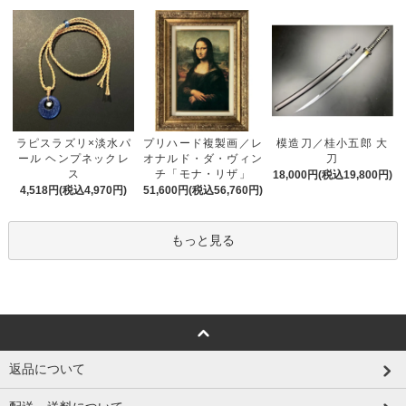
プリハード複製画／レ
ラピスラズリ×淡水パ
模造刀／桂小五郎 大
オナルド・ダ・ヴィン
ール ヘンプネックレ
刀
チ「モナ・リザ」
ス
18,000円(税込19,800円)
51,600円(税込56,760円)
4,518円(税込4,970円)
もっと見る
返品について