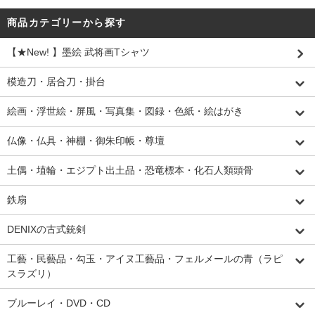
商品カテゴリーから探す
【★New! 】墨絵 武将画Tシャツ
模造刀・居合刀・掛台
絵画・浮世絵・屏風・写真集・図録・色紙・絵はがき
仏像・仏具・神棚・御朱印帳・尊壇
土偶・埴輪・エジプト出土品・恐竜標本・化石人類頭骨
鉄扇
DENIXの古式銃剣
工藝・民藝品・勾玉・アイヌ工藝品・フェルメールの青（ラピ
スラズリ）
ブルーレイ・DVD・CD