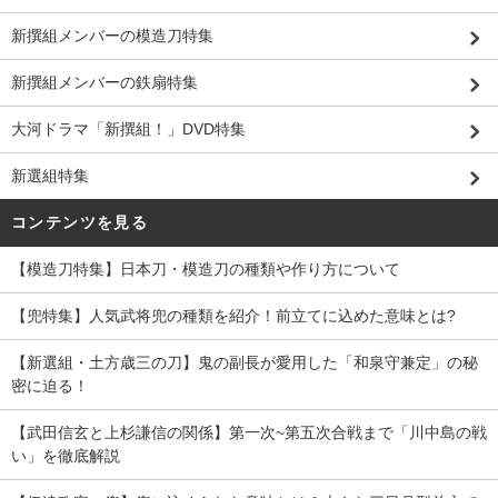
新撰組メンバーの模造刀特集
新撰組メンバーの鉄扇特集
大河ドラマ「新撰組！」DVD特集
新選組特集
コンテンツを見る
【模造刀特集】日本刀・模造刀の種類や作り方について
【兜特集】人気武将兜の種類を紹介！前立てに込めた意味とは?
【新選組・土方歳三の刀】鬼の副長が愛用した「和泉守兼定」の秘
密に迫る！
【武田信玄と上杉謙信の関係】第一次~第五次合戦まで「川中島の戦
い」を徹底解説