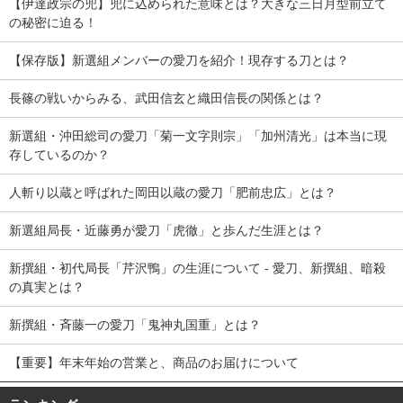
【伊達政宗の兜】兜に込められた意味とは？大きな三日月型前立て
の秘密に迫る！
【保存版】新選組メンバーの愛刀を紹介！現存する刀とは？
長篠の戦いからみる、武田信玄と織田信長の関係とは？
新選組・沖田総司の愛刀「菊一文字則宗」「加州清光」は本当に現
存しているのか？
人斬り以蔵と呼ばれた岡田以蔵の愛刀「肥前忠広」とは？
新選組局長・近藤勇が愛刀「虎徹」と歩んだ生涯とは？
新撰組・初代局長「芹沢鴨」の生涯について - 愛刀、新撰組、暗殺
の真実とは？
新撰組・斉藤一の愛刀「鬼神丸国重」とは？
【重要】年末年始の営業と、商品のお届けについて