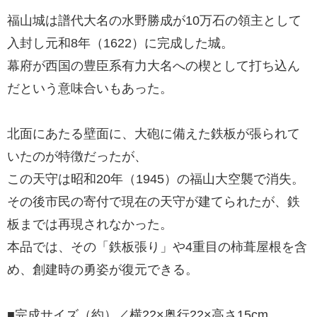
福山城は譜代大名の水野勝成が10万石の領主として
入封し元和8年（1622）に完成した城。
幕府が西国の豊臣系有力大名への楔として打ち込ん
だという意味合いもあった。
北面にあたる壁面に、大砲に備えた鉄板が張られて
いたのが特徴だったが、
この天守は昭和20年（1945）の福山大空襲で消失。
その後市民の寄付で現在の天守が建てられたが、鉄
板までは再現されなかった。
本品では、その「鉄板張り」や4重目の柿葺屋根を含
め、創建時の勇姿が復元できる。
■完成サイズ（約）／横22×奥行22×高さ15cm