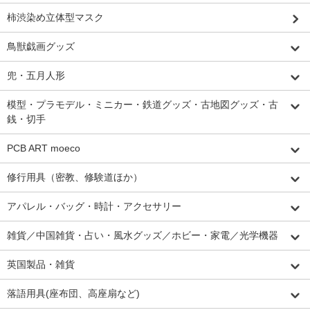
柿渋染め立体型マスク
鳥獣戯画グッズ
兜・五月人形
模型・プラモデル・ミニカー・鉄道グッズ・古地図グッズ・古
銭・切手
PCB ART moeco
修行用具（密教、修験道ほか）
アパレル・バッグ・時計・アクセサリー
雑貨／中国雑貨・占い・風水グッズ／ホビー・家電／光学機器
英国製品・雑貨
落語用具(座布団、高座扇など)