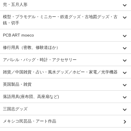
兜・五月人形
模型・プラモデル・ミニカー・鉄道グッズ・古地図グッズ・古
銭・切手
PCB ART moeco
修行用具（密教、修験道ほか）
アパレル・バッグ・時計・アクセサリー
雑貨／中国雑貨・占い・風水グッズ／ホビー・家電／光学機器
英国製品・雑貨
落語用具(座布団、高座扇など)
三国志グッズ
メキシコ民芸品・アート作品