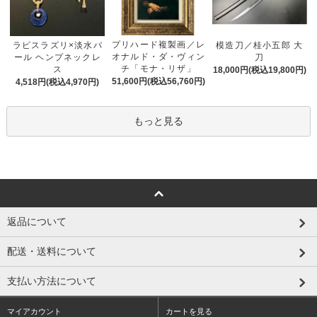
プリハード複製画／レ
ラピスラズリ×淡水パ
模造刀／桂小五郎 大
オナルド・ダ・ヴィン
ール ヘンプネックレ
刀
チ「モナ・リザ」
ス
18,000円(税込19,800円)
51,600円(税込56,760円)
4,518円(税込4,970円)
もっと見る
返品について
配送・送料について
支払い方法について
マイアカウント
カートを見る