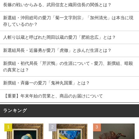
長篠の戦いからみる、武田信玄と織田信長の関係とは？
新選組・沖田総司の愛刀「菊一文字則宗」「加州清光」は本当に現
存しているのか？
人斬り以蔵と呼ばれた岡田以蔵の愛刀「肥前忠広」とは？
新選組局長・近藤勇が愛刀「虎徹」と歩んだ生涯とは？
新撰組・初代局長「芹沢鴨」の生涯について - 愛刀、新撰組、暗殺
の真実とは？
新撰組・斉藤一の愛刀「鬼神丸国重」とは？
【重要】年末年始の営業と、商品のお届けについて
ランキング
1
2
3