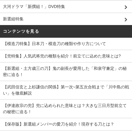
大河ドラマ「新撰組！」DVD特集
新選組特集
コンテンツを見る
【模造刀特集】日本刀・模造刀の種類や作り方について
【兜特集】人気武将兜の種類を紹介！前立てに込めた意味とは?
【新選組・土方歳三の刀】鬼の副長が愛用した「和泉守兼定」の秘
密に迫る！
【武田信玄と上杉謙信の関係】第一次~第五次合戦まで「川中島の戦
い」を徹底解説
【伊達政宗の兜】兜に込められた意味とは？大きな三日月型前立て
の秘密に迫る！
【保存版】新選組メンバーの愛刀を紹介！現存する刀とは？