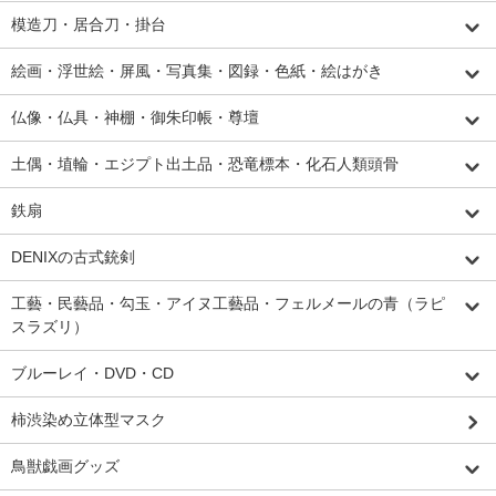
模造刀・居合刀・掛台
絵画・浮世絵・屏風・写真集・図録・色紙・絵はがき
仏像・仏具・神棚・御朱印帳・尊壇
土偶・埴輪・エジプト出土品・恐竜標本・化石人類頭骨
鉄扇
DENIXの古式銃剣
工藝・民藝品・勾玉・アイヌ工藝品・フェルメールの青（ラピ
スラズリ）
ブルーレイ・DVD・CD
柿渋染め立体型マスク
鳥獣戯画グッズ