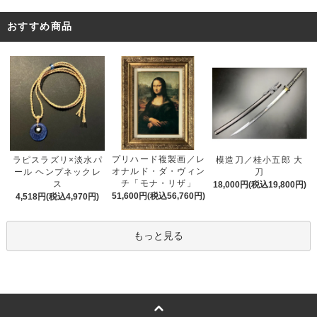
おすすめ商品
プリハード複製画／レ
ラピスラズリ×淡水パ
模造刀／桂小五郎 大
オナルド・ダ・ヴィン
ール ヘンプネックレ
刀
チ「モナ・リザ」
ス
18,000円(税込19,800円)
51,600円(税込56,760円)
4,518円(税込4,970円)
もっと見る