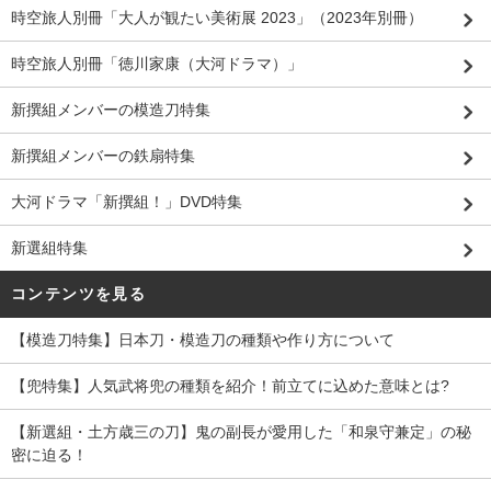
時空旅人別冊「大人が観たい美術展 2023」（2023年別冊）
時空旅人別冊「徳川家康（大河ドラマ）」
新撰組メンバーの模造刀特集
新撰組メンバーの鉄扇特集
大河ドラマ「新撰組！」DVD特集
新選組特集
コンテンツを見る
【模造刀特集】日本刀・模造刀の種類や作り方について
【兜特集】人気武将兜の種類を紹介！前立てに込めた意味とは?
【新選組・土方歳三の刀】鬼の副長が愛用した「和泉守兼定」の秘
密に迫る！