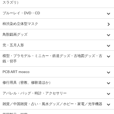
スラズリ）
ブルーレイ・DVD・CD
柿渋染め立体型マスク
鳥獣戯画グッズ
兜・五月人形
模型・プラモデル・ミニカー・鉄道グッズ・古地図グッズ・古
銭・切手
PCB ART moeco
修行用具（密教、修験道ほか）
アパレル・バッグ・時計・アクセサリー
雑貨／中国雑貨・占い・風水グッズ／ホビー・家電／光学機器