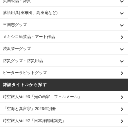
英国製品・雑貨
落語用具(座布団、高座扇など)
三国志グッズ
メキシコ民芸品・アート作品
渋沢栄一グッズ
防災グッズ・防災用品
ピーターラビットグッズ
雑誌タイトルから探す
時空旅人Vol.93「光の画家 フェルメール」
「空海と真言宗」2026年別冊
時空旅人Vol.92「日本洋館建築史」