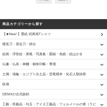
商品カテゴリーから探す
【★New! 】墨絵 武将画Tシャツ
模造刀・居合刀・掛台
絵画・浮世絵・屏風・写真集・図録・色紙・絵はがき
仏像・仏具・神棚・御朱印帳・尊壇
土偶・埴輪・エジプト出土品・恐竜標本・化石人類頭骨
鉄扇
DENIXの古式銃剣
工藝・民藝品・勾玉・アイヌ工藝品・フェルメールの青（ラピ