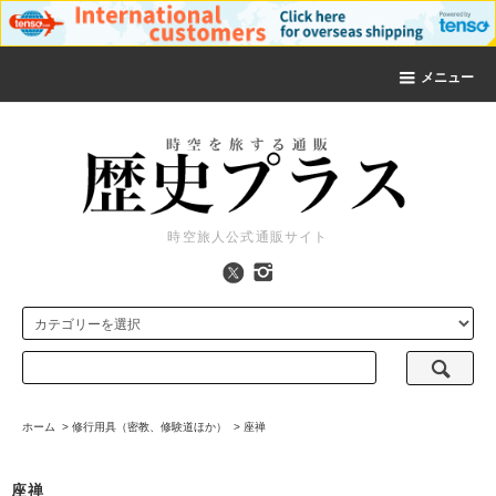
メニュー
時空旅人公式通販サイト
ホーム
>
修行用具（密教、修験道ほか）
>
座禅
座禅