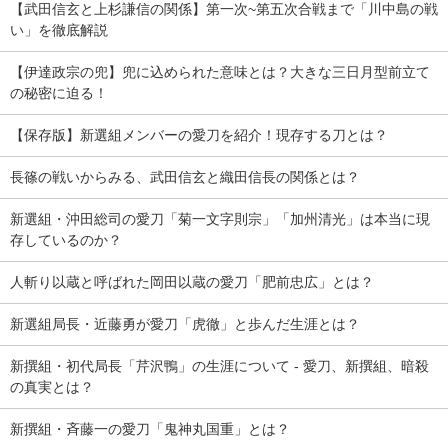
【武田信玄と上杉謙信の関係】第一次~第五次合戦まで「川中島の戦
い」を徹底解説
【伊達政宗の兜】兜に込められた意味とは？大きな三日月型前立て
の秘密に迫る！
【保存版】新選組メンバーの愛刀を紹介！現存する刀とは？
長篠の戦いからみる、武田信玄と織田信長の関係とは？
新選組・沖田総司の愛刀「菊一文字則宗」「加州清光」は本当に現
存しているのか？
人斬り以蔵と呼ばれた岡田以蔵の愛刀「肥前忠広」とは？
新選組局長・近藤勇が愛刀「虎徹」と歩んだ生涯とは？
新撰組・初代局長「芹沢鴨」の生涯について - 愛刀、新撰組、暗殺
の真実とは？
新撰組・斉藤一の愛刀「鬼神丸国重」とは？