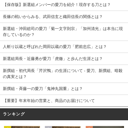
【保存版】新選組メンバーの愛刀を紹介！現存する刀とは？
長篠の戦いからみる、武田信玄と織田信長の関係とは？
新選組・沖田総司の愛刀「菊一文字則宗」「加州清光」は本当に現
存しているのか？
人斬り以蔵と呼ばれた岡田以蔵の愛刀「肥前忠広」とは？
新選組局長・近藤勇が愛刀「虎徹」と歩んだ生涯とは？
新撰組・初代局長「芹沢鴨」の生涯について - 愛刀、新撰組、暗殺
の真実とは？
新撰組・斉藤一の愛刀「鬼神丸国重」とは？
【重要】年末年始の営業と、商品のお届けについて
ランキング