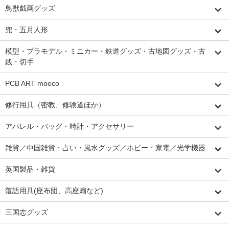
鳥獣戯画グッズ
兜・五月人形
模型・プラモデル・ミニカー・鉄道グッズ・古地図グッズ・古
銭・切手
PCB ART moeco
修行用具（密教、修験道ほか）
アパレル・バッグ・時計・アクセサリー
雑貨／中国雑貨・占い・風水グッズ／ホビー・家電／光学機器
英国製品・雑貨
落語用具(座布団、高座扇など)
三国志グッズ