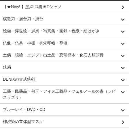
【★New! 】墨絵 武将画Tシャツ
模造刀・居合刀・掛台
絵画・浮世絵・屏風・写真集・図録・色紙・絵はがき
仏像・仏具・神棚・御朱印帳・尊壇
土偶・埴輪・エジプト出土品・恐竜標本・化石人類頭骨
鉄扇
DENIXの古式銃剣
工藝・民藝品・勾玉・アイヌ工藝品・フェルメールの青（ラピ
スラズリ）
ブルーレイ・DVD・CD
柿渋染め立体型マスク