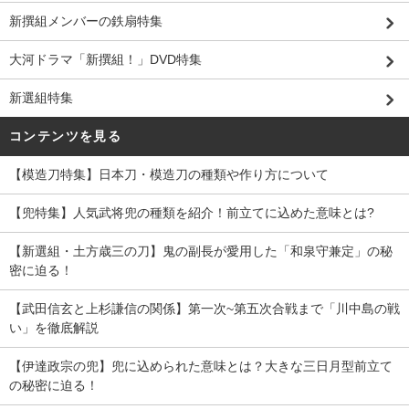
新撰組メンバーの鉄扇特集
大河ドラマ「新撰組！」DVD特集
新選組特集
コンテンツを見る
【模造刀特集】日本刀・模造刀の種類や作り方について
【兜特集】人気武将兜の種類を紹介！前立てに込めた意味とは?
【新選組・土方歳三の刀】鬼の副長が愛用した「和泉守兼定」の秘
密に迫る！
【武田信玄と上杉謙信の関係】第一次~第五次合戦まで「川中島の戦
い」を徹底解説
【伊達政宗の兜】兜に込められた意味とは？大きな三日月型前立て
の秘密に迫る！