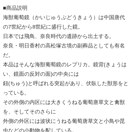
■商品説明
海獣葡萄鏡（かいじゅうぶどうきょう）は中国唐代
の7世紀から8世紀に盛行した鏡。
日本では飛鳥、奈良時代の遺跡から出土する。
奈良・明日香村の高松塚古墳の副葬品としても有名
だ。
本品はそんな海獣葡萄鏡のレプリカ。鏡背(きょうは
い、鏡面の反対の面)の中央には
鈕(ちゅう)と呼ばれる突起があり、伏臥した獣形をと
っている。
その外側の内区には大きくうねる葡萄唐草文と禽獣
を、そしてそのさらに
外側の外区には波状にうねる葡萄唐草文と小鳥や昆
虫などの小動物を配している。