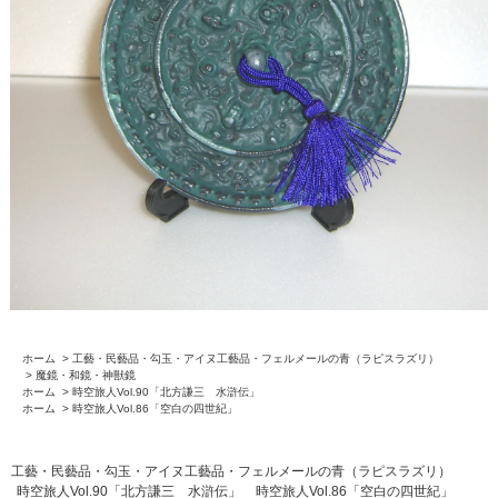
ホーム
>
工藝・民藝品・勾玉・アイヌ工藝品・フェルメールの青（ラピスラズリ）
>
魔鏡・和鏡・神獣鏡
ホーム
>
時空旅人Vol.90「北方謙三 水滸伝」
ホーム
>
時空旅人Vol.86「空白の四世紀」
工藝・民藝品・勾玉・アイヌ工藝品・フェルメールの青（ラピスラズリ）
時空旅人Vol.90「北方謙三 水滸伝」
時空旅人Vol.86「空白の四世紀」