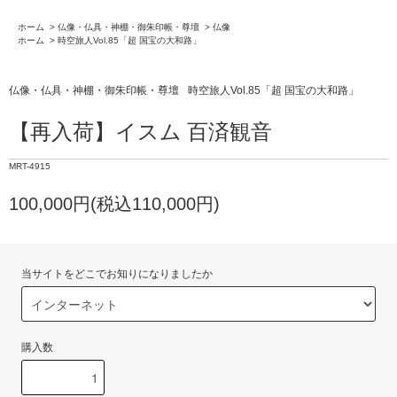
ホーム
>
仏像・仏具・神棚・御朱印帳・尊壇
>
仏像
ホーム
>
時空旅人Vol.85「超 国宝の大和路」
仏像・仏具・神棚・御朱印帳・尊壇
時空旅人Vol.85「超 国宝の大和路」
【再入荷】イスム 百済観音
MRT-4915
100,000円(税込110,000円)
当サイトをどこでお知りになりましたか
購入数