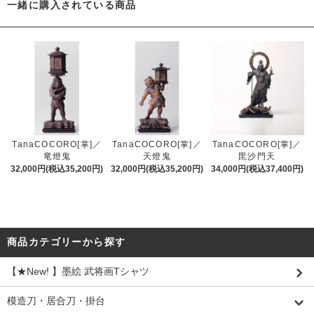
一緒に購入されている商品
TanaCOCORO[掌]／
TanaCOCORO[掌]／
TanaCOCORO[掌]／
竜燈鬼
天燈鬼
毘沙門天
32,000円(税込35,200円)
32,000円(税込35,200円)
34,000円(税込37,400円)
商品カテゴリーから探す
【★New! 】墨絵 武将画Tシャツ
模造刀・居合刀・掛台