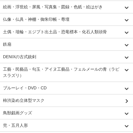
絵画・浮世絵・屏風・写真集・図録・色紙・絵はがき
仏像・仏具・神棚・御朱印帳・尊壇
土偶・埴輪・エジプト出土品・恐竜標本・化石人類頭骨
鉄扇
DENIXの古式銃剣
工藝・民藝品・勾玉・アイヌ工藝品・フェルメールの青（ラピ
スラズリ）
ブルーレイ・DVD・CD
柿渋染め立体型マスク
鳥獣戯画グッズ
兜・五月人形