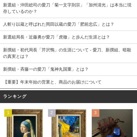
新選組・沖田総司の愛刀「菊一文字則宗」「加州清光」は本当に現
存しているのか？
人斬り以蔵と呼ばれた岡田以蔵の愛刀「肥前忠広」とは？
新選組局長・近藤勇が愛刀「虎徹」と歩んだ生涯とは？
新撰組・初代局長「芹沢鴨」の生涯について - 愛刀、新撰組、暗殺
の真実とは？
新撰組・斉藤一の愛刀「鬼神丸国重」とは？
【重要】年末年始の営業と、商品のお届けについて
ランキング
1
2
3