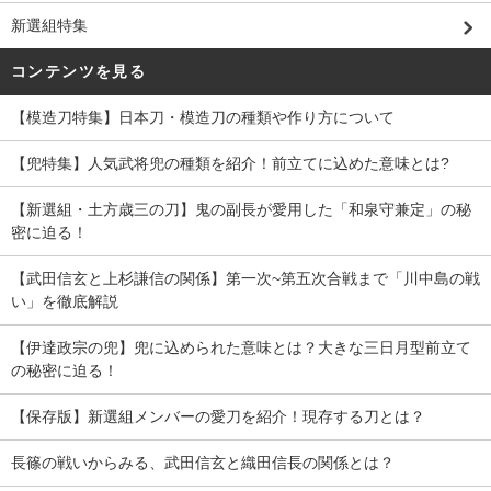
新選組特集
コンテンツを見る
【模造刀特集】日本刀・模造刀の種類や作り方について
【兜特集】人気武将兜の種類を紹介！前立てに込めた意味とは?
【新選組・土方歳三の刀】鬼の副長が愛用した「和泉守兼定」の秘
密に迫る！
【武田信玄と上杉謙信の関係】第一次~第五次合戦まで「川中島の戦
い」を徹底解説
【伊達政宗の兜】兜に込められた意味とは？大きな三日月型前立て
の秘密に迫る！
【保存版】新選組メンバーの愛刀を紹介！現存する刀とは？
長篠の戦いからみる、武田信玄と織田信長の関係とは？