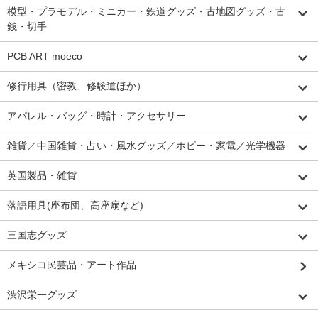
模型・プラモデル・ミニカー・鉄道グッズ・古地図グッズ・古
銭・切手
PCB ART moeco
修行用具（密教、修験道ほか）
アパレル・バッグ・時計・アクセサリー
雑貨／中国雑貨・占い・風水グッズ／ホビー・家電／光学機器
英国製品・雑貨
落語用具(座布団、高座扇など)
三国志グッズ
メキシコ民芸品・アート作品
渋沢栄一グッズ