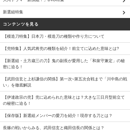
新選組特集
コンテンツを見る
【模造刀特集】日本刀・模造刀の種類や作り方について
【兜特集】人気武将兜の種類を紹介！前立てに込めた意味とは?
【新選組・土方歳三の刀】鬼の副長が愛用した「和泉守兼定」の秘
密に迫る！
【武田信玄と上杉謙信の関係】第一次~第五次合戦まで「川中島の戦
い」を徹底解説
【伊達政宗の兜】兜に込められた意味とは？大きな三日月型前立て
の秘密に迫る！
【保存版】新選組メンバーの愛刀を紹介！現存する刀とは？
長篠の戦いからみる、武田信玄と織田信長の関係とは？