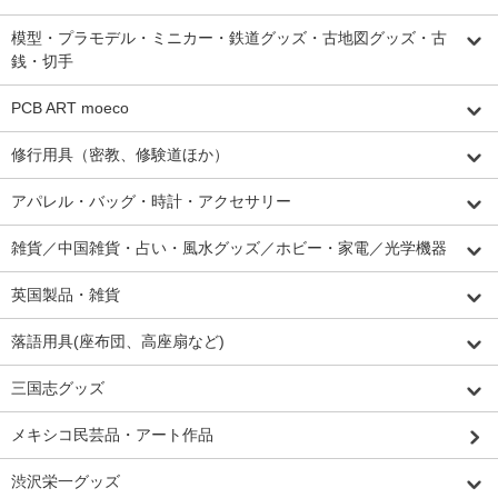
模型・プラモデル・ミニカー・鉄道グッズ・古地図グッズ・古
銭・切手
PCB ART moeco
修行用具（密教、修験道ほか）
アパレル・バッグ・時計・アクセサリー
雑貨／中国雑貨・占い・風水グッズ／ホビー・家電／光学機器
英国製品・雑貨
落語用具(座布団、高座扇など)
三国志グッズ
メキシコ民芸品・アート作品
渋沢栄一グッズ