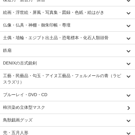
絵画・浮世絵・屏風・写真集・図録・色紙・絵はがき
仏像・仏具・神棚・御朱印帳・尊壇
土偶・埴輪・エジプト出土品・恐竜標本・化石人類頭骨
鉄扇
DENIXの古式銃剣
工藝・民藝品・勾玉・アイヌ工藝品・フェルメールの青（ラピ
スラズリ）
ブルーレイ・DVD・CD
柿渋染め立体型マスク
鳥獣戯画グッズ
兜・五月人形