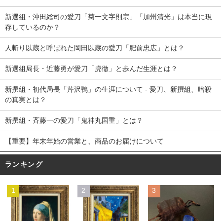
新選組・沖田総司の愛刀「菊一文字則宗」「加州清光」は本当に現
存しているのか？
人斬り以蔵と呼ばれた岡田以蔵の愛刀「肥前忠広」とは？
新選組局長・近藤勇が愛刀「虎徹」と歩んだ生涯とは？
新撰組・初代局長「芹沢鴨」の生涯について - 愛刀、新撰組、暗殺
の真実とは？
新撰組・斉藤一の愛刀「鬼神丸国重」とは？
【重要】年末年始の営業と、商品のお届けについて
ランキング
1
2
3