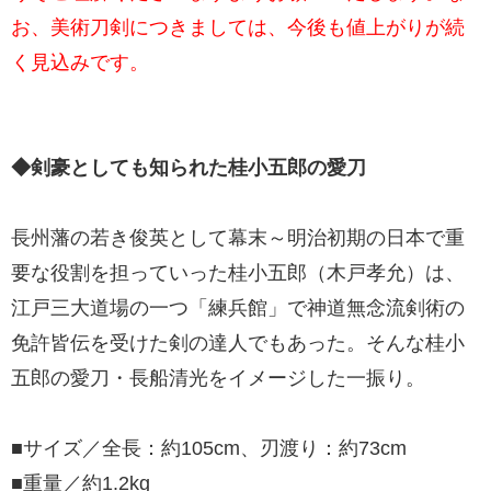
お、美術刀剣につきましては、今後も値上がりが続
く見込みです。
◆剣豪としても知られた桂小五郎の愛刀
長州藩の若き俊英として幕末～明治初期の日本で重
要な役割を担っていった桂小五郎（木戸孝允）は、
江戸三大道場の一つ「練兵館」で神道無念流剣術の
免許皆伝を受けた剣の達人でもあった。そんな桂小
五郎の愛刀・長船清光をイメージした一振り。
■サイズ／全長：約105cm、刃渡り：約73cm
■重量／約1.2kg