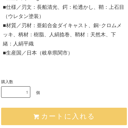
■仕様／刃文：長船清光、鍔：松透かし、鞘：上石目
（ウレタン塗装）
■材質／刃材：亜鉛合金ダイキャスト、銅･クロムメ
ッキ、柄材：樹脂、人絹捻巻、鞘材：天然木、下
緒：人絹平織
■生産国／日本（岐阜県関市）
購入数
個
カートに入れる