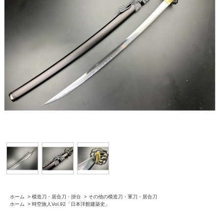
ホーム
>
模造刀・居合刀・掛台
>
その他の模造刀・軍刀・居合刀
ホーム
>
時空旅人Vol.92「日本洋館建築史」