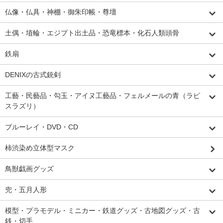
仏像・仏具・神棚・御朱印帳・尊壇
土偶・埴輪・エジプト出土品・恐竜標本・化石人類頭骨
鉄扇
DENIXの古式銃剣
工藝・民藝品・勾玉・アイヌ工藝品・フェルメールの青（ラピ
スラズリ）
ブルーレイ・DVD・CD
柿渋染め立体型マスク
鳥獣戯画グッズ
兜・五月人形
模型・プラモデル・ミニカー・鉄道グッズ・古地図グッズ・古
銭・切手