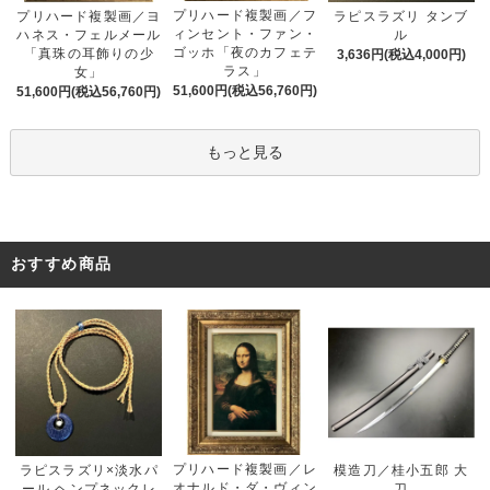
プリハード複製画／フ
プリハード複製画／ヨ
ラピスラズリ タンブ
ィンセント・ファン・
ハネス・フェルメール
ル
ゴッホ「夜のカフェテ
「真珠の耳飾りの少
3,636円(税込4,000円)
ラス」
女」
51,600円(税込56,760円)
51,600円(税込56,760円)
もっと見る
おすすめ商品
プリハード複製画／レ
ラピスラズリ×淡水パ
模造刀／桂小五郎 大
オナルド・ダ・ヴィン
ール ヘンプネックレ
刀