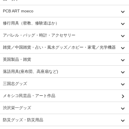
PCB ART moeco
修行用具（密教、修験道ほか）
アパレル・バッグ・時計・アクセサリー
雑貨／中国雑貨・占い・風水グッズ／ホビー・家電／光学機器
英国製品・雑貨
落語用具(座布団、高座扇など)
三国志グッズ
メキシコ民芸品・アート作品
渋沢栄一グッズ
防災グッズ・防災用品