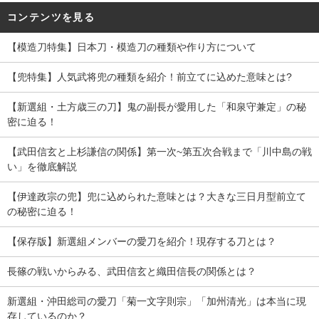
コンテンツを見る
【模造刀特集】日本刀・模造刀の種類や作り方について
【兜特集】人気武将兜の種類を紹介！前立てに込めた意味とは?
【新選組・土方歳三の刀】鬼の副長が愛用した「和泉守兼定」の秘
密に迫る！
【武田信玄と上杉謙信の関係】第一次~第五次合戦まで「川中島の戦
い」を徹底解説
【伊達政宗の兜】兜に込められた意味とは？大きな三日月型前立て
の秘密に迫る！
【保存版】新選組メンバーの愛刀を紹介！現存する刀とは？
長篠の戦いからみる、武田信玄と織田信長の関係とは？
新選組・沖田総司の愛刀「菊一文字則宗」「加州清光」は本当に現
存しているのか？