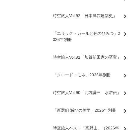
時空旅人Vol.92「日本洋館建築史」
「エリック・カールと色のひみつ」2
026年別冊
時空旅人Vol.91「加賀前田家の至宝」
「クロード・モネ」2026年別冊
時空旅人Vol.90「北方謙三 水滸伝」
「新選組 滅びの美学」2026年別冊
時空旅人ベスト「高野山」（2026年