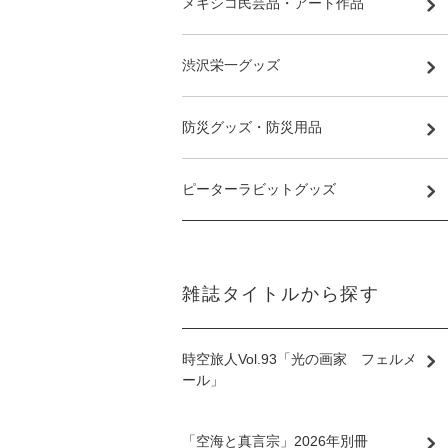
メキシコ民芸品・アート作品
渋沢栄一グッズ
防災グッズ・防災用品
ピーターラビットグッズ
雑誌タイトルから探す
時空旅人Vol.93「光の画家 フェルメ
ール」
「空海と真言宗」2026年別冊