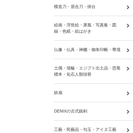
模造刀・居合刀・掛台
絵画・浮世絵・屏風・写真集・図
録・色紙・絵はがき
仏像・仏具・神棚・御朱印帳・尊壇
土偶・埴輪・エジプト出土品・恐竜
標本・化石人類頭骨
鉄扇
DENIXの古式銃剣
工藝・民藝品・勾玉・アイヌ工藝