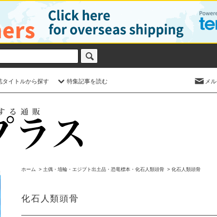
誌タイトルから探す
特集記事を読む
メル
ホーム
>
土偶・埴輪・エジプト出土品・恐竜標本・化石人類頭骨
>
化石人類頭骨
化石人類頭骨