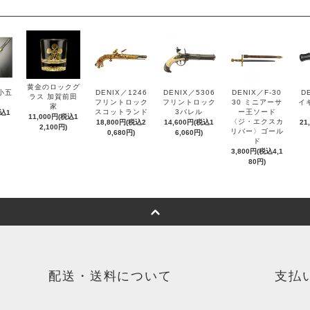
黄金のロックグ
小五
DENIX／1246
DENIX／5306
DENIX／F-30
D
ラス 加賀前田
フリントロック
フリントロック
30 ミニアーサ
イ
家
スコットランド
3バレル
ー王ソード
税込1
11,000円(税込1
〈ジ・エクスカ
18,800円(税込2
14,600円(税込1
21
2,100円)
リバー〉ゴール
0,680円)
6,060円)
ド
3,800円(税込4,1
80円)
配送・送料について
支払