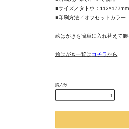
■サイズ／タトウ：112×172mm
■印刷方法／オフセットカラー
絵はがきを簡単に入れ替えて飾
絵はがき一覧は
コチラ
から
購入数