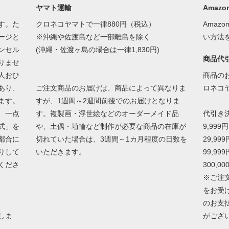
ヤマト運輸
Amazon
す。た
クロネコヤマトで一律880円（税込）
Amaz
ージと
※沖縄や佐渡島など一部離島を除く
い方法
ンセル
(沖縄・佐渡ヶ島の場合は一律1,830円)
商品代
りませ
人おひ
商品の
あり、
ご注文商品のお届けは、商品によって異なりま
ロネコ
ます。
すが、1週間～2週間前後でのお届けとなりま
、一点
す。複製画・浮世絵などのオーダーメイド品
代引き
式」を
や、土偶・埴輪など制作が必要な商品の在庫が
9,999
都合に
切れていた場合は、3週間～1カ月程度の日数を
29,99
りして
いただきます。
99,99
くださ
300,0
※ご注
をお受
のお支
しま
がござ