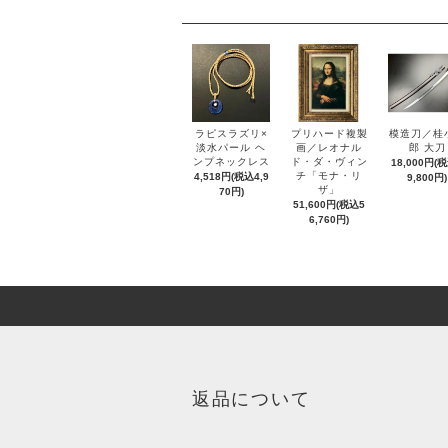
ラピスラズリ×
プリハード複製
模造刀／桂
淡水パール ヘ
画／レオナル
郎 大刀
ンプネックレス
ド・ダ・ヴィン
18,000円(
チ「モナ・リ
4,518円(税込4,9
9,800円)
ザ」
70円)
51,600円(税込5
6,760円)
返品について