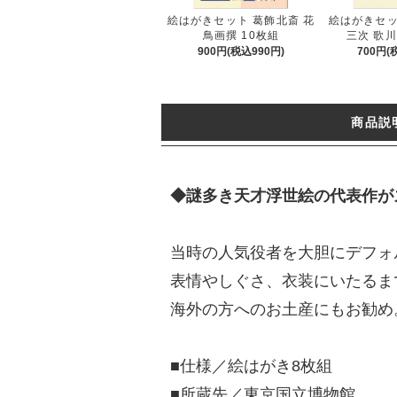
絵はがきセット 葛飾北斎 花
絵はがきセッ
鳥画撰 10枚組
三次 歌川
900円(税込990円)
700円(
商品説
◆謎多き天才浮世絵の代表作が
当時の人気役者を大胆にデフォ
表情やしぐさ、衣装にいたるま
海外の方へのお土産にもお勧め
■仕様／絵はがき8枚組
■所蔵先／東京国立博物館