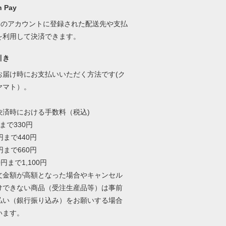
 Pay
onのアカウントに登録された配送先や支払
を利用して決済できます。
引き
お届け時にお支払いいただく方法です(ク
ヤマト）。
決済時における手数料（税込)
円まで330円
9円まで440円
9円まで660円
00円まで1,100円
文金額が高額となった場合やキャンセル
けできない商品（受注生産品等）は事前
払い（銀行振り込み）をお願いする場合
います。