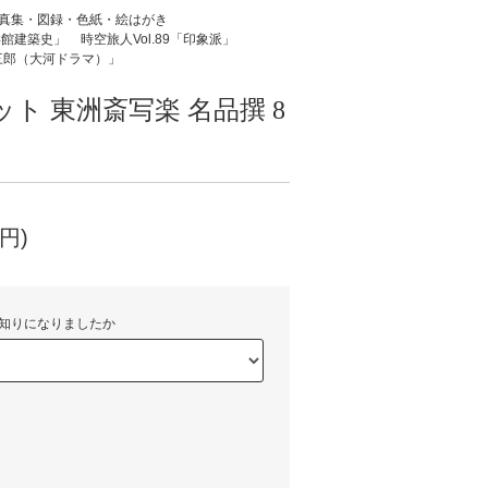
真集・図録・色紙・絵はがき
本洋館建築史」
時空旅人Vol.89「印象派」
三郎（大河ドラマ）」
ト 東洲斎写楽 名品撰 8
円)
知りになりましたか