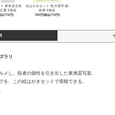
ト 東海道五拾
絵はがきセット 歌川国芳 戯
広重 8枚組
画撰 8枚組
税込770円)
700円(税込770円)
明
ズラリ
ルメし、役者の個性を引き出した東洲斎写楽。
でを、この絵はがきセットで堪能できる。
。