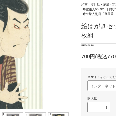
絵画・浮世絵・屏風・写
時空旅人Vol.92「日
時空旅人別冊「蔦屋重
絵はがきセッ
枚組
BRD-5636
700円(税込770
当サイトをどこでお
購入数