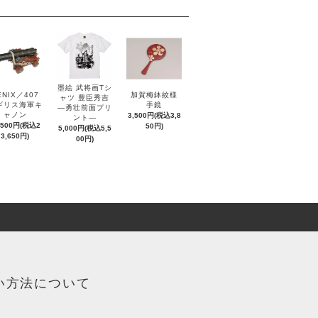
墨絵 武将画Tシ
ENIX／407
加賀梅鉢紋様
ャツ 豊臣秀吉
ギリス海軍キ
手鏡
―勇壮前面プリ
ャノン
3,500円(税込3,8
ント―
,500円(税込2
50円)
5,000円(税込5,5
3,650円)
00円)
い方法について