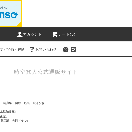
アカウント
カート(0)
マガ登録・解除
お問い合わせ
時空旅人公式通販サイト
風・写真集・図録・色紙・絵はがき
「日本洋館建築史」
印象派」
屋重三郎（大河ドラマ）」