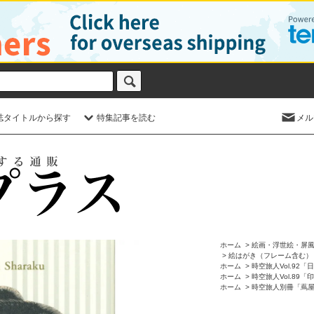
誌タイトルから探す
特集記事を読む
メル
ホーム
>
絵画・浮世絵・屏
>
絵はがき（フレーム含む）
ホーム
>
時空旅人Vol.92
ホーム
>
時空旅人Vol.89「
ホーム
>
時空旅人別冊「蔦