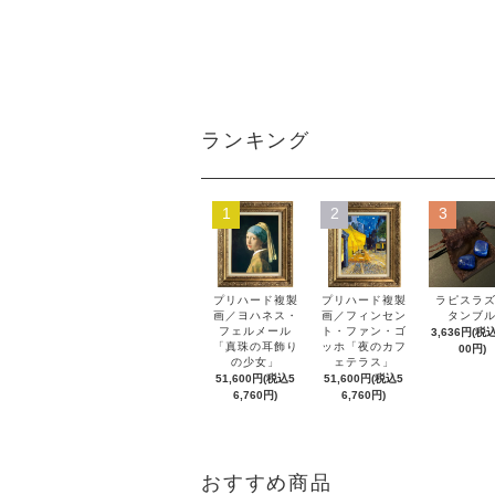
ランキング
1
2
3
プリハード複製
プリハード複製
ラピスラ
画／ヨハネス・
画／フィンセン
タンブ
フェルメール
ト・ファン・ゴ
3,636円(税込
「真珠の耳飾り
ッホ「夜のカフ
00円)
の少女」
ェテラス」
51,600円(税込5
51,600円(税込5
6,760円)
6,760円)
おすすめ商品