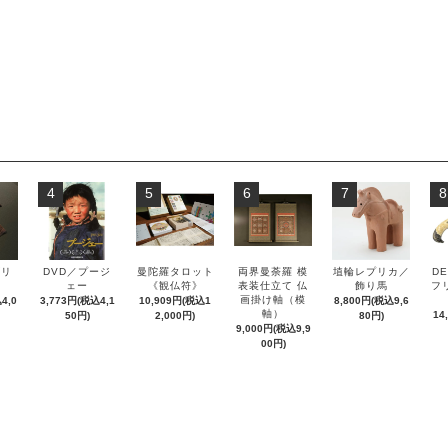
4
5
6
7
8
ズリ
DVD／プージ
曼陀羅タロット
両界曼荼羅 模
埴輪レプリカ／
DE
ル
ェー
《観仏符》
表装仕立て 仏
飾り馬
フ
画掛け軸（模
4,0
3,773円(税込4,1
10,909円(税込1
8,800円(税込9,6
軸）
14
50円)
2,000円)
80円)
9,000円(税込9,9
00円)