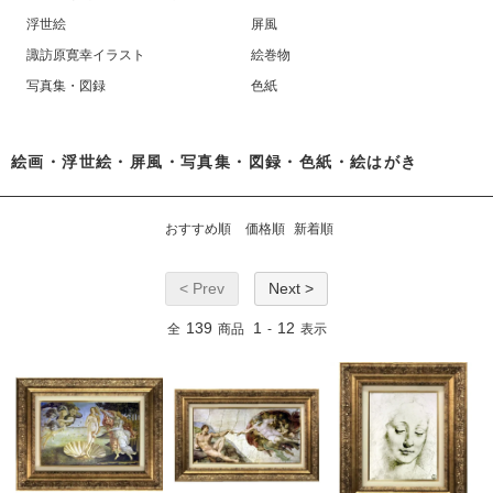
浮世絵
屏風
諏訪原寛幸イラスト
絵巻物
写真集・図録
色紙
絵画・浮世絵・屏風・写真集・図録・色紙・絵はがき
おすすめ順
価格順
新着順
< Prev
Next >
139
1
12
全
商品
-
表示