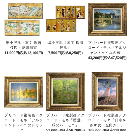
縮小屏風〈重文 歌舞
縮小屏風〈国宝 松浦
プリハード複製画／ク
伎図〉菱川師宣
屏風〉
ロード・モネ「アルジ
ャントゥイユの橋」
11,000円(税込12,100円)
7,500円(税込8,250円)
43,200円(税込47,520円)
プリハード複製画／ク
プリハード複製画／ク
プリハード複製画／ク
ロード・モネ「日傘を
ロード・モネ「アルジ
ロード・モネ「睡蓮・
さす女（左向き）」
ャントゥイユのレガッ
緑のハーモニ」
タ」
108,000円(税込118,800
51,600円(税込56,760円)