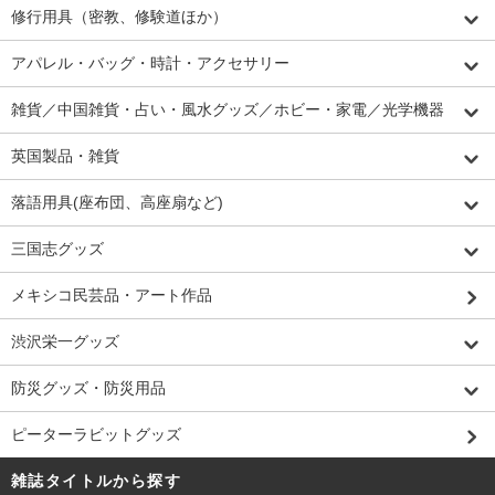
修行用具（密教、修験道ほか）
アパレル・バッグ・時計・アクセサリー
雑貨／中国雑貨・占い・風水グッズ／ホビー・家電／光学機器
英国製品・雑貨
落語用具(座布団、高座扇など)
三国志グッズ
メキシコ民芸品・アート作品
渋沢栄一グッズ
防災グッズ・防災用品
ピーターラビットグッズ
雑誌タイトルから探す