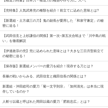
【模造刀特集】日本刀・模造刀の種類や作り方について
【兜特集】人気武将兜の種類を紹介！前立てに込めた意味とは?
【新選組・土方歳三の刀】鬼の副長が愛用した「和泉守兼定」の秘
密に迫る！
【武田信玄と上杉謙信の関係】第一次~第五次合戦まで「川中島の戦
い」を徹底解説
【伊達政宗の兜】兜に込められた意味とは？大きな三日月型前立て
の秘密に迫る！
【保存版】新選組メンバーの愛刀を紹介！現存する刀とは？
長篠の戦いからみる、武田信玄と織田信長の関係とは？
新選組・沖田総司の愛刀「菊一文字則宗」「加州清光」は本当に現
存しているのか？
人斬り以蔵と呼ばれた岡田以蔵の愛刀「肥前忠広」とは？