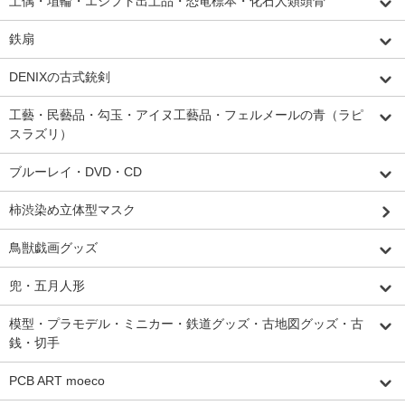
土偶・埴輪・エジプト出土品・恐竜標本・化石人類頭骨
鉄扇
DENIXの古式銃剣
工藝・民藝品・勾玉・アイヌ工藝品・フェルメールの青（ラピ
スラズリ）
ブルーレイ・DVD・CD
柿渋染め立体型マスク
鳥獣戯画グッズ
兜・五月人形
模型・プラモデル・ミニカー・鉄道グッズ・古地図グッズ・古
銭・切手
PCB ART moeco