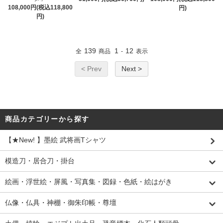
108,000円(税込118,800
円)
円)
139
1
12
全
商品
-
表示
< Prev
Next >
商品カテゴリーから探す
【★New! 】墨絵 武将画Tシャツ
模造刀・居合刀・掛台
絵画・浮世絵・屏風・写真集・図録・色紙・絵はがき
仏像・仏具・神棚・御朱印帳・尊壇