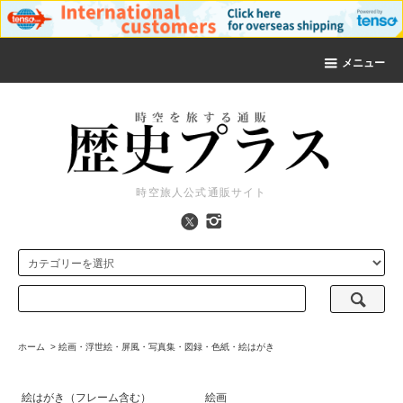
メニュー
時空旅人公式通販サイト
ホーム
>
絵画・浮世絵・屏風・写真集・図録・色紙・絵はがき
絵はがき（フレーム含む）
絵画