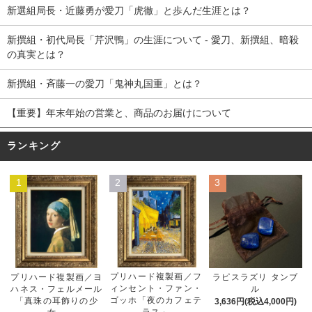
新選組局長・近藤勇が愛刀「虎徹」と歩んだ生涯とは？
新撰組・初代局長「芹沢鴨」の生涯について - 愛刀、新撰組、暗殺
の真実とは？
新撰組・斉藤一の愛刀「鬼神丸国重」とは？
【重要】年末年始の営業と、商品のお届けについて
ランキング
1
2
3
プリハード複製画／フ
プリハード複製画／ヨ
ラピスラズリ タンブ
ィンセント・ファン・
ハネス・フェルメール
ル
ゴッホ「夜のカフェテ
「真珠の耳飾りの少
3,636円(税込4,000円)
ラス」