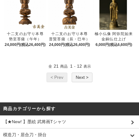
十二支のお守り本尊
十二支のお守り本尊
極小仏像 阿弥陀如来
勢至菩薩（午年）
普賢菩薩（辰・巳年）
金銅仏仕上げ
24,000円(税込26,400円)
24,000円(税込26,400円)
6,000円(税込6,600円)
21
1
12
全
商品
-
表示
< Prev
Next >
商品カテゴリーから探す
【★New! 】墨絵 武将画Tシャツ
模造刀・居合刀・掛台