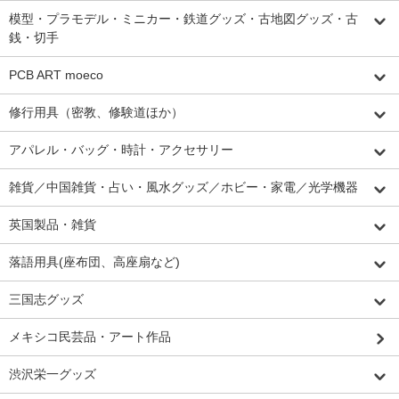
模型・プラモデル・ミニカー・鉄道グッズ・古地図グッズ・古
銭・切手
PCB ART moeco
修行用具（密教、修験道ほか）
アパレル・バッグ・時計・アクセサリー
雑貨／中国雑貨・占い・風水グッズ／ホビー・家電／光学機器
英国製品・雑貨
落語用具(座布団、高座扇など)
三国志グッズ
メキシコ民芸品・アート作品
渋沢栄一グッズ