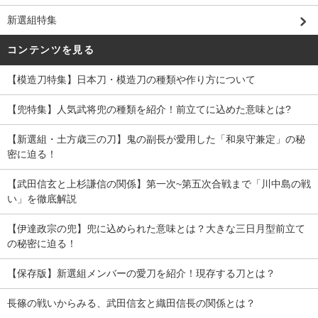
新選組特集
コンテンツを見る
【模造刀特集】日本刀・模造刀の種類や作り方について
【兜特集】人気武将兜の種類を紹介！前立てに込めた意味とは?
【新選組・土方歳三の刀】鬼の副長が愛用した「和泉守兼定」の秘
密に迫る！
【武田信玄と上杉謙信の関係】第一次~第五次合戦まで「川中島の戦
い」を徹底解説
【伊達政宗の兜】兜に込められた意味とは？大きな三日月型前立て
の秘密に迫る！
【保存版】新選組メンバーの愛刀を紹介！現存する刀とは？
長篠の戦いからみる、武田信玄と織田信長の関係とは？