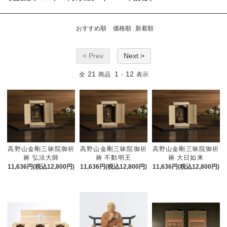
おすすめ順
価格順
新着順
< Prev
Next >
21
1
12
全
商品
-
表示
高野山金剛三昧院御祈
高野山金剛三昧院御祈
高野山金剛三昧院御祈
祷 弘法大師
祷 不動明王
祷 大日如来
11,636円(税込12,800円)
11,636円(税込12,800円)
11,636円(税込12,800円)