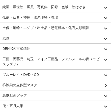
絵画・浮世絵・屏風・写真集・図録・色紙・絵はがき
仏像・仏具・神棚・御朱印帳・尊壇
土偶・埴輪・エジプト出土品・恐竜標本・化石人類頭骨
鉄扇
DENIXの古式銃剣
工藝・民藝品・勾玉・アイヌ工藝品・フェルメールの青（ラピ
スラズリ）
ブルーレイ・DVD・CD
柿渋染め立体型マスク
鳥獣戯画グッズ
兜・五月人形