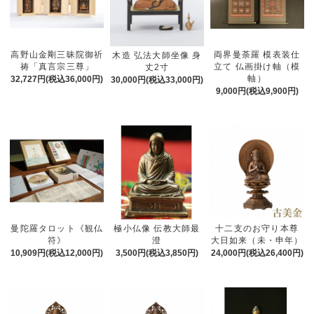
高野山金剛三昧院御祈
両界曼荼羅 模表装仕
木造 弘法大師坐像 身
祷「真言宗三尊」
立て 仏画掛け軸（模
丈2寸
軸）
32,727円(税込36,000円)
30,000円(税込33,000円)
9,000円(税込9,900円)
曼陀羅タロット《観仏
極小仏像 伝教大師最
十二支のお守り本尊
符》
澄
大日如来（未・申年）
10,909円(税込12,000円)
3,500円(税込3,850円)
24,000円(税込26,400円)