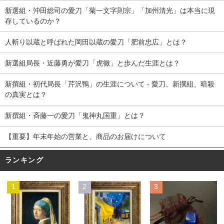
新選組・沖田総司の愛刀「菊一文字則宗」「加州清光」は本当に現
存しているのか？
人斬り以蔵と呼ばれた岡田以蔵の愛刀「肥前忠広」とは？
新選組局長・近藤勇が愛刀「虎徹」と歩んだ生涯とは？
新撰組・初代局長「芹沢鴨」の生涯について - 愛刀、新撰組、暗殺
の真実とは？
新撰組・斉藤一の愛刀「鬼神丸国重」とは？
【重要】年末年始の営業と、商品のお届けについて
ランキング
1
2
3