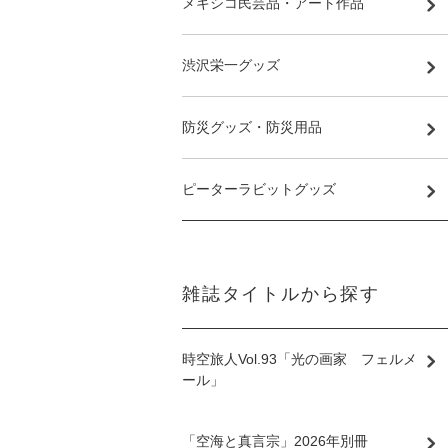
メキシコ民芸品・アート作品
渋沢栄一グッズ
防災グッズ・防災用品
ピーターラビットグッズ
雑誌タイトルから探す
時空旅人Vol.93「光の画家 フェルメ
ール」
「空海と真言宗」2026年別冊