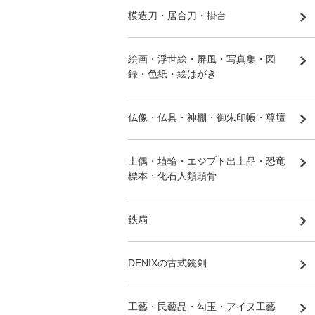
模造刀・居合刀・掛台
絵画・浮世絵・屏風・写真集・図
録・色紙・絵はがき
仏像・仏具・神棚・御朱印帳・尊壇
土偶・埴輪・エジプト出土品・恐竜
標本・化石人類頭骨
鉄扇
DENIXの古式銃剣
工藝・民藝品・勾玉・アイヌ工藝