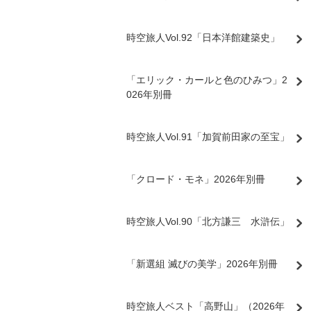
時空旅人Vol.92「日本洋館建築史」
「エリック・カールと色のひみつ」2
026年別冊
時空旅人Vol.91「加賀前田家の至宝」
「クロード・モネ」2026年別冊
時空旅人Vol.90「北方謙三 水滸伝」
「新選組 滅びの美学」2026年別冊
時空旅人ベスト「高野山」（2026年