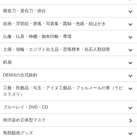
模造刀・居合刀・掛台
絵画・浮世絵・屏風・写真集・図録・色紙・絵はがき
仏像・仏具・神棚・御朱印帳・尊壇
土偶・埴輪・エジプト出土品・恐竜標本・化石人類頭骨
鉄扇
DENIXの古式銃剣
工藝・民藝品・勾玉・アイヌ工藝品・フェルメールの青（ラピ
スラズリ）
ブルーレイ・DVD・CD
柿渋染め立体型マスク
鳥獣戯画グッズ