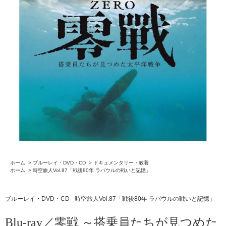
ホーム
>
ブルーレイ・DVD・CD
>
ドキュメンタリー・教養
ホーム
>
時空旅人Vol.87「戦後80年 ラバウルの戦いと記憶」
ブルーレイ・DVD・CD
時空旅人Vol.87「戦後80年 ラバウルの戦いと記憶」
Blu-ray／零戦 ～搭乗員たちが見つめた