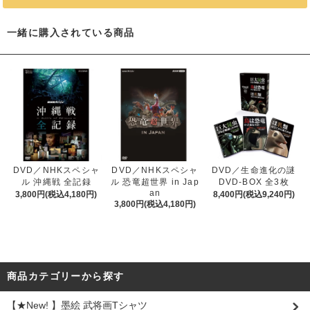
一緒に購入されている商品
DVD／NHKスペシャ
DVD／NHKスペシャ
DVD／生命進化の謎
ル 沖縄戦 全記録
ル 恐竜超世界 in Jap
DVD-BOX 全3枚
an
3,800円(税込4,180円)
8,400円(税込9,240円)
3,800円(税込4,180円)
商品カテゴリーから探す
【★New! 】墨絵 武将画Tシャツ