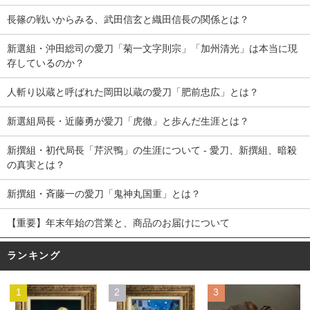
長篠の戦いからみる、武田信玄と織田信長の関係とは？
新選組・沖田総司の愛刀「菊一文字則宗」「加州清光」は本当に現
存しているのか？
人斬り以蔵と呼ばれた岡田以蔵の愛刀「肥前忠広」とは？
新選組局長・近藤勇が愛刀「虎徹」と歩んだ生涯とは？
新撰組・初代局長「芹沢鴨」の生涯について - 愛刀、新撰組、暗殺
の真実とは？
新撰組・斉藤一の愛刀「鬼神丸国重」とは？
【重要】年末年始の営業と、商品のお届けについて
ランキング
1
2
3