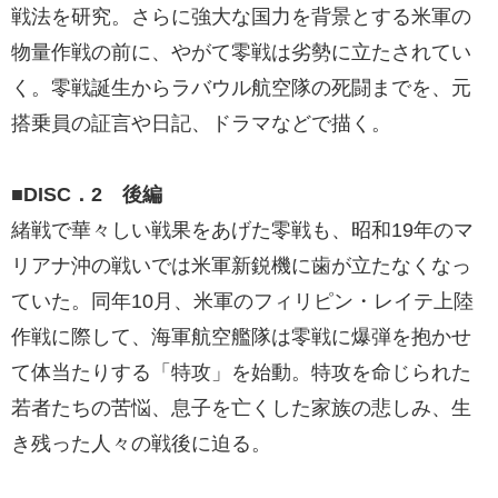
戦法を研究。さらに強大な国力を背景とする米軍の
物量作戦の前に、やがて零戦は劣勢に立たされてい
く。零戦誕生からラバウル航空隊の死闘までを、元
搭乗員の証言や日記、ドラマなどで描く。
■DISC．2 後編
緒戦で華々しい戦果をあげた零戦も、昭和19年のマ
リアナ沖の戦いでは米軍新鋭機に歯が立たなくなっ
ていた。同年10月、米軍のフィリピン・レイテ上陸
作戦に際して、海軍航空艦隊は零戦に爆弾を抱かせ
て体当たりする「特攻」を始動。特攻を命じられた
若者たちの苦悩、息子を亡くした家族の悲しみ、生
き残った人々の戦後に迫る。