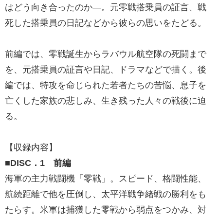
はどう向き合ったのか―。元零戦搭乗員の証言、戦
死した搭乗員の日記などから彼らの思いをたどる。
前編では、零戦誕生からラバウル航空隊の死闘まで
を、元搭乗員の証言や日記、ドラマなどで描く。後
編では、特攻を命じられた若者たちの苦悩、息子を
亡くした家族の悲しみ、生き残った人々の戦後に迫
る。
【収録内容】
■DISC．1 前編
海軍の主力戦闘機「零戦」。スピード、格闘性能、
航続距離で他を圧倒し、太平洋戦争緒戦の勝利をも
たらす。米軍は捕獲した零戦から弱点をつかみ、対