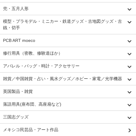
兜・五月人形
模型・プラモデル・ミニカー・鉄道グッズ・古地図グッズ・古
銭・切手
PCB ART moeco
修行用具（密教、修験道ほか）
アパレル・バッグ・時計・アクセサリー
雑貨／中国雑貨・占い・風水グッズ／ホビー・家電／光学機器
英国製品・雑貨
落語用具(座布団、高座扇など)
三国志グッズ
メキシコ民芸品・アート作品