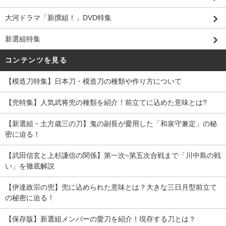
大河ドラマ「新撰組！」DVD特集
新選組特集
コンテンツを見る
【模造刀特集】日本刀・模造刀の種類や作り方について
【兜特集】人気武将兜の種類を紹介！前立てに込めた意味とは?
【新選組・土方歳三の刀】鬼の副長が愛用した「和泉守兼定」の秘
密に迫る！
【武田信玄と上杉謙信の関係】第一次~第五次合戦まで「川中島の戦
い」を徹底解説
【伊達政宗の兜】兜に込められた意味とは？大きな三日月型前立て
の秘密に迫る！
【保存版】新選組メンバーの愛刀を紹介！現存する刀とは？