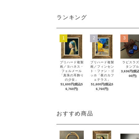
ランキング
1
2
3
プリハード複製
プリハード複製
ラピスラ
画／ヨハネス・
画／フィンセン
タンブ
フェルメール
ト・ファン・ゴ
3,636円(税込
「真珠の耳飾り
ッホ「夜のカフ
00円)
の少女」
ェテラス」
51,600円(税込5
51,600円(税込5
6,760円)
6,760円)
おすすめ商品