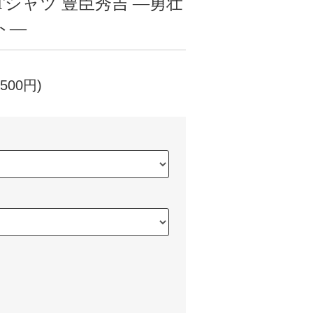
Tシャツ 豊臣秀吉 ―勇壮
ト―
500円)