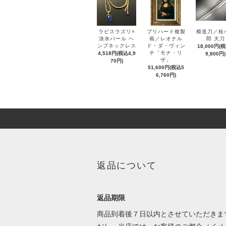
ラピスラズリ×
プリハード複製
模造刀／桂
淡水パール ヘ
画／レオナル
郎 大刀
ンプネックレス
ド・ダ・ヴィン
18,000円(
チ「モナ・リ
4,518円(税込4,9
9,800円)
ザ」
70円)
51,600円(税込5
6,760円)
返品について
返品期限
商品到着後７日以内とさせていただきま