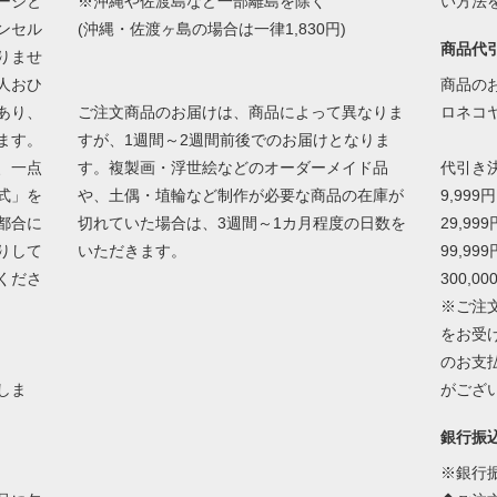
ージと
※沖縄や佐渡島など一部離島を除く
い方法
ンセル
(沖縄・佐渡ヶ島の場合は一律1,830円)
商品代
りませ
人おひ
商品の
あり、
ご注文商品のお届けは、商品によって異なりま
ロネコ
ます。
すが、1週間～2週間前後でのお届けとなりま
、一点
す。複製画・浮世絵などのオーダーメイド品
代引き
式」を
や、土偶・埴輪など制作が必要な商品の在庫が
9,999
都合に
切れていた場合は、3週間～1カ月程度の日数を
29,99
りして
いただきます。
99,99
くださ
300,0
※ご注
をお受
のお支
しま
がござ
銀行振
※銀行