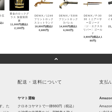
黄金のロックグ
小五
DENIX／1246
DENIX／5306
DENIX／F-30
D
ラス 加賀前田
フリントロック
フリントロック
30 ミニアーサ
イ
家
スコットランド
3バレル
ー王ソード
税込1
11,000円(税込1
〈ジ・エクスカ
18,800円(税込2
14,600円(税込1
21
2,100円)
リバー〉ゴール
0,680円)
6,060円)
ド
3,800円(税込4,1
80円)
配送・送料について
支払
ヤマト運輸
Amazon
す。た
クロネコヤマトで一律880円（税込）
Amaz