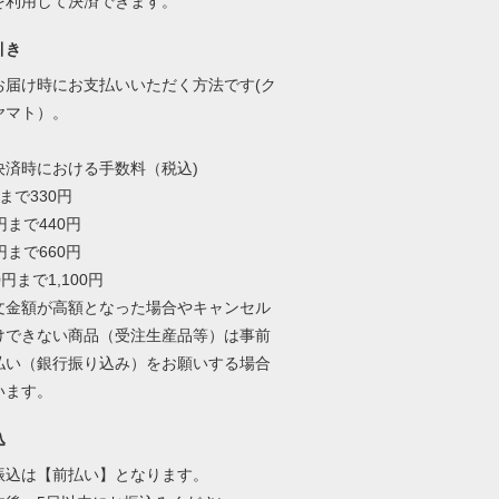
を利用して決済できます。
引き
お届け時にお支払いいただく方法です(ク
ヤマト）。
決済時における手数料（税込)
円まで330円
9円まで440円
9円まで660円
00円まで1,100円
文金額が高額となった場合やキャンセル
けできない商品（受注生産品等）は事前
払い（銀行振り込み）をお願いする場合
います。
込
振込は【前払い】となります。