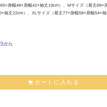
×身幅49×肩幅42×袖丈19cm）、Mサイズ（着丈69×身幅
0×袖丈22cm）、XLサイズ（着丈77×身幅58×肩幅54×
ラ
から
カートに入れる