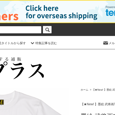
誌タイトルから探す
特集記事を読む
メル
ホーム
>
【★New! 】墨絵 
【★New! 】墨絵 武将