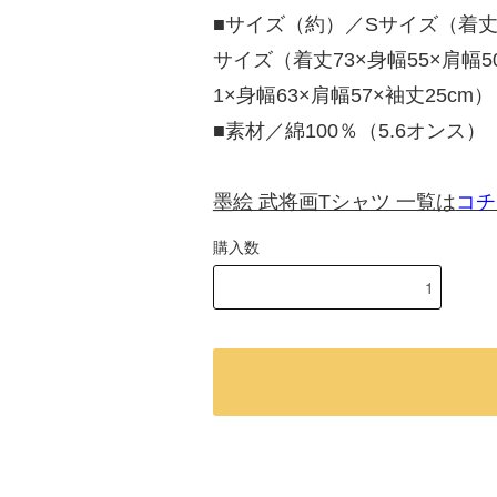
■サイズ（約）／Sサイズ（着丈65
サイズ（着丈73×身幅55×肩幅5
1×身幅63×肩幅57×袖丈25cm）
■素材／綿100％（5.6オンス）
墨絵 武将画Tシャツ 一覧は
コチ
購入数