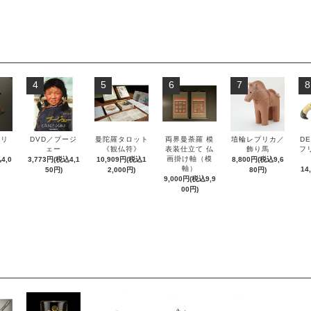
4
5
6
7
8
ズリ
DVD／プージ
曼陀羅タロット
両界曼荼羅 模
埴輪レプリカ／
DE
ル
ェー
《観仏符》
表装仕立て 仏
飾り馬
フ
画掛け軸（模
4,0
3,773円(税込4,1
10,909円(税込1
8,800円(税込9,6
軸）
14
50円)
2,000円)
80円)
9,000円(税込9,9
00円)