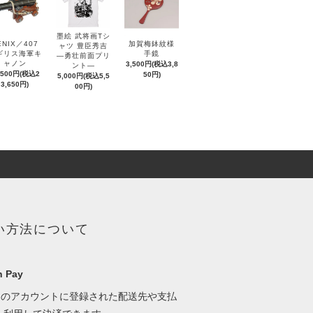
墨絵 武将画Tシ
ENIX／407
加賀梅鉢紋様
ャツ 豊臣秀吉
ギリス海軍キ
手鏡
―勇壮前面プリ
ャノン
3,500円(税込3,8
ント―
,500円(税込2
50円)
5,000円(税込5,5
3,650円)
00円)
い方法について
 Pay
onのアカウントに登録された配送先や支払