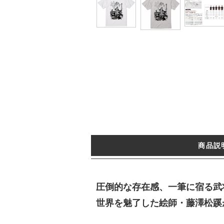
商品説
圧倒的な存在感、一筆に宿る武
世界を魅了した絵師・藤澤松蹊