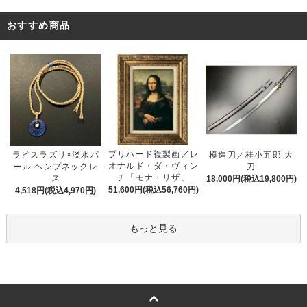
おすすめ商品
プリハード複製画／レ
ラピスラズリ×淡水パ
模造刀／桂小五郎 大
オナルド・ダ・ヴィン
ール ヘンプネックレ
刀
チ「モナ・リザ」
ス
18,000円(税込19,800円)
51,600円(税込56,760円)
4,518円(税込4,970円)
もっと見る