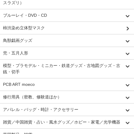
スラズリ）
ブルーレイ・DVD・CD
柿渋染め立体型マスク
鳥獣戯画グッズ
兜・五月人形
模型・プラモデル・ミニカー・鉄道グッズ・古地図グッズ・古
銭・切手
PCB ART moeco
修行用具（密教、修験道ほか）
アパレル・バッグ・時計・アクセサリー
雑貨／中国雑貨・占い・風水グッズ／ホビー・家電／光学機器