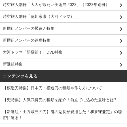
時空旅人別冊「大人が観たい美術展 2023」（2023年別冊）
時空旅人別冊「徳川家康（大河ドラマ）」
新撰組メンバーの模造刀特集
新撰組メンバーの鉄扇特集
大河ドラマ「新撰組！」DVD特集
新選組特集
コンテンツを見る
【模造刀特集】日本刀・模造刀の種類や作り方について
【兜特集】人気武将兜の種類を紹介！前立てに込めた意味とは?
【新選組・土方歳三の刀】鬼の副長が愛用した「和泉守兼定」の秘
密に迫る！