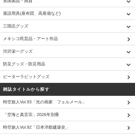
英国製品・雑貨
落語用具(座布団、高座扇など)
三国志グッズ
メキシコ民芸品・アート作品
渋沢栄一グッズ
防災グッズ・防災用品
ピーターラビットグッズ
雑誌タイトルから探す
時空旅人Vol.93「光の画家 フェルメール」
「空海と真言宗」2026年別冊
時空旅人Vol.92「日本洋館建築史」