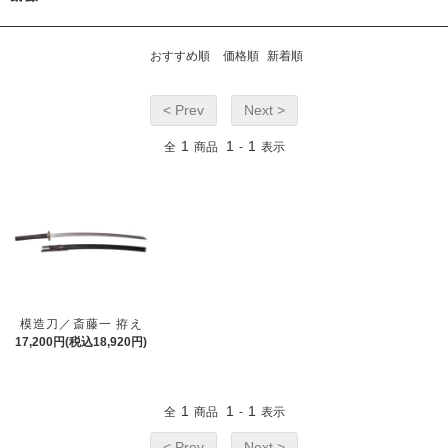
おすすめ順
価格順
新着順
< Prev
Next >
1
1
1
全
商品
-
表示
模造刀／斎藤一 拵え
17,200円(税込18,920円)
1
1
1
全
商品
-
表示
< Prev
Next >