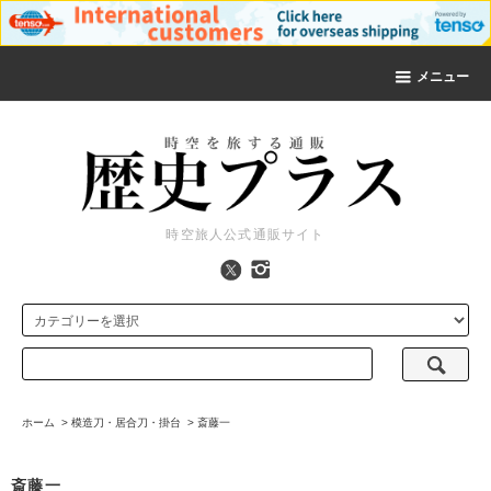
メニュー
時空旅人公式通販サイト
ホーム
>
模造刀・居合刀・掛台
>
斎藤一
斎藤一