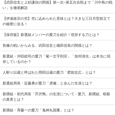
【武田信玄と上杉謙信の関係】第一次~第五次合戦まで「川中島の戦
い」を徹底解説
【伊達政宗の兜】兜に込められた意味とは？大きな三日月型前立て
の秘密に迫る！
【保存版】新選組メンバーの愛刀を紹介！現存する刀とは？
長篠の戦いからみる、武田信玄と織田信長の関係とは？
新選組・沖田総司の愛刀「菊一文字則宗」「加州清光」は本当に現
存しているのか？
人斬り以蔵と呼ばれた岡田以蔵の愛刀「肥前忠広」とは？
新選組局長・近藤勇が愛刀「虎徹」と歩んだ生涯とは？
新撰組・初代局長「芹沢鴨」の生涯について - 愛刀、新撰組、暗殺
の真実とは？
新撰組・斉藤一の愛刀「鬼神丸国重」とは？