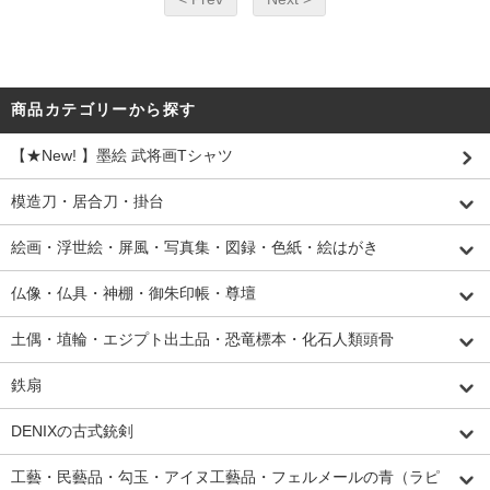
商品カテゴリーから探す
【★New! 】墨絵 武将画Tシャツ
模造刀・居合刀・掛台
絵画・浮世絵・屏風・写真集・図録・色紙・絵はがき
仏像・仏具・神棚・御朱印帳・尊壇
土偶・埴輪・エジプト出土品・恐竜標本・化石人類頭骨
鉄扇
DENIXの古式銃剣
工藝・民藝品・勾玉・アイヌ工藝品・フェルメールの青（ラピ