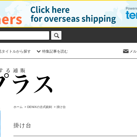
誌タイトルから探す
特集記事を読む
メル
ホーム
>
DENIXの古式銃剣
>
掛け台
掛け台