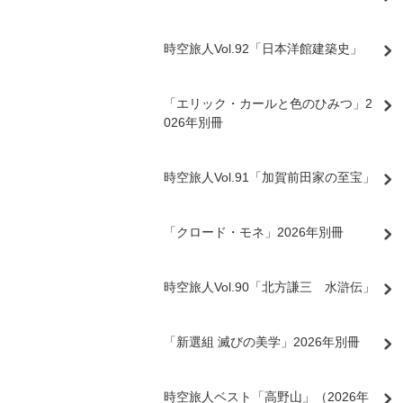
時空旅人Vol.92「日本洋館建築史」
「エリック・カールと色のひみつ」2
026年別冊
時空旅人Vol.91「加賀前田家の至宝」
「クロード・モネ」2026年別冊
時空旅人Vol.90「北方謙三 水滸伝」
「新選組 滅びの美学」2026年別冊
時空旅人ベスト「高野山」（2026年