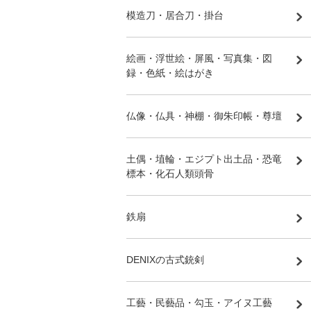
模造刀・居合刀・掛台
絵画・浮世絵・屏風・写真集・図
録・色紙・絵はがき
仏像・仏具・神棚・御朱印帳・尊壇
土偶・埴輪・エジプト出土品・恐竜
標本・化石人類頭骨
鉄扇
DENIXの古式銃剣
工藝・民藝品・勾玉・アイヌ工藝