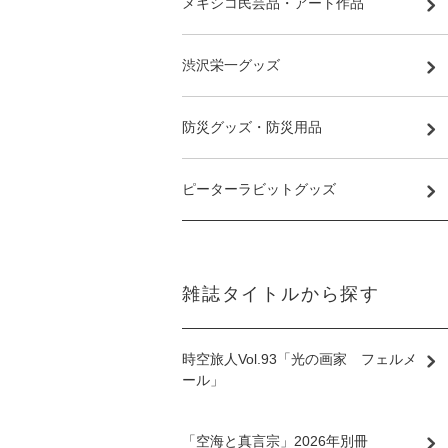
メキシコ民芸品・アート作品
渋沢栄一グッズ
防災グッズ・防災用品
ピーターラビットグッズ
雑誌タイトルから探す
時空旅人Vol.93「光の画家 フェルメ
ール」
「空海と真言宗」2026年別冊