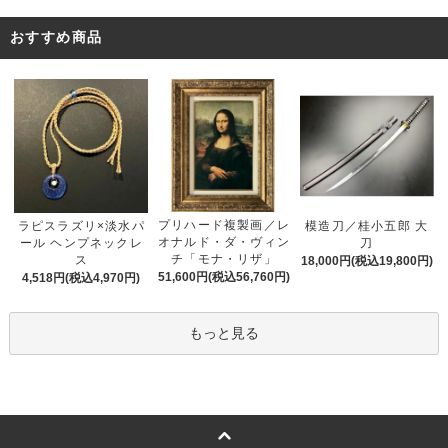
おすすめ商品
プリハード複製画／レ
ラピスラズリ×淡水パ
模造刀／桂小五郎 大
オナルド・ダ・ヴィン
ール ヘンプネックレ
刀
チ「モナ・リザ」
ス
18,000円(税込19,800円)
51,600円(税込56,760円)
4,518円(税込4,970円)
もっと見る