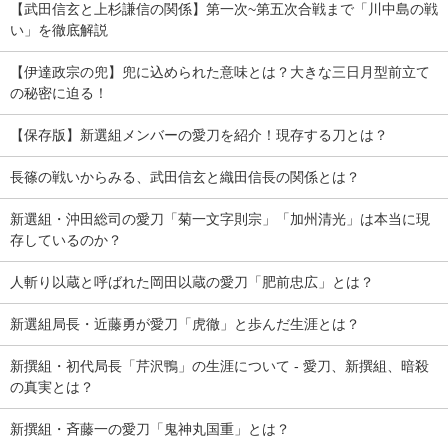
【武田信玄と上杉謙信の関係】第一次~第五次合戦まで「川中島の戦
い」を徹底解説
【伊達政宗の兜】兜に込められた意味とは？大きな三日月型前立て
の秘密に迫る！
【保存版】新選組メンバーの愛刀を紹介！現存する刀とは？
長篠の戦いからみる、武田信玄と織田信長の関係とは？
新選組・沖田総司の愛刀「菊一文字則宗」「加州清光」は本当に現
存しているのか？
人斬り以蔵と呼ばれた岡田以蔵の愛刀「肥前忠広」とは？
新選組局長・近藤勇が愛刀「虎徹」と歩んだ生涯とは？
新撰組・初代局長「芹沢鴨」の生涯について - 愛刀、新撰組、暗殺
の真実とは？
新撰組・斉藤一の愛刀「鬼神丸国重」とは？