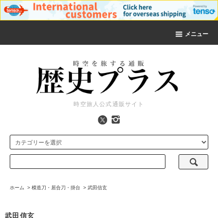
メニュー
時空旅人公式通販サイト
ホーム
>
模造刀・居合刀・掛台
>
武田信玄
武田信玄