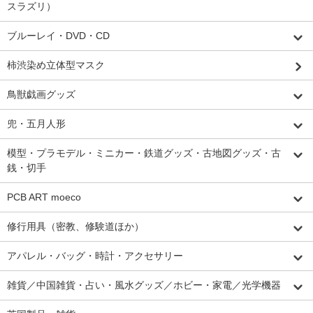
スラズリ）
ブルーレイ・DVD・CD
柿渋染め立体型マスク
鳥獣戯画グッズ
兜・五月人形
模型・プラモデル・ミニカー・鉄道グッズ・古地図グッズ・古
銭・切手
PCB ART moeco
修行用具（密教、修験道ほか）
アパレル・バッグ・時計・アクセサリー
雑貨／中国雑貨・占い・風水グッズ／ホビー・家電／光学機器