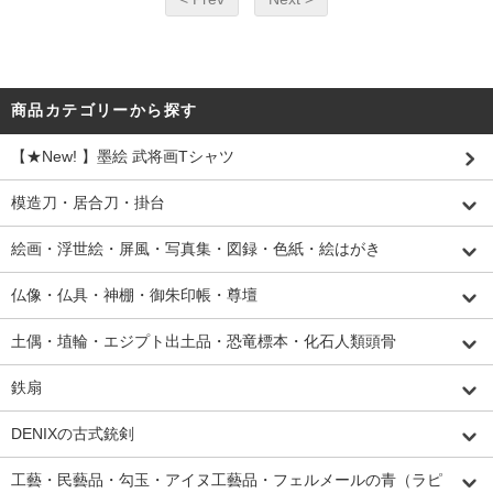
商品カテゴリーから探す
【★New! 】墨絵 武将画Tシャツ
模造刀・居合刀・掛台
絵画・浮世絵・屏風・写真集・図録・色紙・絵はがき
仏像・仏具・神棚・御朱印帳・尊壇
土偶・埴輪・エジプト出土品・恐竜標本・化石人類頭骨
鉄扇
DENIXの古式銃剣
工藝・民藝品・勾玉・アイヌ工藝品・フェルメールの青（ラピ