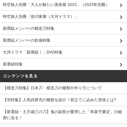
時空旅人別冊「大人が観たい美術展 2023」（2023年別冊）
時空旅人別冊「徳川家康（大河ドラマ）」
新撰組メンバーの模造刀特集
新撰組メンバーの鉄扇特集
大河ドラマ「新撰組！」DVD特集
新選組特集
コンテンツを見る
【模造刀特集】日本刀・模造刀の種類や作り方について
【兜特集】人気武将兜の種類を紹介！前立てに込めた意味とは?
【新選組・土方歳三の刀】鬼の副長が愛用した「和泉守兼定」の秘
密に迫る！