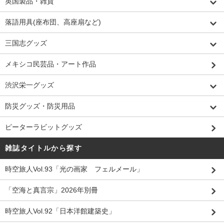
英国製品・雑貨
落語用具(座布団、高座扇など)
三国志グッズ
メキシコ民芸品・アート作品
渋沢栄一グッズ
防災グッズ・防災用品
ピーターラビットグッズ
雑誌タイトルから探す
時空旅人Vol.93「光の画家 フェルメール」
「空海と真言宗」2026年別冊
時空旅人Vol.92「日本洋館建築史」