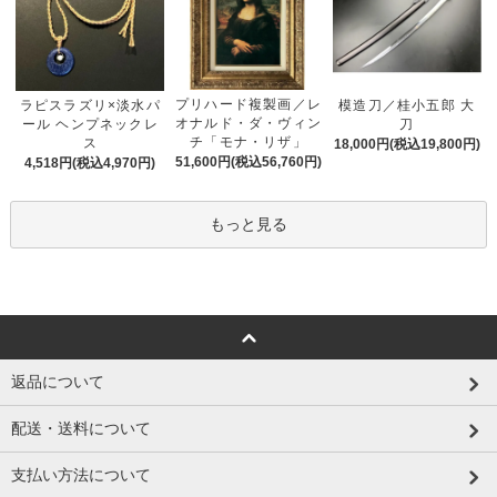
プリハード複製画／レ
ラピスラズリ×淡水パ
模造刀／桂小五郎 大
オナルド・ダ・ヴィン
ール ヘンプネックレ
刀
チ「モナ・リザ」
ス
18,000円(税込19,800円)
51,600円(税込56,760円)
4,518円(税込4,970円)
もっと見る
返品について
配送・送料について
支払い方法について