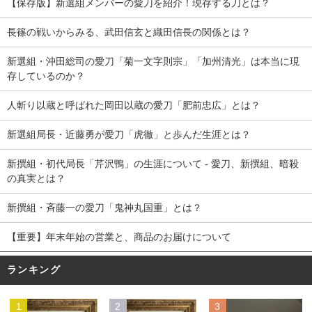
【保存版】新選組メンバーの愛刀を紹介！現存する刀とは？
長篠の戦いからみる、武田信玄と織田信長の関係とは？
新選組・沖田総司の愛刀「菊一文字則宗」「加州清光」は本当に現
存しているのか？
人斬り以蔵と呼ばれた岡田以蔵の愛刀「肥前忠広」とは？
新選組局長・近藤勇が愛刀「虎徹」と歩んだ生涯とは？
新撰組・初代局長「芹沢鴨」の生涯について - 愛刀、新撰組、暗殺
の真実とは？
新撰組・斉藤一の愛刀「鬼神丸国重」とは？
【重要】年末年始の営業と、商品のお届けについて
ランキング
1
2
3