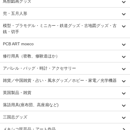
鳥獣戯画グッズ
兜・五月人形
模型・プラモデル・ミニカー・鉄道グッズ・古地図グッズ・古
銭・切手
PCB ART moeco
修行用具（密教、修験道ほか）
アパレル・バッグ・時計・アクセサリー
雑貨／中国雑貨・占い・風水グッズ／ホビー・家電／光学機器
英国製品・雑貨
落語用具(座布団、高座扇など)
三国志グッズ
メキシコ民芸品・アート作品