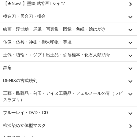
【★New! 】墨絵 武将画Tシャツ
模造刀・居合刀・掛台
絵画・浮世絵・屏風・写真集・図録・色紙・絵はがき
仏像・仏具・神棚・御朱印帳・尊壇
土偶・埴輪・エジプト出土品・恐竜標本・化石人類頭骨
鉄扇
DENIXの古式銃剣
工藝・民藝品・勾玉・アイヌ工藝品・フェルメールの青（ラピ
スラズリ）
ブルーレイ・DVD・CD
柿渋染め立体型マスク