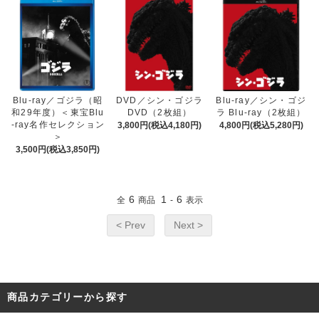
DVD／シン・ゴジラ
Blu-ray／シン・ゴジ
Blu-ray／ゴジラ（昭
DVD（2枚組）
ラ Blu-ray（2枚組）
和29年度）＜東宝Blu
-ray名作セレクション
3,800円(税込4,180円)
4,800円(税込5,280円)
＞
3,500円(税込3,850円)
6
1
6
全
商品
-
表示
< Prev
Next >
商品カテゴリーから探す