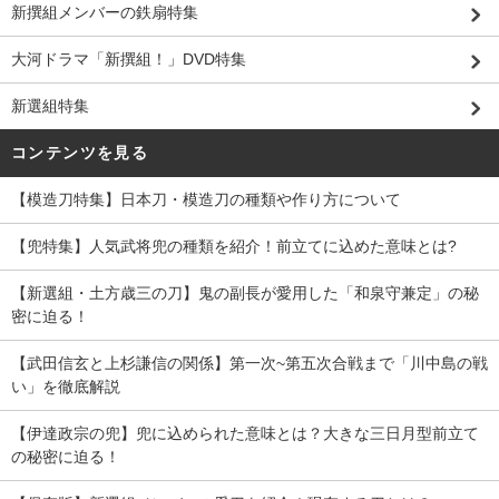
新撰組メンバーの鉄扇特集
大河ドラマ「新撰組！」DVD特集
新選組特集
コンテンツを見る
【模造刀特集】日本刀・模造刀の種類や作り方について
【兜特集】人気武将兜の種類を紹介！前立てに込めた意味とは?
【新選組・土方歳三の刀】鬼の副長が愛用した「和泉守兼定」の秘
密に迫る！
【武田信玄と上杉謙信の関係】第一次~第五次合戦まで「川中島の戦
い」を徹底解説
【伊達政宗の兜】兜に込められた意味とは？大きな三日月型前立て
の秘密に迫る！