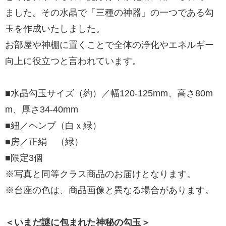
ました。その水晶で「三種の神器」の一つである勾
玉を作成いたしました。
お部屋や神棚に置くことで全体の浄化やエネルギー
向上に役立つと言われています。
■水晶勾玉サイズ（約）／幅120-125mm、高さ80m
m、厚さ34-40mm
■紐／ヘンプ（白ｘ緑）
■房／正絹 （緑）
■限定3個
※写真と同等クラス商品のお届けとなります。
※台座の色は、商品画像と異なる場合があります。
＜いまだ謎に包まれた神秘の勾玉＞