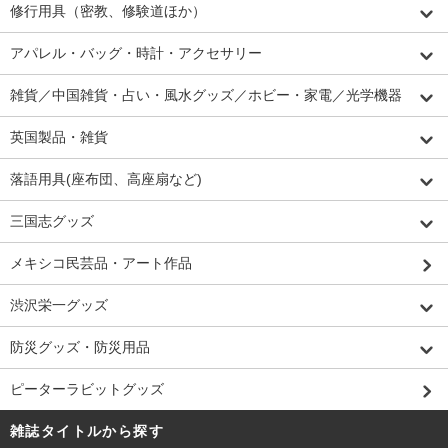
修行用具（密教、修験道ほか）
アパレル・バッグ・時計・アクセサリー
雑貨／中国雑貨・占い・風水グッズ／ホビー・家電／光学機器
英国製品・雑貨
落語用具(座布団、高座扇など)
三国志グッズ
メキシコ民芸品・アート作品
渋沢栄一グッズ
防災グッズ・防災用品
ピーターラビットグッズ
雑誌タイトルから探す