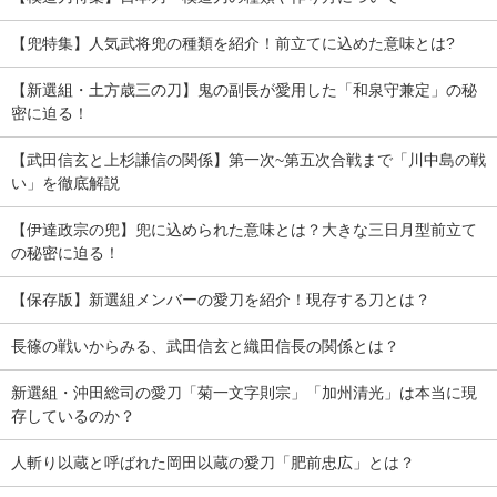
【兜特集】人気武将兜の種類を紹介！前立てに込めた意味とは?
【新選組・土方歳三の刀】鬼の副長が愛用した「和泉守兼定」の秘
密に迫る！
【武田信玄と上杉謙信の関係】第一次~第五次合戦まで「川中島の戦
い」を徹底解説
【伊達政宗の兜】兜に込められた意味とは？大きな三日月型前立て
の秘密に迫る！
【保存版】新選組メンバーの愛刀を紹介！現存する刀とは？
長篠の戦いからみる、武田信玄と織田信長の関係とは？
新選組・沖田総司の愛刀「菊一文字則宗」「加州清光」は本当に現
存しているのか？
人斬り以蔵と呼ばれた岡田以蔵の愛刀「肥前忠広」とは？