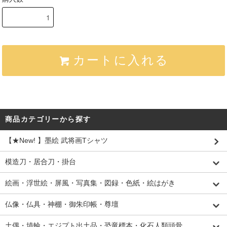
カートに入れる
商品カテゴリーから探す
【★New! 】墨絵 武将画Tシャツ
模造刀・居合刀・掛台
絵画・浮世絵・屏風・写真集・図録・色紙・絵はがき
仏像・仏具・神棚・御朱印帳・尊壇
土偶・埴輪・エジプト出土品・恐竜標本・化石人類頭骨