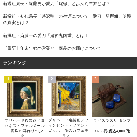
新選組局長・近藤勇が愛刀「虎徹」と歩んだ生涯とは？
新撰組・初代局長「芹沢鴨」の生涯について - 愛刀、新撰組、暗殺
の真実とは？
新撰組・斉藤一の愛刀「鬼神丸国重」とは？
【重要】年末年始の営業と、商品のお届けについて
ランキング
1
2
3
プリハード複製画／フ
プリハード複製画／ヨ
ラピスラズリ タンブ
ィンセント・ファン・
ハネス・フェルメール
ル
ゴッホ「夜のカフェテ
「真珠の耳飾りの少
3,636円(税込4,000円)
ラス」
女」