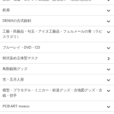
鉄扇
DENIXの古式銃剣
工藝・民藝品・勾玉・アイヌ工藝品・フェルメールの青（ラピ
スラズリ）
ブルーレイ・DVD・CD
柿渋染め立体型マスク
鳥獣戯画グッズ
兜・五月人形
模型・プラモデル・ミニカー・鉄道グッズ・古地図グッズ・古
銭・切手
PCB ART moeco