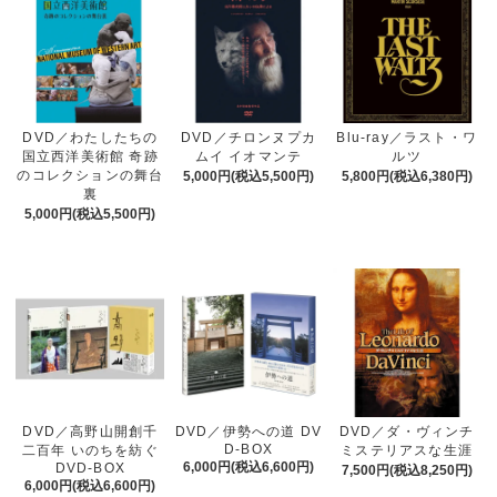
DVD／わたしたちの
DVD／チロンヌプカ
Blu-ray／ラスト・ワ
国立西洋美術館 奇跡
ムイ イオマンテ
ルツ
のコレクションの舞台
5,000円(税込5,500円)
5,800円(税込6,380円)
裏
5,000円(税込5,500円)
DVD／高野山開創千
DVD／伊勢への道 DV
DVD／ダ・ヴィンチ
D-BOX
二百年 いのちを紡ぐ
ミステリアスな生涯
6,000円(税込6,600円)
DVD-BOX
7,500円(税込8,250円)
6,000円(税込6,600円)