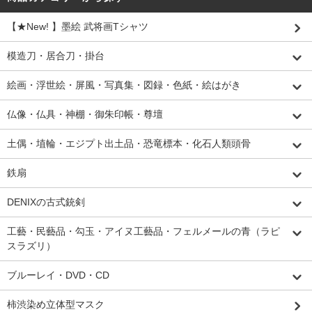
【★New! 】墨絵 武将画Tシャツ
模造刀・居合刀・掛台
絵画・浮世絵・屏風・写真集・図録・色紙・絵はがき
仏像・仏具・神棚・御朱印帳・尊壇
土偶・埴輪・エジプト出土品・恐竜標本・化石人類頭骨
鉄扇
DENIXの古式銃剣
工藝・民藝品・勾玉・アイヌ工藝品・フェルメールの青（ラピ
スラズリ）
ブルーレイ・DVD・CD
柿渋染め立体型マスク