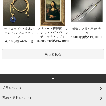
プリハード複製画／レ
ラピスラズリ×淡水パ
模造刀／桂小五郎 大
オナルド・ダ・ヴィン
ール ヘンプネックレ
刀
チ「モナ・リザ」
ス
18,000円(税込19,800円)
51,600円(税込56,760円)
4,518円(税込4,970円)
もっと見る
返品について
配送・送料について