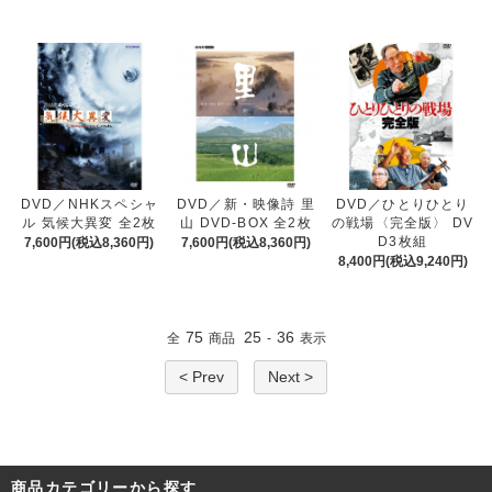
DVD／NHKスペシャ
DVD／新・映像詩 里
DVD／ひとりひとり
ル 気候大異変 全2枚
山 DVD-BOX 全2枚
の戦場〈完全版〉 DV
D3枚組
7,600円(税込8,360円)
7,600円(税込8,360円)
8,400円(税込9,240円)
75
25
36
全
商品
-
表示
< Prev
Next >
商品カテゴリーから探す