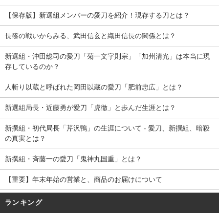
【保存版】新選組メンバーの愛刀を紹介！現存する刀とは？
長篠の戦いからみる、武田信玄と織田信長の関係とは？
新選組・沖田総司の愛刀「菊一文字則宗」「加州清光」は本当に現
存しているのか？
人斬り以蔵と呼ばれた岡田以蔵の愛刀「肥前忠広」とは？
新選組局長・近藤勇が愛刀「虎徹」と歩んだ生涯とは？
新撰組・初代局長「芹沢鴨」の生涯について - 愛刀、新撰組、暗殺
の真実とは？
新撰組・斉藤一の愛刀「鬼神丸国重」とは？
【重要】年末年始の営業と、商品のお届けについて
ランキング