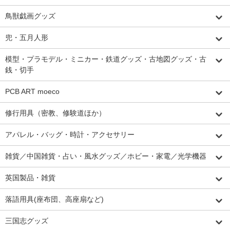
鳥獣戯画グッズ
兜・五月人形
模型・プラモデル・ミニカー・鉄道グッズ・古地図グッズ・古
銭・切手
PCB ART moeco
修行用具（密教、修験道ほか）
アパレル・バッグ・時計・アクセサリー
雑貨／中国雑貨・占い・風水グッズ／ホビー・家電／光学機器
英国製品・雑貨
落語用具(座布団、高座扇など)
三国志グッズ