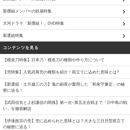
新撰組メンバーの鉄扇特集
大河ドラマ「新撰組！」DVD特集
新選組特集
コンテンツを見る
【模造刀特集】日本刀・模造刀の種類や作り方について
【兜特集】人気武将兜の種類を紹介！前立てに込めた意味とは?
【新選組・土方歳三の刀】鬼の副長が愛用した「和泉守兼定」の秘
密に迫る！
【武田信玄と上杉謙信の関係】第一次~第五次合戦まで「川中島の戦
い」を徹底解説
【伊達政宗の兜】兜に込められた意味とは？大きな三日月型前立て
の秘密に迫る！