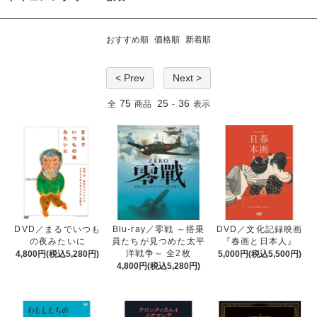
おすすめ順
価格順
新着順
< Prev
Next >
75
25
36
全
商品
-
表示
DVD／まるでいつも
Blu-ray／零戦 ～搭乗
DVD／文化記録映画
の夜みたいに
員たちが見つめた太平
『春画と日本人』
洋戦争～ 全2枚
4,800円(税込5,280円)
5,000円(税込5,500円)
4,800円(税込5,280円)