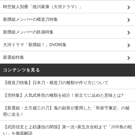
時空旅人別冊「徳川家康（大河ドラマ）」
新撰組メンバーの模造刀特集
新撰組メンバーの鉄扇特集
大河ドラマ「新撰組！」DVD特集
新選組特集
コンテンツを見る
【模造刀特集】日本刀・模造刀の種類や作り方について
【兜特集】人気武将兜の種類を紹介！前立てに込めた意味とは?
【新選組・土方歳三の刀】鬼の副長が愛用した「和泉守兼定」の秘
密に迫る！
【武田信玄と上杉謙信の関係】第一次~第五次合戦まで「川中島の戦
い」を徹底解説