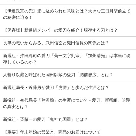
【伊達政宗の兜】兜に込められた意味とは？大きな三日月型前立て
の秘密に迫る！
【保存版】新選組メンバーの愛刀を紹介！現存する刀とは？
長篠の戦いからみる、武田信玄と織田信長の関係とは？
新選組・沖田総司の愛刀「菊一文字則宗」「加州清光」は本当に現
存しているのか？
人斬り以蔵と呼ばれた岡田以蔵の愛刀「肥前忠広」とは？
新選組局長・近藤勇が愛刀「虎徹」と歩んだ生涯とは？
新撰組・初代局長「芹沢鴨」の生涯について - 愛刀、新撰組、暗殺
の真実とは？
新撰組・斉藤一の愛刀「鬼神丸国重」とは？
【重要】年末年始の営業と、商品のお届けについて