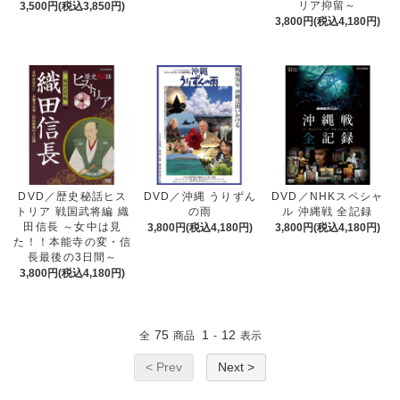
リア抑留～
3,500円(税込3,850円)
3,800円(税込4,180円)
DVD／歴史秘話ヒス
DVD／沖縄 うりずん
DVD／NHKスペシャ
トリア 戦国武将編 織
の雨
ル 沖縄戦 全記録
田信長 ～女中は見
3,800円(税込4,180円)
3,800円(税込4,180円)
た！！本能寺の変・信
長最後の3日間～
3,800円(税込4,180円)
75
1
12
全
商品
-
表示
< Prev
Next >