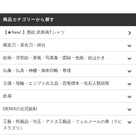
商品カテゴリーから探す
【★New! 】墨絵 武将画Tシャツ
模造刀・居合刀・掛台
絵画・浮世絵・屏風・写真集・図録・色紙・絵はがき
仏像・仏具・神棚・御朱印帳・尊壇
土偶・埴輪・エジプト出土品・恐竜標本・化石人類頭骨
鉄扇
DENIXの古式銃剣
工藝・民藝品・勾玉・アイヌ工藝品・フェルメールの青（ラピ
スラズリ）