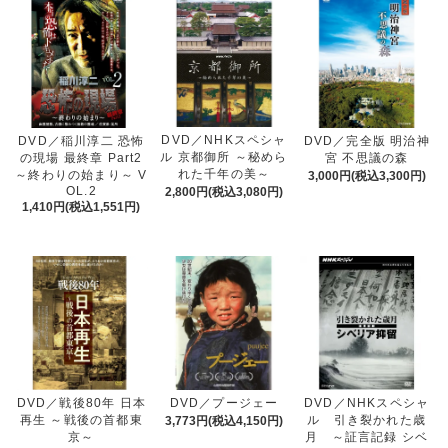
DVD／NHKスペシャ
DVD／稲川淳二 恐怖
DVD／完全版 明治神
ル 京都御所 ～秘めら
の現場 最終章 Part2
宮 不思議の森
れた千年の美～
～終わりの始まり～ V
3,000円(税込3,300円)
OL.2
2,800円(税込3,080円)
1,410円(税込1,551円)
DVD／戦後80年 日本
DVD／プージェー
DVD／NHKスペシャ
再生 ～戦後の首都東
ル 引き裂かれた歳
3,773円(税込4,150円)
京～
月 ～証言記録 シベ