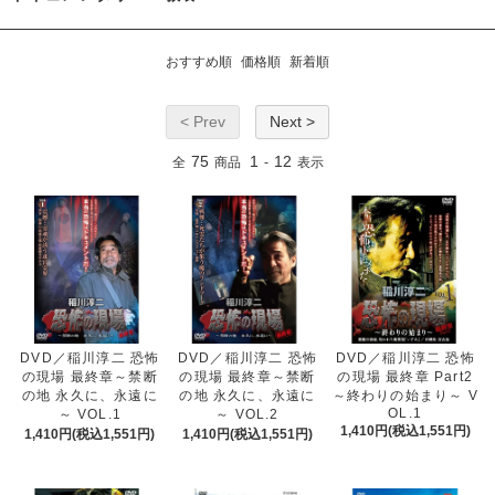
おすすめ順
価格順
新着順
< Prev
Next >
75
1
12
全
商品
-
表示
DVD／稲川淳二 恐怖
DVD／稲川淳二 恐怖
DVD／稲川淳二 恐怖
の現場 最終章～禁断
の現場 最終章～禁断
の現場 最終章 Part2
の地 永久に、永遠に
の地 永久に、永遠に
～終わりの始まり～ V
OL.1
～ VOL.1
～ VOL.2
1,410円(税込1,551円)
1,410円(税込1,551円)
1,410円(税込1,551円)