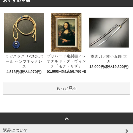
おすすめ商品
プリハード複製画／レ
ラピスラズリ×淡水パ
模造刀／桂小五郎 大
オナルド・ダ・ヴィン
ール ヘンプネックレ
刀
チ「モナ・リザ」
ス
18,000円(税込19,800円)
51,600円(税込56,760円)
4,518円(税込4,970円)
もっと見る
返品について