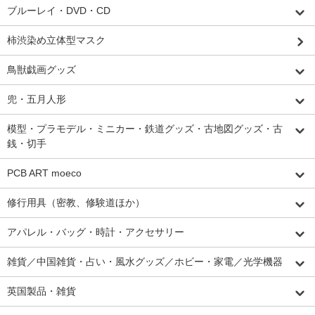
ブルーレイ・DVD・CD
柿渋染め立体型マスク
鳥獣戯画グッズ
兜・五月人形
模型・プラモデル・ミニカー・鉄道グッズ・古地図グッズ・古
銭・切手
PCB ART moeco
修行用具（密教、修験道ほか）
アパレル・バッグ・時計・アクセサリー
雑貨／中国雑貨・占い・風水グッズ／ホビー・家電／光学機器
英国製品・雑貨