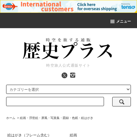
メニュー
時空旅人公式通販サイト
ホーム
>
絵画・浮世絵・屏風・写真集・図録・色紙・絵はがき
絵はがき（フレーム含む）
絵画