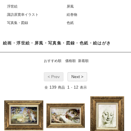
浮世絵
屏風
諏訪原寛幸イラスト
絵巻物
写真集・図録
色紙
絵画・浮世絵・屏風・写真集・図録・色紙・絵はがき
おすすめ順
価格順
新着順
< Prev
Next >
139
1
12
全
商品
-
表示