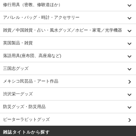
修行用具（密教、修験道ほか）
アパレル・バッグ・時計・アクセサリー
雑貨／中国雑貨・占い・風水グッズ／ホビー・家電／光学機器
英国製品・雑貨
落語用具(座布団、高座扇など)
三国志グッズ
メキシコ民芸品・アート作品
渋沢栄一グッズ
防災グッズ・防災用品
ピーターラビットグッズ
雑誌タイトルから探す