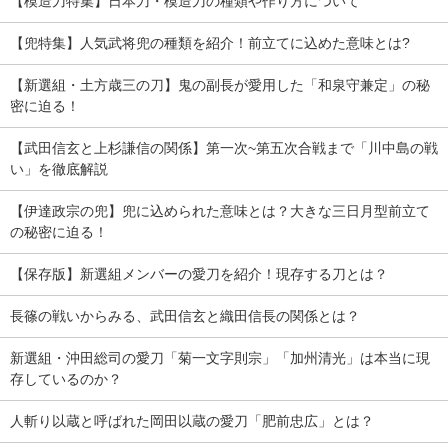
【模造刀特集】日本刀・模造刀の種類や作り方について
【兜特集】人気武将兜の種類を紹介！前立てに込めた意味とは?
【新選組・土方歳三の刀】鬼の副長が愛用した「和泉守兼定」の秘
密に迫る！
【武田信玄と上杉謙信の関係】第一次~第五次合戦まで「川中島の戦
い」を徹底解説
【伊達政宗の兜】兜に込められた意味とは？大きな三日月型前立て
の秘密に迫る！
【保存版】新選組メンバーの愛刀を紹介！現存する刀とは？
長篠の戦いからみる、武田信玄と織田信長の関係とは？
新選組・沖田総司の愛刀「菊一文字則宗」「加州清光」は本当に現
存しているのか？
人斬り以蔵と呼ばれた岡田以蔵の愛刀「肥前忠広」とは？