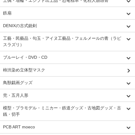
土偶・埴輪・エジプト出土品・恐竜標本・化石人類頭骨
鉄扇
DENIXの古式銃剣
工藝・民藝品・勾玉・アイヌ工藝品・フェルメールの青（ラピ
スラズリ）
ブルーレイ・DVD・CD
柿渋染め立体型マスク
鳥獣戯画グッズ
兜・五月人形
模型・プラモデル・ミニカー・鉄道グッズ・古地図グッズ・古
銭・切手
PCB ART moeco