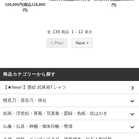
108,000円(税込118,800
円)
円)
139
1
12
全
商品
-
表示
< Prev
Next >
商品カテゴリーから探す
【★New! 】墨絵 武将画Tシャツ
模造刀・居合刀・掛台
絵画・浮世絵・屏風・写真集・図録・色紙・絵はがき
仏像・仏具・神棚・御朱印帳・尊壇