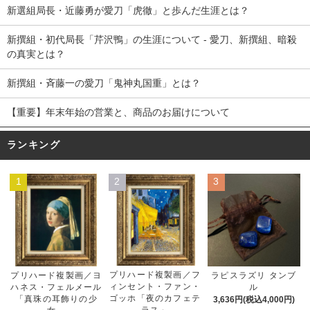
新選組局長・近藤勇が愛刀「虎徹」と歩んだ生涯とは？
新撰組・初代局長「芹沢鴨」の生涯について - 愛刀、新撰組、暗殺
の真実とは？
新撰組・斉藤一の愛刀「鬼神丸国重」とは？
【重要】年末年始の営業と、商品のお届けについて
ランキング
1
2
3
プリハード複製画／フ
プリハード複製画／ヨ
ラピスラズリ タンブ
ィンセント・ファン・
ハネス・フェルメール
ル
ゴッホ「夜のカフェテ
「真珠の耳飾りの少
3,636円(税込4,000円)
ラス」