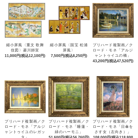
縮小屏風〈重文 歌舞
縮小屏風〈国宝 松浦
プリハード複製画／ク
伎図〉菱川師宣
屏風〉
ロード・モネ「アルジ
ャントゥイユの橋」
11,000円(税込12,100円)
7,500円(税込8,250円)
43,200円(税込47,520円)
プリハード複製画／ク
プリハード複製画／ク
プリハード複製画／ク
ロード・モネ「日傘を
ロード・モネ「アルジ
ロード・モネ「睡蓮・
さす女（左向き）」
ャントゥイユのレガッ
緑のハーモニ」
タ」
108,000円(税込118,800
51,600円(税込56,760円)