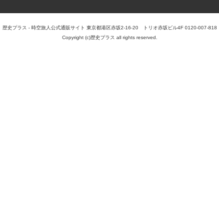
歴史プラス - 時空旅人公式通販サイト 東京都港区赤坂2-16-20 トリオ赤坂ビル4F 0120-007-818
Copyright (c)歴史プラス all rights reserved.