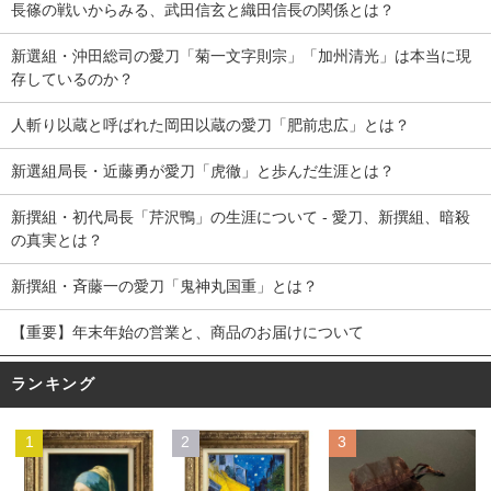
長篠の戦いからみる、武田信玄と織田信長の関係とは？
新選組・沖田総司の愛刀「菊一文字則宗」「加州清光」は本当に現
存しているのか？
人斬り以蔵と呼ばれた岡田以蔵の愛刀「肥前忠広」とは？
新選組局長・近藤勇が愛刀「虎徹」と歩んだ生涯とは？
新撰組・初代局長「芹沢鴨」の生涯について - 愛刀、新撰組、暗殺
の真実とは？
新撰組・斉藤一の愛刀「鬼神丸国重」とは？
【重要】年末年始の営業と、商品のお届けについて
ランキング
1
2
3