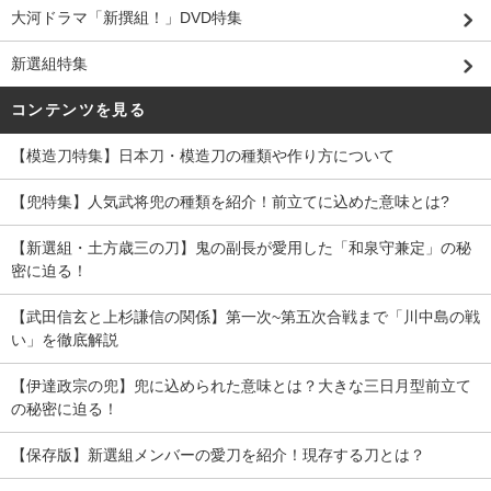
大河ドラマ「新撰組！」DVD特集
新選組特集
コンテンツを見る
【模造刀特集】日本刀・模造刀の種類や作り方について
【兜特集】人気武将兜の種類を紹介！前立てに込めた意味とは?
【新選組・土方歳三の刀】鬼の副長が愛用した「和泉守兼定」の秘
密に迫る！
【武田信玄と上杉謙信の関係】第一次~第五次合戦まで「川中島の戦
い」を徹底解説
【伊達政宗の兜】兜に込められた意味とは？大きな三日月型前立て
の秘密に迫る！
【保存版】新選組メンバーの愛刀を紹介！現存する刀とは？