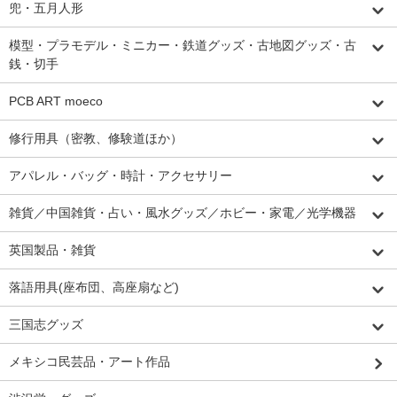
兜・五月人形
模型・プラモデル・ミニカー・鉄道グッズ・古地図グッズ・古
銭・切手
PCB ART moeco
修行用具（密教、修験道ほか）
アパレル・バッグ・時計・アクセサリー
雑貨／中国雑貨・占い・風水グッズ／ホビー・家電／光学機器
英国製品・雑貨
落語用具(座布団、高座扇など)
三国志グッズ
メキシコ民芸品・アート作品