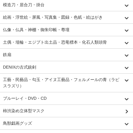
模造刀・居合刀・掛台
絵画・浮世絵・屏風・写真集・図録・色紙・絵はがき
仏像・仏具・神棚・御朱印帳・尊壇
土偶・埴輪・エジプト出土品・恐竜標本・化石人類頭骨
鉄扇
DENIXの古式銃剣
工藝・民藝品・勾玉・アイヌ工藝品・フェルメールの青（ラピ
スラズリ）
ブルーレイ・DVD・CD
柿渋染め立体型マスク
鳥獣戯画グッズ