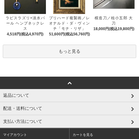
プリハード複製画／レ
ラピスラズリ×淡水パ
模造刀／桂小五郎 大
オナルド・ダ・ヴィン
ール ヘンプネックレ
刀
チ「モナ・リザ」
ス
18,000円(税込19,800円)
51,600円(税込56,760円)
4,518円(税込4,970円)
もっと見る
返品について
配送・送料について
支払い方法について
マイアカウント
カートを見る