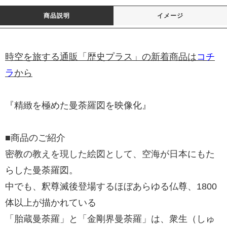
商品説明
イメージ
時空を旅する通販「歴史プラス」の新着商品は
コチ
ラ
から
『精緻を極めた曼荼羅図を映像化』
■商品のご紹介
密教の教えを現した絵図として、空海が日本にもた
らした曼荼羅図。
中でも、釈尊滅後登場するほぼあらゆる仏尊、1800
体以上が描かれている
「胎蔵曼荼羅」と「金剛界曼荼羅」は、衆生（しゅ