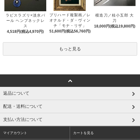
プリハード複製画／レ
ラピスラズリ×淡水パ
模造刀／桂小五郎 大
オナルド・ダ・ヴィン
ール ヘンプネックレ
刀
チ「モナ・リザ」
ス
18,000円(税込19,800円)
51,600円(税込56,760円)
4,518円(税込4,970円)
もっと見る
返品について
配送・送料について
支払い方法について
マイアカウント
カートを見る