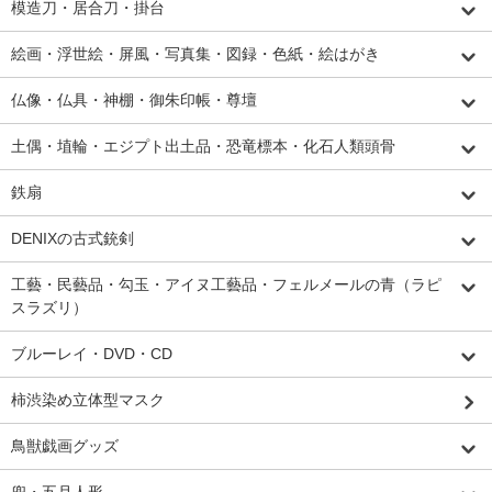
模造刀・居合刀・掛台
絵画・浮世絵・屏風・写真集・図録・色紙・絵はがき
仏像・仏具・神棚・御朱印帳・尊壇
土偶・埴輪・エジプト出土品・恐竜標本・化石人類頭骨
鉄扇
DENIXの古式銃剣
工藝・民藝品・勾玉・アイヌ工藝品・フェルメールの青（ラピ
スラズリ）
ブルーレイ・DVD・CD
柿渋染め立体型マスク
鳥獣戯画グッズ
兜・五月人形