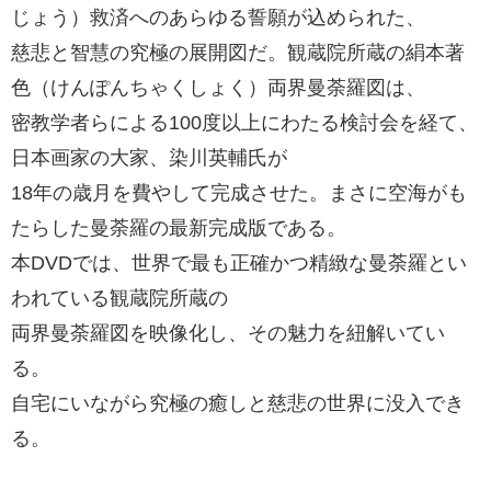
じょう）救済へのあらゆる誓願が込められた、
慈悲と智慧の究極の展開図だ。観蔵院所蔵の絹本著
色（けんぽんちゃくしょく）両界曼荼羅図は、
密教学者らによる100度以上にわたる検討会を経て、
日本画家の大家、染川英輔氏が
18年の歳月を費やして完成させた。まさに空海がも
たらした曼荼羅の最新完成版である。
本DVDでは、世界で最も正確かつ精緻な曼荼羅とい
われている観蔵院所蔵の
両界曼荼羅図を映像化し、その魅力を紐解いてい
る。
自宅にいながら究極の癒しと慈悲の世界に没入でき
る。