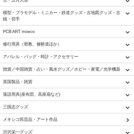
模型・プラモデル・ミニカー・鉄道グッズ・古地図グッズ・古
銭・切手
PCB ART moeco
修行用具（密教、修験道ほか）
アパレル・バッグ・時計・アクセサリー
雑貨／中国雑貨・占い・風水グッズ／ホビー・家電／光学機器
英国製品・雑貨
落語用具(座布団、高座扇など)
三国志グッズ
メキシコ民芸品・アート作品
渋沢栄一グッズ