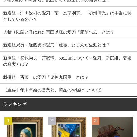
新選組・沖田総司の愛刀「菊一文字則宗」「加州清光」は本当に現
存しているのか？
人斬り以蔵と呼ばれた岡田以蔵の愛刀「肥前忠広」とは？
新選組局長・近藤勇が愛刀「虎徹」と歩んだ生涯とは？
新撰組・初代局長「芹沢鴨」の生涯について - 愛刀、新撰組、暗殺
の真実とは？
新撰組・斉藤一の愛刀「鬼神丸国重」とは？
【重要】年末年始の営業と、商品のお届けについて
ランキング
1
2
3