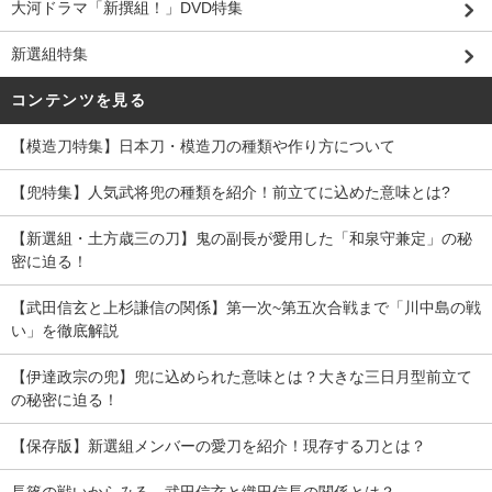
大河ドラマ「新撰組！」DVD特集
新選組特集
コンテンツを見る
【模造刀特集】日本刀・模造刀の種類や作り方について
【兜特集】人気武将兜の種類を紹介！前立てに込めた意味とは?
【新選組・土方歳三の刀】鬼の副長が愛用した「和泉守兼定」の秘
密に迫る！
【武田信玄と上杉謙信の関係】第一次~第五次合戦まで「川中島の戦
い」を徹底解説
【伊達政宗の兜】兜に込められた意味とは？大きな三日月型前立て
の秘密に迫る！
【保存版】新選組メンバーの愛刀を紹介！現存する刀とは？
長篠の戦いからみる、武田信玄と織田信長の関係とは？