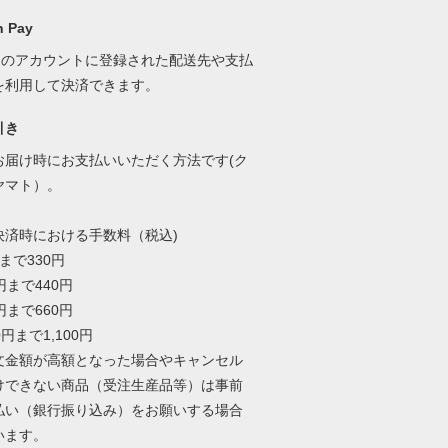
 Pay
onのアカウントに登録された配送先や支払
を利用して決済できます。
引き
お届け時にお支払いいただく方法です(ク
ヤマト）。
決済時における手数料（税込)
円まで330円
9円まで440円
9円まで660円
00円まで1,100円
文金額が高額となった場合やキャンセル
けできない商品（受注生産品等）は事前
払い（銀行振り込み）をお願いする場合
います。