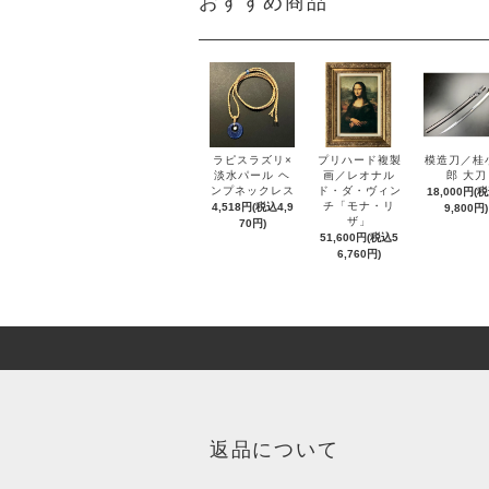
おすすめ商品
ラピスラズリ×
プリハード複製
模造刀／桂
淡水パール ヘ
画／レオナル
郎 大刀
ンプネックレス
ド・ダ・ヴィン
18,000円(
チ「モナ・リ
4,518円(税込4,9
9,800円)
ザ」
70円)
51,600円(税込5
6,760円)
返品について