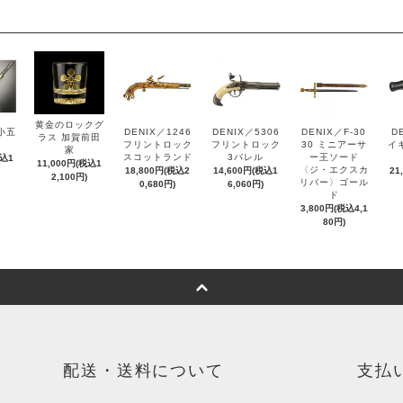
黄金のロックグ
小五
DENIX／1246
DENIX／5306
DENIX／F-30
D
ラス 加賀前田
フリントロック
フリントロック
30 ミニアーサ
イ
家
スコットランド
3バレル
ー王ソード
税込1
11,000円(税込1
〈ジ・エクスカ
18,800円(税込2
14,600円(税込1
21
2,100円)
リバー〉ゴール
0,680円)
6,060円)
ド
3,800円(税込4,1
80円)
配送・送料について
支払