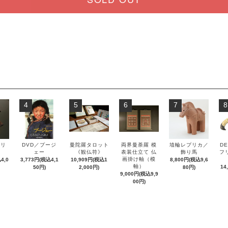
4
5
6
7
8
ズリ
DVD／プージ
曼陀羅タロット
両界曼荼羅 模
埴輪レプリカ／
DE
ル
ェー
《観仏符》
表装仕立て 仏
飾り馬
フ
画掛け軸（模
4,0
3,773円(税込4,1
10,909円(税込1
8,800円(税込9,6
軸）
14
50円)
2,000円)
80円)
9,000円(税込9,9
00円)