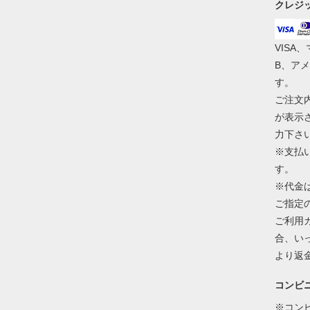
クレジ
VISA
B、ア
す。
ご注文
が表示
力下さ
※支払
す。
※代金
ご指定
ご利用
合、い
より返
コンビ
※コン