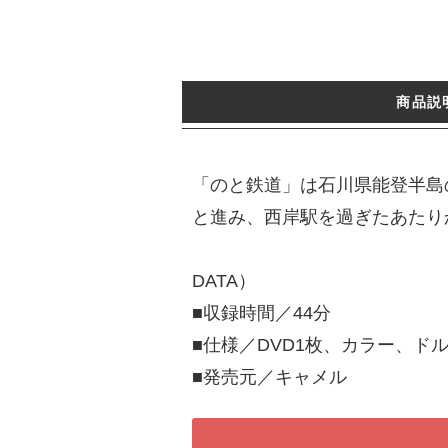
商品説
「のと鉄道」は石川県能登半島
と進み、西岸駅を過ぎたあたり
DATA）
■収録時間／44分
■仕様／DVD1枚、カラー、ド
■発売元／キャメル