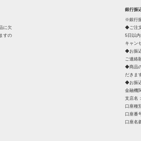
銀行振
※銀行
品に欠
◆ご注
ますの
5日以
キャン
◆お振
ご連絡
◆商品
だきま
◆お振
金融機
支店名
口座種
口座番号
口座名