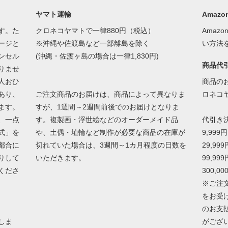
ヤマト運輸
Amazon
す。た
クロネコヤマトで一律880円（税込）
Amaz
ージと
※沖縄や佐渡島など一部離島を除く
い方法
ンセル
(沖縄・佐渡ヶ島の場合は一律1,830円)
商品代
りませ
人おひ
商品の
あり、
ご注文商品のお届けは、商品によって異なりま
ロネコ
ます。
すが、1週間～2週間前後でのお届けとなりま
、一点
す。複製画・浮世絵などのオーダーメイド品
代引き
式」を
や、土偶・埴輪など制作が必要な商品の在庫が
9,999
都合に
切れていた場合は、3週間～1カ月程度の日数を
29,99
りして
いただきます。
99,99
くださ
300,0
※ご注
をお受
のお支
しま
がござ