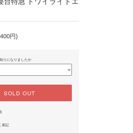
寝台特急 トワイライトエ
400円)
知りになりましたか
SOLD OUT
細
く表記