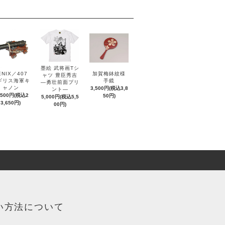
墨絵 武将画Tシ
ENIX／407
加賀梅鉢紋様
ャツ 豊臣秀吉
ギリス海軍キ
手鏡
―勇壮前面プリ
ャノン
3,500円(税込3,8
ント―
,500円(税込2
50円)
5,000円(税込5,5
3,650円)
00円)
い方法について