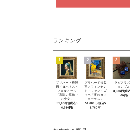
ランキング
1
2
3
プリハード複製
プリハード複製
ラピスラ
画／ヨハネス・
画／フィンセン
タンブ
フェルメール
ト・ファン・ゴ
3,636円(税込
「真珠の耳飾り
ッホ「夜のカフ
00円)
の少女」
ェテラス」
51,600円(税込5
51,600円(税込5
6,760円)
6,760円)