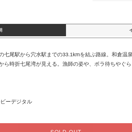
明
の七尾駅から穴水駅までの33.1kmを結ぶ路線。和倉温
から時折七尾湾が見える。漁師の姿や、ボラ待ちやぐら
ルビーデジタル
SOLD OUT