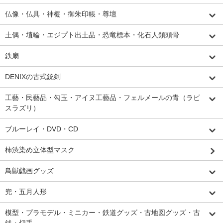
仏像・仏具・神棚・御朱印帳・尊壇
土偶・埴輪・エジプト出土品・恐竜標本・化石人類頭骨
鉄扇
DENIXの古式銃剣
工藝・民藝品・勾玉・アイヌ工藝品・フェルメールの青（ラピ
スラズリ）
ブルーレイ・DVD・CD
柿渋染め立体型マスク
鳥獣戯画グッズ
兜・五月人形
模型・プラモデル・ミニカー・鉄道グッズ・古地図グッズ・古
銭・切手