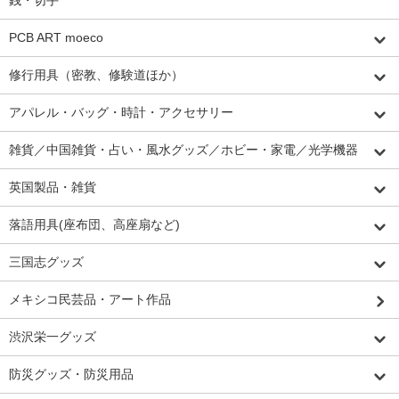
PCB ART moeco
修行用具（密教、修験道ほか）
アパレル・バッグ・時計・アクセサリー
雑貨／中国雑貨・占い・風水グッズ／ホビー・家電／光学機器
英国製品・雑貨
落語用具(座布団、高座扇など)
三国志グッズ
メキシコ民芸品・アート作品
渋沢栄一グッズ
防災グッズ・防災用品