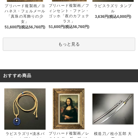
プリハード複製画／フ
プリハード複製画／ヨ
ラピスラズリ タンブ
ィンセント・ファン・
ハネス・フェルメール
ル
ゴッホ「夜のカフェテ
「真珠の耳飾りの少
3,636円(税込4,000円)
ラス」
女」
51,600円(税込56,760円)
51,600円(税込56,760円)
もっと見る
おすすめ商品
プリハード複製画／レ
ラピスラズリ×淡水パ
模造刀／桂小五郎 大