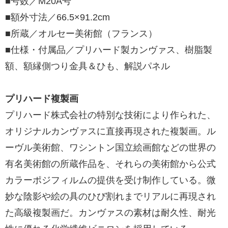
■号数／M20A号
■額外寸法／66.5×91.2cm
■所蔵／オルセー美術館（フランス）
■仕様・付属品／プリハード製カンヴァス、樹脂製
額、額縁側つり金具＆ひも、解説パネル
プリハード複製画
プリハード株式会社の特別な技術により作られた、
オリジナルカンヴァスに直接再現された複製画。ル
ーヴル美術館、ワシントン国立絵画館などの世界の
有名美術館の所蔵作品を、それらの美術館から公式
カラーポジフィルムの提供を受け制作している。微
妙な陰影や絵の具のひび割れまでリアルに再現され
た高級複製画だ。カンヴァスの素材は耐久性、耐光