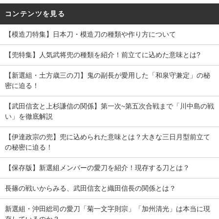
コンテンツを見る
【模造刀特集】日本刀・模造刀の種類や作り方について
【兜特集】人気武将兜の種類を紹介！前立てに込めた意味とは?
【新選組・土方歳三の刀】鬼の副長が愛用した「和泉守兼定」の秘
密に迫る！
【武田信玄と上杉謙信の関係】第一次~第五次合戦まで「川中島の戦
い」を徹底解説
【伊達政宗の兜】兜に込められた意味とは？大きな三日月型前立て
の秘密に迫る！
【保存版】新選組メンバーの愛刀を紹介！現存する刀とは？
長篠の戦いからみる、武田信玄と織田信長の関係とは？
新選組・沖田総司の愛刀「菊一文字則宗」「加州清光」は本当に現
存しているのか？