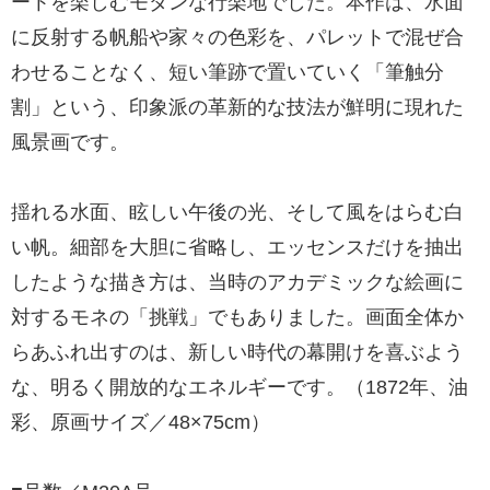
ートを楽しむモダンな行楽地でした。本作は、水面
に反射する帆船や家々の色彩を、パレットで混ぜ合
わせることなく、短い筆跡で置いていく「筆触分
割」という、印象派の革新的な技法が鮮明に現れた
風景画です。
揺れる水面、眩しい午後の光、そして風をはらむ白
い帆。細部を大胆に省略し、エッセンスだけを抽出
したような描き方は、当時のアカデミックな絵画に
対するモネの「挑戦」でもありました。画面全体か
らあふれ出すのは、新しい時代の幕開けを喜ぶよう
な、明るく開放的なエネルギーです。（1872年、油
彩、原画サイズ／48×75cm）