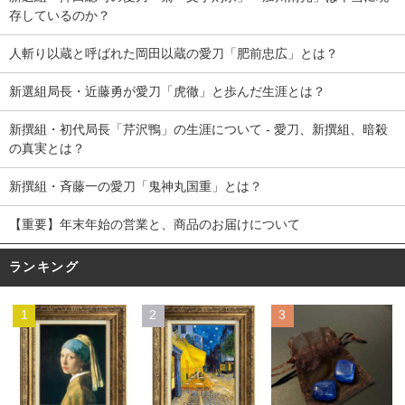
存しているのか？
人斬り以蔵と呼ばれた岡田以蔵の愛刀「肥前忠広」とは？
新選組局長・近藤勇が愛刀「虎徹」と歩んだ生涯とは？
新撰組・初代局長「芹沢鴨」の生涯について - 愛刀、新撰組、暗殺
の真実とは？
新撰組・斉藤一の愛刀「鬼神丸国重」とは？
【重要】年末年始の営業と、商品のお届けについて
ランキング
1
2
3