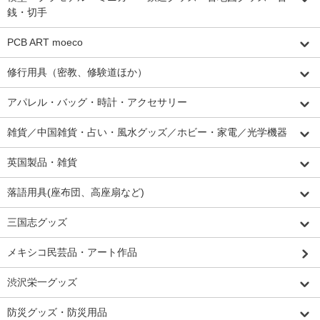
銭・切手
PCB ART moeco
修行用具（密教、修験道ほか）
アパレル・バッグ・時計・アクセサリー
雑貨／中国雑貨・占い・風水グッズ／ホビー・家電／光学機器
英国製品・雑貨
落語用具(座布団、高座扇など)
三国志グッズ
メキシコ民芸品・アート作品
渋沢栄一グッズ
防災グッズ・防災用品