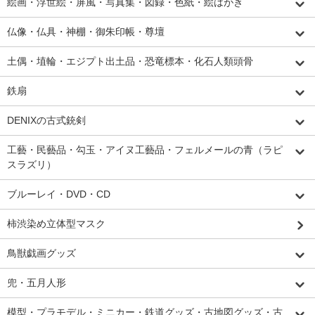
絵画・浮世絵・屏風・写真集・図録・色紙・絵はがき
仏像・仏具・神棚・御朱印帳・尊壇
土偶・埴輪・エジプト出土品・恐竜標本・化石人類頭骨
鉄扇
DENIXの古式銃剣
工藝・民藝品・勾玉・アイヌ工藝品・フェルメールの青（ラピ
スラズリ）
ブルーレイ・DVD・CD
柿渋染め立体型マスク
鳥獣戯画グッズ
兜・五月人形
模型・プラモデル・ミニカー・鉄道グッズ・古地図グッズ・古