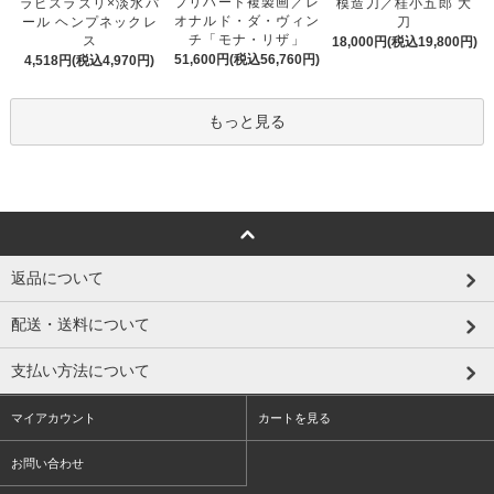
プリハード複製画／レ
ラピスラズリ×淡水パ
模造刀／桂小五郎 大
オナルド・ダ・ヴィン
ール ヘンプネックレ
刀
チ「モナ・リザ」
ス
18,000円(税込19,800円)
51,600円(税込56,760円)
4,518円(税込4,970円)
もっと見る
返品について
配送・送料について
支払い方法について
マイアカウント
カートを見る
お問い合わせ