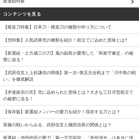
新選組特集
コンテンツを見る
【模造刀特集】日本刀・模造刀の種類や作り方について
【兜特集】人気武将兜の種類を紹介！前立てに込めた意味とは?
【新選組・土方歳三の刀】鬼の副長が愛用した「和泉守兼定」の秘
密に迫る！
【武田信玄と上杉謙信の関係】第一次~第五次合戦まで「川中島の戦
い」を徹底解説
【伊達政宗の兜】兜に込められた意味とは？大きな三日月型前立て
の秘密に迫る！
【保存版】新選組メンバーの愛刀を紹介！現存する刀とは？
長篠の戦いからみる、武田信玄と織田信長の関係とは？
新選組・沖田総司の愛刀「菊一文字則宗」「加州清光」は本当に現