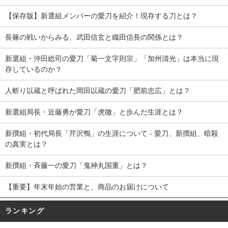
【保存版】新選組メンバーの愛刀を紹介！現存する刀とは？
長篠の戦いからみる、武田信玄と織田信長の関係とは？
新選組・沖田総司の愛刀「菊一文字則宗」「加州清光」は本当に現
存しているのか？
人斬り以蔵と呼ばれた岡田以蔵の愛刀「肥前忠広」とは？
新選組局長・近藤勇が愛刀「虎徹」と歩んだ生涯とは？
新撰組・初代局長「芹沢鴨」の生涯について - 愛刀、新撰組、暗殺
の真実とは？
新撰組・斉藤一の愛刀「鬼神丸国重」とは？
【重要】年末年始の営業と、商品のお届けについて
ランキング