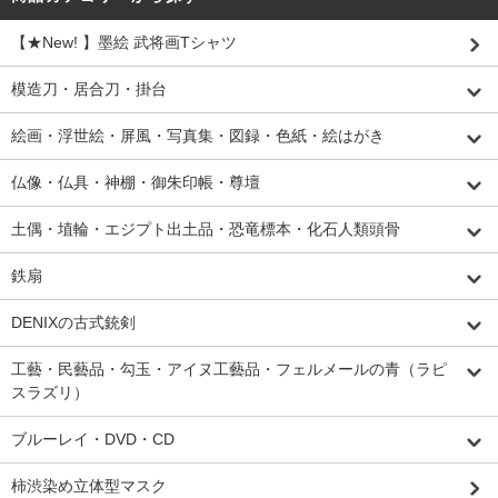
【★New! 】墨絵 武将画Tシャツ
模造刀・居合刀・掛台
絵画・浮世絵・屏風・写真集・図録・色紙・絵はがき
仏像・仏具・神棚・御朱印帳・尊壇
土偶・埴輪・エジプト出土品・恐竜標本・化石人類頭骨
鉄扇
DENIXの古式銃剣
工藝・民藝品・勾玉・アイヌ工藝品・フェルメールの青（ラピ
スラズリ）
ブルーレイ・DVD・CD
柿渋染め立体型マスク