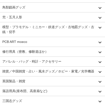
鳥獣戯画グッズ
兜・五月人形
模型・プラモデル・ミニカー・鉄道グッズ・古地図グッズ・古
銭・切手
PCB ART moeco
修行用具（密教、修験道ほか）
アパレル・バッグ・時計・アクセサリー
雑貨／中国雑貨・占い・風水グッズ／ホビー・家電／光学機器
英国製品・雑貨
落語用具(座布団、高座扇など)
三国志グッズ