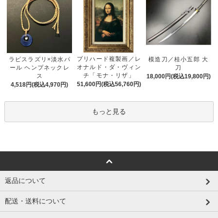
プリハード複製画／レ
ラピスラズリ×淡水パ
模造刀／桂小五郎 大
オナルド・ダ・ヴィン
ール ヘンプネックレ
刀
チ「モナ・リザ」
ス
18,000円(税込19,800円)
51,600円(税込56,760円)
4,518円(税込4,970円)
もっと見る
返品について
配送・送料について