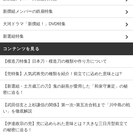
新撰組メンバーの鉄扇特集
大河ドラマ「新撰組！」DVD特集
新選組特集
コンテンツを見る
【模造刀特集】日本刀・模造刀の種類や作り方について
【兜特集】人気武将兜の種類を紹介！前立てに込めた意味とは?
【新選組・土方歳三の刀】鬼の副長が愛用した「和泉守兼定」の秘
密に迫る！
【武田信玄と上杉謙信の関係】第一次~第五次合戦まで「川中島の戦
い」を徹底解説
【伊達政宗の兜】兜に込められた意味とは？大きな三日月型前立て
の秘密に迫る！