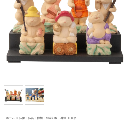
ホーム
>
仏像・仏具・神棚・御朱印帳・尊壇
>
猫仏