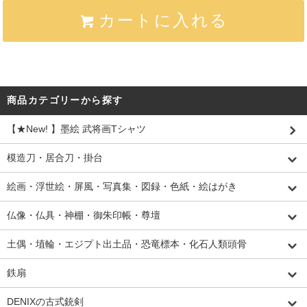
カートに入れる
商品カテゴリーから探す
【★New! 】墨絵 武将画Tシャツ
模造刀・居合刀・掛台
絵画・浮世絵・屏風・写真集・図録・色紙・絵はがき
仏像・仏具・神棚・御朱印帳・尊壇
土偶・埴輪・エジプト出土品・恐竜標本・化石人類頭骨
鉄扇
DENIXの古式銃剣