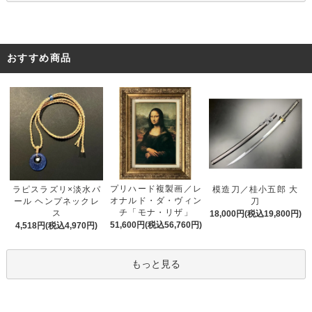
おすすめ商品
プリハード複製画／レ
ラピスラズリ×淡水パ
模造刀／桂小五郎 大
オナルド・ダ・ヴィン
ール ヘンプネックレ
刀
チ「モナ・リザ」
ス
18,000円(税込19,800円)
51,600円(税込56,760円)
4,518円(税込4,970円)
もっと見る