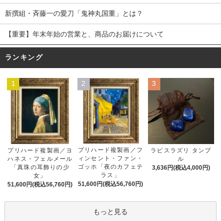
新撰組・斉藤一の愛刀「鬼神丸国重」とは？
【重要】年末年始の営業と、商品のお届けについて
ランキング
1
2
3
プリハード複製画／フ
プリハード複製画／ヨ
ラピスラズリ タンブ
ィンセント・ファン・
ハネス・フェルメール
ル
ゴッホ「夜のカフェテ
「真珠の耳飾りの少
3,636円(税込4,000円)
ラス」
女」
51,600円(税込56,760円)
51,600円(税込56,760円)
もっと見る