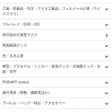
工藝・民藝品・勾玉・アイヌ工藝品・フェルメールの青（ラピ
スラズリ）
ブルーレイ・DVD・CD
柿渋染め立体型マスク
鳥獣戯画グッズ
兜・五月人形
模型・プラモデル・ミニカー・鉄道グッズ・古地図グッズ・古
銭・切手
PCB ART moeco
修行用具（密教、修験道ほか）
アパレル・バッグ・時計・アクセサリー