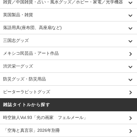
雑貨／中国雑貨・占い・風水グッズ／ホビー・家電／光学機器
英国製品・雑貨
落語用具(座布団、高座扇など)
三国志グッズ
メキシコ民芸品・アート作品
渋沢栄一グッズ
防災グッズ・防災用品
ピーターラビットグッズ
雑誌タイトルから探す
時空旅人Vol.93「光の画家 フェルメール」
「空海と真言宗」2026年別冊