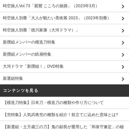
時空旅人Vol.73「親鸞 こころの旅路」（2023年3月）
時空旅人別冊「大人が観たい美術展 2023」（2023年別冊）
時空旅人別冊「徳川家康（大河ドラマ）」
新撰組メンバーの模造刀特集
新撰組メンバーの鉄扇特集
大河ドラマ「新撰組！」DVD特集
新選組特集
コンテンツを見る
【模造刀特集】日本刀・模造刀の種類や作り方について
【兜特集】人気武将兜の種類を紹介！前立てに込めた意味とは?
【新選組・土方歳三の刀】鬼の副長が愛用した「和泉守兼定」の秘