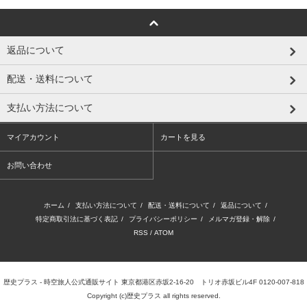
返品について
配送・送料について
支払い方法について
マイアカウント
カートを見る
お問い合わせ
ホーム
/
支払い方法について
/
配送・送料について
/
返品について
/
特定商取引法に基づく表記
/
プライバシーポリシー
/
メルマガ登録・解除
/
RSS
/
ATOM
歴史プラス - 時空旅人公式通販サイト 東京都港区赤坂2-16-20 トリオ赤坂ビル4F 0120-007-818
Copyright (c)歴史プラス all rights reserved.