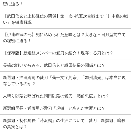
密に迫る！
【武田信玄と上杉謙信の関係】第一次~第五次合戦まで「川中島の戦
い」を徹底解説
【伊達政宗の兜】兜に込められた意味とは？大きな三日月型前立て
の秘密に迫る！
【保存版】新選組メンバーの愛刀を紹介！現存する刀とは？
長篠の戦いからみる、武田信玄と織田信長の関係とは？
新選組・沖田総司の愛刀「菊一文字則宗」「加州清光」は本当に現
存しているのか？
人斬り以蔵と呼ばれた岡田以蔵の愛刀「肥前忠広」とは？
新選組局長・近藤勇が愛刀「虎徹」と歩んだ生涯とは？
新撰組・初代局長「芹沢鴨」の生涯について - 愛刀、新撰組、暗殺
の真実とは？