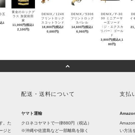
黄金のロックグ
小五
DENIX／1246
DENIX／5306
DENIX／F-30
D
ラス 加賀前田
フリントロック
フリントロック
30 ミニアーサ
イ
家
スコットランド
3バレル
ー王ソード
税込1
11,000円(税込1
〈ジ・エクスカ
18,800円(税込2
14,600円(税込1
21
2,100円)
リバー〉ゴール
0,680円)
6,060円)
ド
3,800円(税込4,1
80円)
配送・送料について
支払
ヤマト運輸
Amazon
す。た
クロネコヤマトで一律880円（税込）
Amaz
ージと
※沖縄や佐渡島など一部離島を除く
い方法