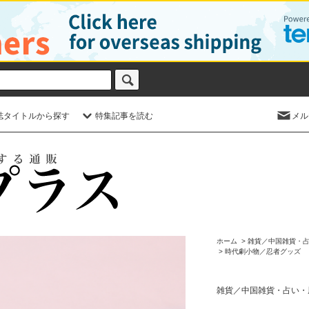
誌タイトルから探す
特集記事を読む
メル
ホーム
>
雑貨／中国雑貨・
>
時代劇小物／忍者グッズ
雑貨／中国雑貨・占い・