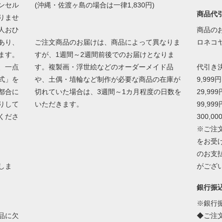
ンセル
(沖縄・佐渡ヶ島の場合は一律1,830円)
商品代
りませ
人おひ
商品の
あり、
ご注文商品のお届けは、商品によって異なりま
ロネコ
ます。
すが、1週間～2週間前後でのお届けとなりま
、一点
す。複製画・浮世絵などのオーダーメイド品
代引き
式」を
や、土偶・埴輪など制作が必要な商品の在庫が
9,999
都合に
切れていた場合は、3週間～1カ月程度の日数を
29,99
りして
いただきます。
99,99
くださ
300,0
※ご注
をお受
のお支
しま
がござ
銀行振
※銀行
品に欠
◆ご注