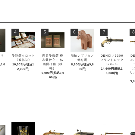
4
5
6
7
8
ズリ
曼陀羅タロット
両界曼荼羅 模
埴輪レプリカ／
DENIX／5306
DE
ル
《観仏符》
表装仕立て 仏
飾り馬
フリントロック
3
画掛け軸（模
3バレル
4,0
10,909円(税込1
8,800円(税込9,6
軸）
〈
14,600円(税込1
2,000円)
80円)
リ
9,000円(税込9,9
6,060円)
00円)
3,