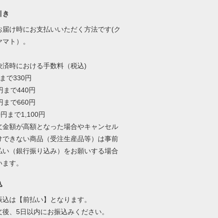
引き
お届け時にお支払いいただく方法です(ク
ヤマト）。
決済時における手数料（税込)
円まで330円
9円まで440円
9円まで660円
00円まで1,100円
文金額が高額となった場合やキャンセル
けできない商品（受注生産品等）は事前
払い（銀行振り込み）をお願いする場合
います。
込
振込は【前払い】となります。
文後、5日以内にお振込みください。