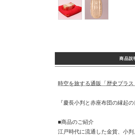
商品説
時空を旅する通販「歴史プラス
『慶長小判と赤座布団の縁起の
■商品のご紹介
江戸時代に流通した金貨、小判。