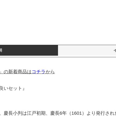
明
」の新着商品は
コチラ
から
良いセット』
慶長小判は江戸初期、慶長6年（1601）より発行され