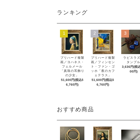
ランキング
1
2
3
プリハード複製
プリハード複製
ラピスラ
画／ヨハネス・
画／フィンセン
タンブ
フェルメール
ト・ファン・ゴ
3,636円(税込
「真珠の耳飾り
ッホ「夜のカフ
00円)
の少女」
ェテラス」
51,600円(税込5
51,600円(税込5
6,760円)
6,760円)
おすすめ商品