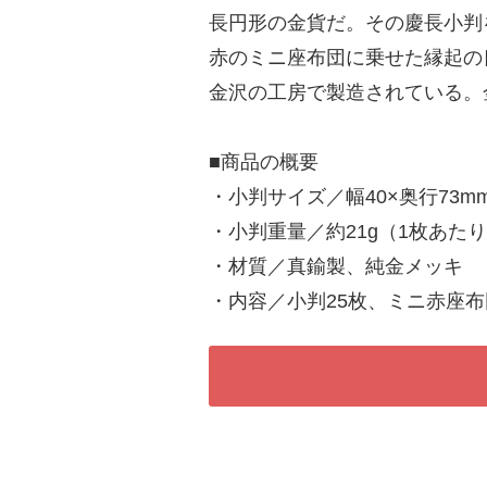
長円形の金貨だ。その慶長小判
赤のミニ座布団に乗せた縁起の
金沢の工房で製造されている。
■商品の概要
・小判サイズ／幅40×奥行73m
・小判重量／約21g（1枚あた
・材質／真鍮製、純金メッキ
・内容／小判25枚、ミニ赤座布