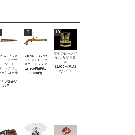
9
10
黄金のロックグ
NIX／F-30
DENIX／1246
ラス 加賀前田
0 ミニアーサ
フリントロック
家
ー王ソード
スコットランド
11,000円(税込1
ジ・エクスカ
18,800円(税込2
2,100円)
バー〉ゴール
0,680円)
ド
800円(税込4,1
80円)