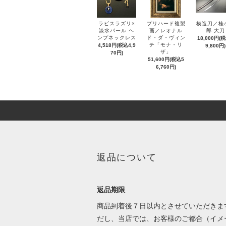
ラピスラズリ×
プリハード複製
模造刀／桂
淡水パール ヘ
画／レオナル
郎 大刀
ンプネックレス
ド・ダ・ヴィン
18,000円(
チ「モナ・リ
4,518円(税込4,9
9,800円)
ザ」
70円)
51,600円(税込5
6,760円)
返品について
返品期限
商品到着後７日以内とさせていただきま
だし、当店では、お客様のご都合（イメ