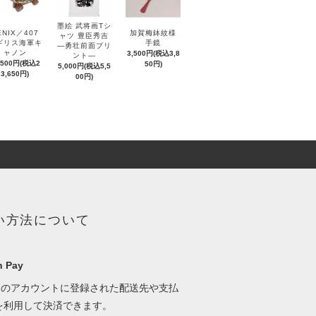
墨絵 武将画Tシ
ENIX／407
加賀梅鉢紋様
ャツ 豊臣秀吉
ギリス海軍キ
手鏡
―勇壮前面プリ
ャノン
3,500円(税込3,8
ント―
,500円(税込2
50円)
5,000円(税込5,5
3,650円)
00円)
い方法について
 Pay
onのアカウントに登録された配送先や支払
を利用して決済できます。