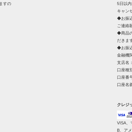
ますの
5日以
キャン
◆お振
ご連絡
◆商品
だきま
◆お振
金融機
支店名
口座種
口座番号
口座名
クレジ
VISA
B、ア