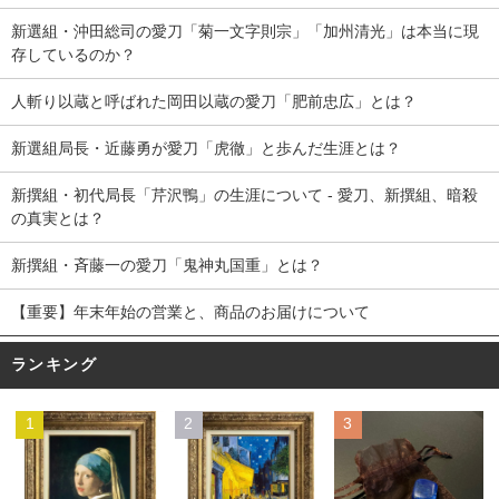
新選組・沖田総司の愛刀「菊一文字則宗」「加州清光」は本当に現
存しているのか？
人斬り以蔵と呼ばれた岡田以蔵の愛刀「肥前忠広」とは？
新選組局長・近藤勇が愛刀「虎徹」と歩んだ生涯とは？
新撰組・初代局長「芹沢鴨」の生涯について - 愛刀、新撰組、暗殺
の真実とは？
新撰組・斉藤一の愛刀「鬼神丸国重」とは？
【重要】年末年始の営業と、商品のお届けについて
ランキング
1
2
3