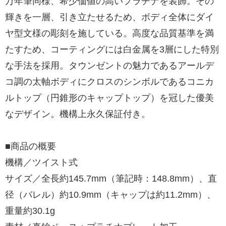
万年筆同様、希少価値の高いプラチナを装飾。その
輝きを一層、引き立たせるため、ボディ全体にダイ
ヤ型文様の彫刻を施している。高度な品質基準を満
たすため、コーティングには白金属を3層にした特別
な手法を採用。タウンゼントの魅力であるアールデ
コ調の太軸ボディにクロスのシンボルであるコニカ
ルトップ（円錐形のキャップトップ）を冠した優美
なデザイン。機構上永久保証付き。
■商品の概要
機構／ツイスト式
サイズ／全長約145.7mm（筆記時：148.8mm）、直
径（バレル）約10.9mm（キャップは約11.2mm）、
重量約30.1g