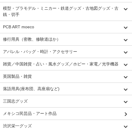
模型・プラモデル・ミニカー・鉄道グッズ・古地図グッズ・古
銭・切手
PCB ART moeco
修行用具（密教、修験道ほか）
アパレル・バッグ・時計・アクセサリー
雑貨／中国雑貨・占い・風水グッズ／ホビー・家電／光学機器
英国製品・雑貨
落語用具(座布団、高座扇など)
三国志グッズ
メキシコ民芸品・アート作品
渋沢栄一グッズ