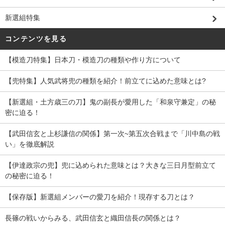
新選組特集
コンテンツを見る
【模造刀特集】日本刀・模造刀の種類や作り方について
【兜特集】人気武将兜の種類を紹介！前立てに込めた意味とは?
【新選組・土方歳三の刀】鬼の副長が愛用した「和泉守兼定」の秘
密に迫る！
【武田信玄と上杉謙信の関係】第一次~第五次合戦まで「川中島の戦
い」を徹底解説
【伊達政宗の兜】兜に込められた意味とは？大きな三日月型前立て
の秘密に迫る！
【保存版】新選組メンバーの愛刀を紹介！現存する刀とは？
長篠の戦いからみる、武田信玄と織田信長の関係とは？