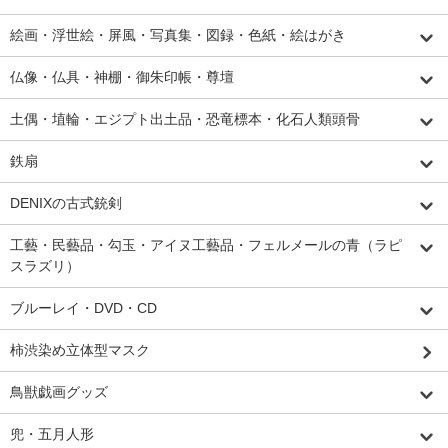
絵画・浮世絵・屏風・写真集・図録・色紙・絵はがき
仏像・仏具・神棚・御朱印帳・尊壇
土偶・埴輪・エジプト出土品・恐竜標本・化石人類頭骨
鉄扇
DENIXの古式銃剣
工藝・民藝品・勾玉・アイヌ工藝品・フェルメールの青（ラピ
スラズリ）
ブルーレイ・DVD・CD
柿渋染め立体型マスク
鳥獣戯画グッズ
兜・五月人形