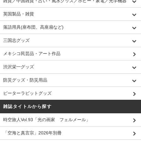
雑貨／中国雑貨・占い・風水グッズ／ホビー・家電／光学機器
英国製品・雑貨
落語用具(座布団、高座扇など)
三国志グッズ
メキシコ民芸品・アート作品
渋沢栄一グッズ
防災グッズ・防災用品
ピーターラビットグッズ
雑誌タイトルから探す
時空旅人Vol.93「光の画家 フェルメール」
「空海と真言宗」2026年別冊