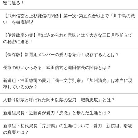
密に迫る！
【武田信玄と上杉謙信の関係】第一次~第五次合戦まで「川中島の戦
い」を徹底解説
【伊達政宗の兜】兜に込められた意味とは？大きな三日月型前立て
の秘密に迫る！
【保存版】新選組メンバーの愛刀を紹介！現存する刀とは？
長篠の戦いからみる、武田信玄と織田信長の関係とは？
新選組・沖田総司の愛刀「菊一文字則宗」「加州清光」は本当に現
存しているのか？
人斬り以蔵と呼ばれた岡田以蔵の愛刀「肥前忠広」とは？
新選組局長・近藤勇が愛刀「虎徹」と歩んだ生涯とは？
新撰組・初代局長「芹沢鴨」の生涯について - 愛刀、新撰組、暗殺
の真実とは？