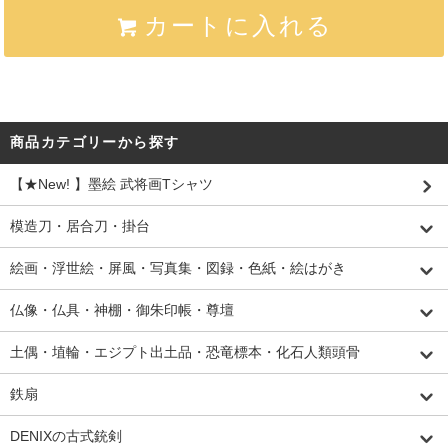
カートに入れる
商品カテゴリーから探す
【★New! 】墨絵 武将画Tシャツ
模造刀・居合刀・掛台
絵画・浮世絵・屏風・写真集・図録・色紙・絵はがき
仏像・仏具・神棚・御朱印帳・尊壇
土偶・埴輪・エジプト出土品・恐竜標本・化石人類頭骨
鉄扇
DENIXの古式銃剣