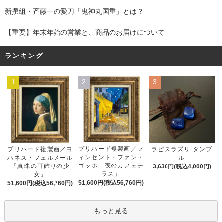
新撰組・斉藤一の愛刀「鬼神丸国重」とは？
【重要】年末年始の営業と、商品のお届けについて
ランキング
1
2
3
プリハード複製画／フ
プリハード複製画／ヨ
ラピスラズリ タンブ
ィンセント・ファン・
ハネス・フェルメール
ル
ゴッホ「夜のカフェテ
「真珠の耳飾りの少
3,636円(税込4,000円)
ラス」
女」
51,600円(税込56,760円)
51,600円(税込56,760円)
もっと見る