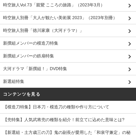
時空旅人Vol.73「親鸞 こころの旅路」（2023年3月）
時空旅人別冊「大人が観たい美術展 2023」（2023年別冊）
時空旅人別冊「徳川家康（大河ドラマ）」
新撰組メンバーの模造刀特集
新撰組メンバーの鉄扇特集
大河ドラマ「新撰組！」DVD特集
新選組特集
コンテンツを見る
【模造刀特集】日本刀・模造刀の種類や作り方について
【兜特集】人気武将兜の種類を紹介！前立てに込めた意味とは?
【新選組・土方歳三の刀】鬼の副長が愛用した「和泉守兼定」の秘