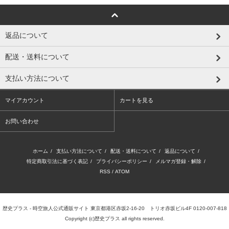
返品について
配送・送料について
支払い方法について
マイアカウント
カートを見る
お問い合わせ
ホーム
/
支払い方法について
/
配送・送料について
/
返品について
/
特定商取引法に基づく表記
/
プライバシーポリシー
/
メルマガ登録・解除
/
RSS
/
ATOM
歴史プラス - 時空旅人公式通販サイト 東京都港区赤坂2-16-20 トリオ赤坂ビル4F 0120-007-818
Copyright (c)歴史プラス all rights reserved.