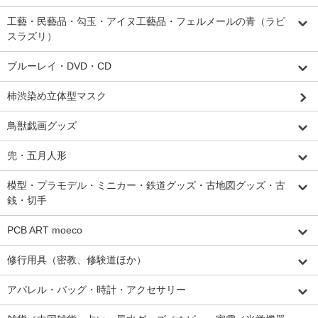
工藝・民藝品・勾玉・アイヌ工藝品・フェルメールの青（ラピ
スラズリ）
ブルーレイ・DVD・CD
柿渋染め立体型マスク
鳥獣戯画グッズ
兜・五月人形
模型・プラモデル・ミニカー・鉄道グッズ・古地図グッズ・古
銭・切手
PCB ART moeco
修行用具（密教、修験道ほか）
アパレル・バッグ・時計・アクセサリー