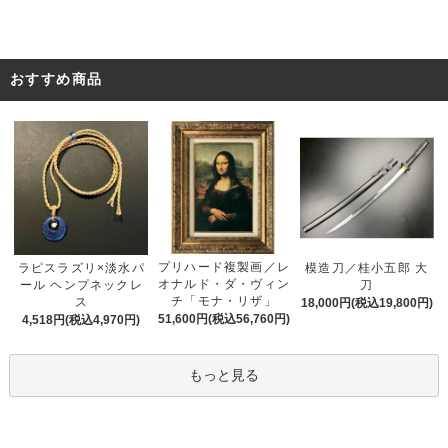
おすすめ商品
プリハード複製画／レ
ラピスラズリ×淡水パ
模造刀／桂小五郎 大
オナルド・ダ・ヴィン
ール ヘンプネックレ
刀
チ「モナ・リザ」
ス
18,000円(税込19,800円)
51,600円(税込56,760円)
4,518円(税込4,970円)
もっと見る