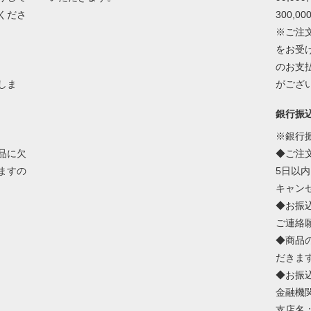
くださ
300,0
※ご注
をお受
のお支
しま
がござ
銀行振
※銀行
品に欠
◆ご注
ますの
5日以
キャン
◆お振
ご連絡
◆商品
だきま
◆お振
金融機
支店名