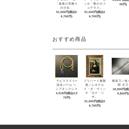
「真珠の耳飾り
ッホ「夜のカフ
00円)
の少女」
ェテラス」
51,600円(税込5
51,600円(税込5
6,760円)
6,760円)
おすすめ商品
ラピスラズリ×
プリハード複製
模造刀／桂
淡水パール ヘ
画／レオナル
郎 大刀
ンプネックレス
ド・ダ・ヴィン
18,000円(
チ「モナ・リ
4,518円(税込4,9
9,800円)
ザ」
70円)
51,600円(税込5
6,760円)