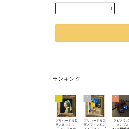
ランキング
1
2
3
プリハード複製
プリハード複製
ラピスラ
画／ヨハネス・
画／フィンセン
タンブ
フェルメール
ト・ファン・ゴ
3,636円(税込