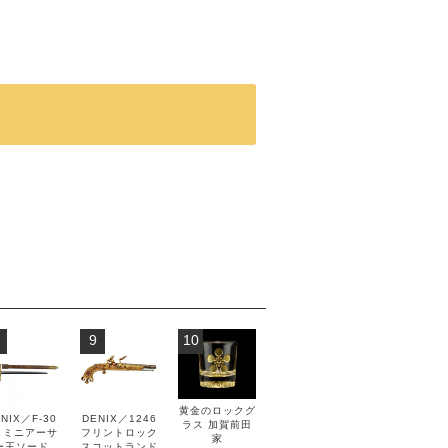
9
10
黄金のロックグ
NIX／F-30
DENIX／1246
ラス 加賀前田
0 ミニアーサ
フリントロック
家
ー王ソード
スコットランド