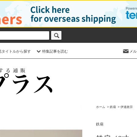
誌タイトルから探す
特集記事を読む
メル
ホーム
>
鉄扇
>
伊達政宗
鉄扇