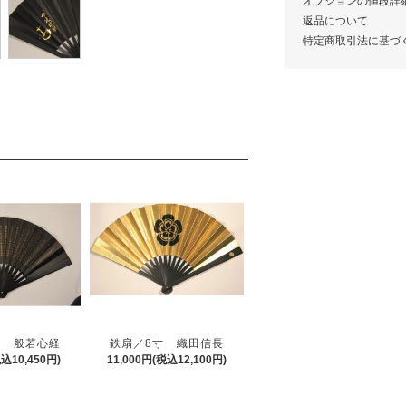
オプションの値段詳
返品について
特定商取引法に基づ
寸 般若心経
鉄扇／8寸 織田信長
税込10,450円)
11,000円(税込12,100円)