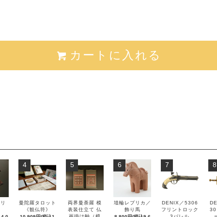
カートに入れる
4
5
6
7
8
ズリ
曼陀羅タロット
両界曼荼羅 模
埴輪レプリカ／
DENIX／5306
DE
ル
《観仏符》
表装仕立て 仏
飾り馬
フリントロック
3
画掛け軸（模
3バレル
4,0
10,909円(税込1
8,800円(税込9,6