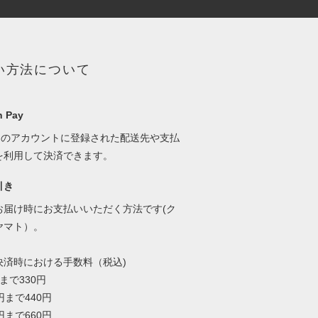
い方法について
 Pay
onのアカウントに登録された配送先や支払
を利用して決済できます。
引き
お届け時にお支払いいただく方法です(ク
ヤマト）。
決済時における手数料（税込)
円まで330円
9円まで440円
9円まで660円