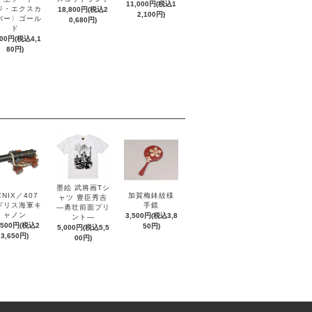
11,000円(税込1
ジ・エクスカ
18,800円(税込2
2,100円)
バー〉ゴール
0,680円)
ド
800円(税込4,1
80円)
墨絵 武将画Tシ
ENIX／407
加賀梅鉢紋様
ャツ 豊臣秀吉
ギリス海軍キ
手鏡
―勇壮前面プリ
ャノン
3,500円(税込3,8
ント―
,500円(税込2
50円)
5,000円(税込5,5
3,650円)
00円)