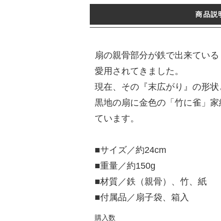
商品説
扇の親骨部分が鉄で出来ている
愛用されてきました。
現在、その『末広がり』の形状
黒地の扇に金色の「竹に雀」家
ています。
■サイズ／約24cm
■重量／約150g
■材質／鉄（親骨）、竹、紙
■付属品／扇子袋、箱入
購入数