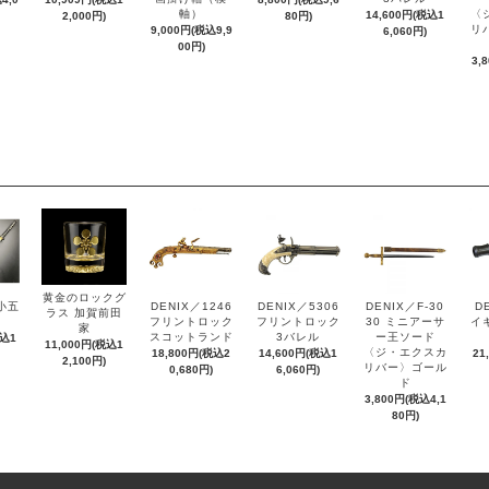
軸）
〈
14,600円(税込1
2,000円)
80円)
リ
9,000円(税込9,9
6,060円)
00円)
3,
黄金のロックグ
小五
DENIX／1246
DENIX／5306
DENIX／F-30
D
ラス 加賀前田
フリントロック
フリントロック
30 ミニアーサ
イ
家
スコットランド
3バレル
ー王ソード
税込1
11,000円(税込1
〈ジ・エクスカ
18,800円(税込2
14,600円(税込1
21
2,100円)
リバー〉ゴール
0,680円)
6,060円)
ド
3,800円(税込4,1
80円)