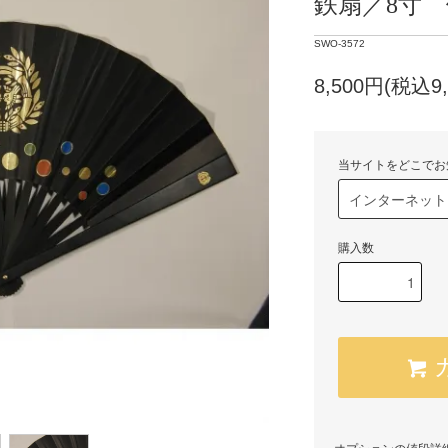
鉄扇／8寸
SWO-3572
8,500円(税込9,
当サイトをどこでお
購入数