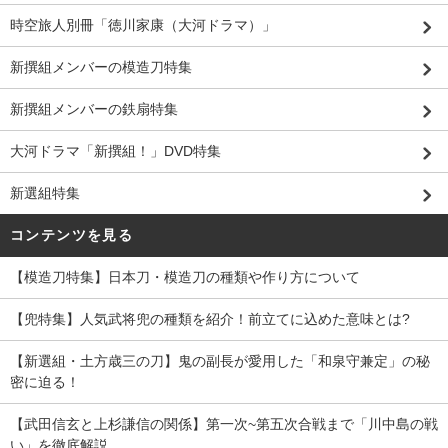
時空旅人別冊「徳川家康（大河ドラマ）」
新撰組メンバーの模造刀特集
新撰組メンバーの鉄扇特集
大河ドラマ「新撰組！」DVD特集
新選組特集
コンテンツを見る
【模造刀特集】日本刀・模造刀の種類や作り方について
【兜特集】人気武将兜の種類を紹介！前立てに込めた意味とは?
【新選組・土方歳三の刀】鬼の副長が愛用した「和泉守兼定」の秘
密に迫る！
【武田信玄と上杉謙信の関係】第一次~第五次合戦まで「川中島の戦
い」を徹底解説