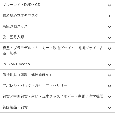
ブルーレイ・DVD・CD
柿渋染め立体型マスク
鳥獣戯画グッズ
兜・五月人形
模型・プラモデル・ミニカー・鉄道グッズ・古地図グッズ・古
銭・切手
PCB ART moeco
修行用具（密教、修験道ほか）
アパレル・バッグ・時計・アクセサリー
雑貨／中国雑貨・占い・風水グッズ／ホビー・家電／光学機器
英国製品・雑貨