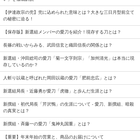
【伊達政宗の兜】兜に込められた意味とは？大きな三日月型前立て
の秘密に迫る！
【保存版】新選組メンバーの愛刀を紹介！現存する刀とは？
長篠の戦いからみる、武田信玄と織田信長の関係とは？
新選組・沖田総司の愛刀「菊一文字則宗」「加州清光」は本当に現
存しているのか？
人斬り以蔵と呼ばれた岡田以蔵の愛刀「肥前忠広」とは？
新選組局長・近藤勇が愛刀「虎徹」と歩んだ生涯とは？
新撰組・初代局長「芹沢鴨」の生涯について - 愛刀、新撰組、暗殺
の真実とは？
新撰組・斉藤一の愛刀「鬼神丸国重」とは？
【重要】年末年始の営業と、商品のお届けについて