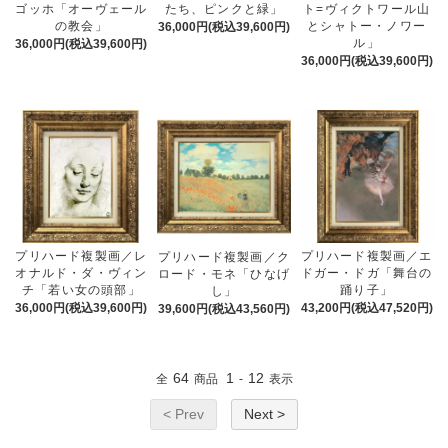
ゴッホ「オーヴェール
たち、ピンクと緑」
ト=ヴィクトワール山
の教会」
とシャトー・ノワー
36,000円(税込39,600円)
ル」
36,000円(税込39,600円)
36,000円(税込39,600円)
プリハード複製画／レ
プリハード複製画／エ
プリハード複製画／ク
オナルド・ダ・ヴィン
ドガー・ドガ「舞台の
ロード・モネ「ひなげ
チ「若い女の頭部」
踊り子」
し」
36,000円(税込39,600円)
43,200円(税込47,520円)
39,600円(税込43,560円)
64
1
12
全
商品
-
表示
< Prev
Next >