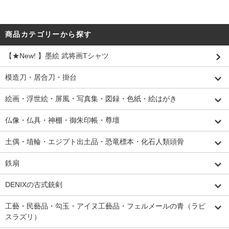
商品カテゴリーから探す
【★New! 】墨絵 武将画Tシャツ
模造刀・居合刀・掛台
絵画・浮世絵・屏風・写真集・図録・色紙・絵はがき
仏像・仏具・神棚・御朱印帳・尊壇
土偶・埴輪・エジプト出土品・恐竜標本・化石人類頭骨
鉄扇
DENIXの古式銃剣
工藝・民藝品・勾玉・アイヌ工藝品・フェルメールの青（ラピ
スラズリ）