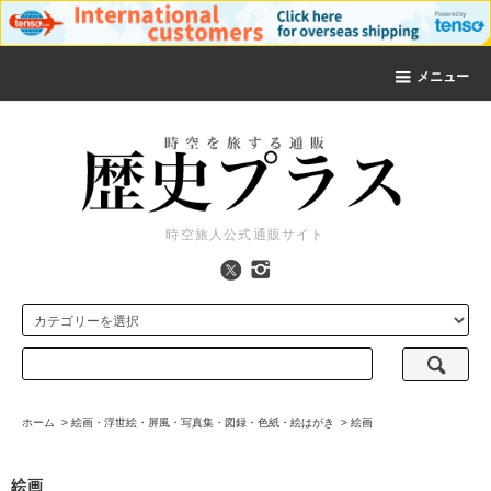
メニュー
時空旅人公式通販サイト
ホーム
>
絵画・浮世絵・屏風・写真集・図録・色紙・絵はがき
>
絵画
絵画