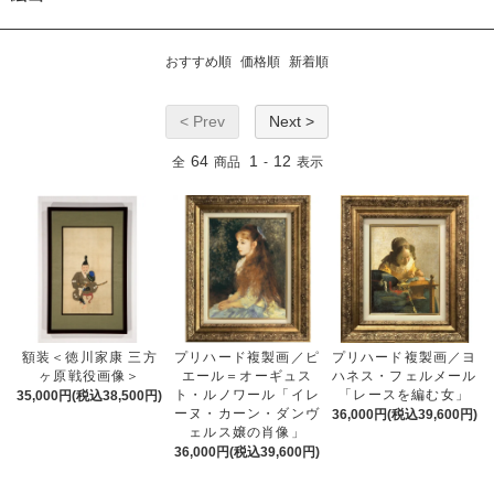
おすすめ順
価格順
新着順
< Prev
Next >
64
1
12
全
商品
-
表示
額装＜徳川家康 三方
プリハード複製画／ピ
プリハード複製画／ヨ
ヶ原戦役画像＞
エール＝オーギュス
ハネス・フェルメール
ト・ルノワール「イレ
「レースを編む女」
35,000円(税込38,500円)
ーヌ・カーン・ダンヴ
36,000円(税込39,600円)
ェルス嬢の肖像」
36,000円(税込39,600円)