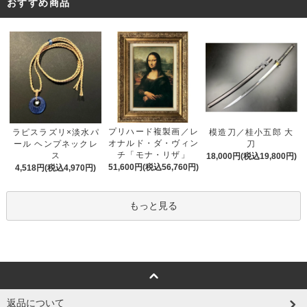
おすすめ商品
プリハード複製画／レ
ラピスラズリ×淡水パ
模造刀／桂小五郎 大
オナルド・ダ・ヴィン
ール ヘンプネックレ
刀
チ「モナ・リザ」
ス
18,000円(税込19,800円)
51,600円(税込56,760円)
4,518円(税込4,970円)
もっと見る
返品について