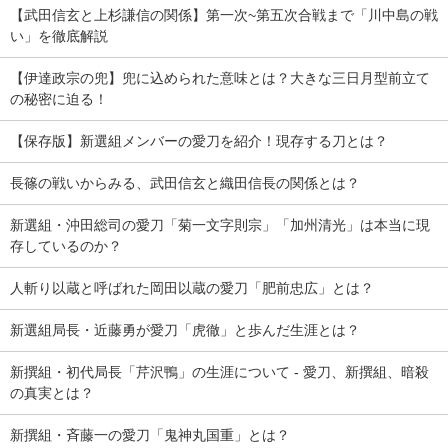
【武田信玄と上杉謙信の関係】第一次~第五次合戦まで「川中島の戦
い」を徹底解説
【伊達政宗の兜】兜に込められた意味とは？大きな三日月型前立て
の秘密に迫る！
【保存版】新選組メンバーの愛刀を紹介！現存する刀とは？
長篠の戦いからみる、武田信玄と織田信長の関係とは？
新選組・沖田総司の愛刀「菊一文字則宗」「加州清光」は本当に現
存しているのか？
人斬り以蔵と呼ばれた岡田以蔵の愛刀「肥前忠広」とは？
新選組局長・近藤勇が愛刀「虎徹」と歩んだ生涯とは？
新撰組・初代局長「芹沢鴨」の生涯について - 愛刀、新撰組、暗殺
の真実とは？
新撰組・斉藤一の愛刀「鬼神丸国重」とは？