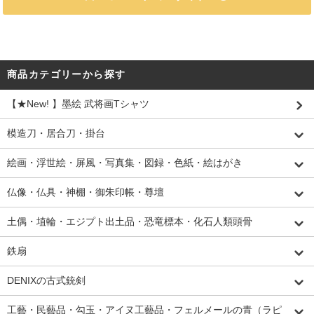
商品カテゴリーから探す
【★New! 】墨絵 武将画Tシャツ
模造刀・居合刀・掛台
絵画・浮世絵・屏風・写真集・図録・色紙・絵はがき
仏像・仏具・神棚・御朱印帳・尊壇
土偶・埴輪・エジプト出土品・恐竜標本・化石人類頭骨
鉄扇
DENIXの古式銃剣
工藝・民藝品・勾玉・アイヌ工藝品・フェルメールの青（ラピ