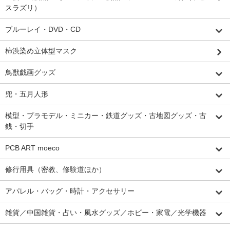
スラズリ）
ブルーレイ・DVD・CD
柿渋染め立体型マスク
鳥獣戯画グッズ
兜・五月人形
模型・プラモデル・ミニカー・鉄道グッズ・古地図グッズ・古
銭・切手
PCB ART moeco
修行用具（密教、修験道ほか）
アパレル・バッグ・時計・アクセサリー
雑貨／中国雑貨・占い・風水グッズ／ホビー・家電／光学機器