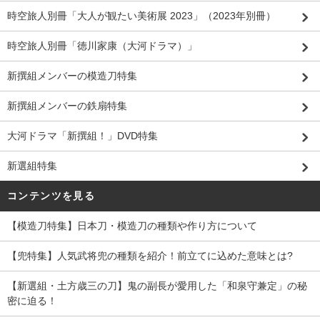
時空旅人別冊「大人が観たい美術展 2023」（2023年別冊）
時空旅人別冊「徳川家康（大河ドラマ）」
新撰組メンバーの模造刀特集
新撰組メンバーの鉄扇特集
大河ドラマ「新撰組！」DVD特集
新選組特集
コンテンツを見る
【模造刀特集】日本刀・模造刀の種類や作り方について
【兜特集】人気武将兜の種類を紹介！前立てに込めた意味とは?
【新選組・土方歳三の刀】鬼の副長が愛用した「和泉守兼定」の秘
密に迫る！