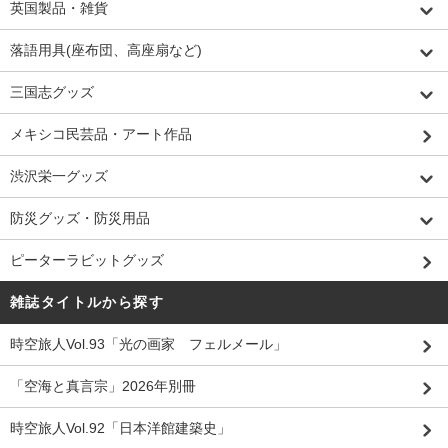
英国製品・雑貨
落語用具(座布団、高座扇など)
三国志グッズ
メキシコ民芸品・アート作品
渋沢栄一グッズ
防災グッズ・防災用品
ピーターラビットグッズ
雑誌タイトルから探す
時空旅人Vol.93「光の画家 フェルメール」
「空海と真言宗」2026年別冊
時空旅人Vol.92「日本洋館建築史」