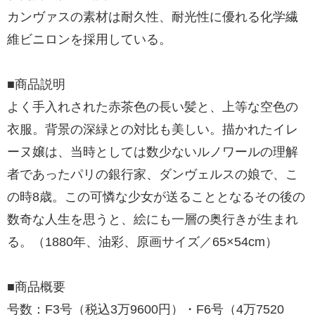
カンヴァスの素材は耐久性、耐光性に優れる化学繊
維ビニロンを採用している。
■商品説明
よく手入れされた赤茶色の長い髪と、上等な空色の
衣服。背景の深緑との対比も美しい。描かれたイレ
ーヌ嬢は、当時としては数少ないルノワールの理解
者であったパリの銀行家、ダンヴェルスの娘で、こ
の時8歳。この可憐な少女が送ることとなるその後の
数奇な人生を思うと、絵にも一層の奥行きが生まれ
る。（1880年、油彩、原画サイズ／65×54cm）
■商品概要
号数：F3号（税込3万9600円）・F6号（4万7520