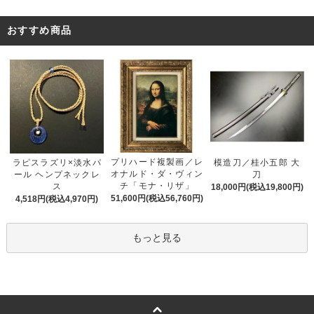
おすすめ商品
プリハード複製画／レ
ラピスラズリ×淡水パ
模造刀／桂小五郎 大
オナルド・ダ・ヴィン
ール ヘンプネックレ
刀
チ「モナ・リザ」
ス
18,000円(税込19,800円)
51,600円(税込56,760円)
4,518円(税込4,970円)
もっと見る