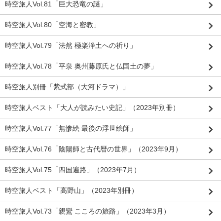
時空旅人Vol.81「巨大恐竜の謎」
時空旅人Vol.80「空海と密教」
時空旅人Vol.79「法然 極楽浄土への祈り」
時空旅人Vol.78「平泉 奥州藤原氏と仏国土の夢」
時空旅人別冊「紫式部（大河ドラマ）」
時空旅人ベスト「大人が読みたい史記」（2023年別冊）
時空旅人Vol.77「無惨絵 最後の浮世絵師」
時空旅人Vol.76「陰陽師と古代暦の世界」（2023年9月）
時空旅人Vol.75「四国遍路」（2023年7月）
時空旅人ベスト「高野山」（2023年別冊）
時空旅人Vol.73「親鸞 こころの旅路」（2023年3月）