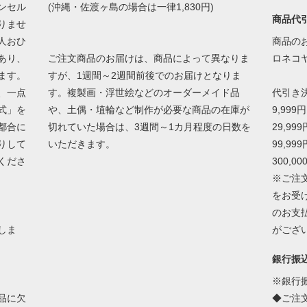
ンセル
(沖縄・佐渡ヶ島の場合は一律1,830円)
商品代
りませ
人おひ
商品の
あり、
ご注文商品のお届けは、商品によって異なりま
ロネコ
ます。
すが、1週間～2週間前後でのお届けとなりま
、一点
す。複製画・浮世絵などのオーダーメイド品
代引き
式」を
や、土偶・埴輪など制作が必要な商品の在庫が
9,999
都合に
切れていた場合は、3週間～1カ月程度の日数を
29,99
りして
いただきます。
99,99
くださ
300,0
※ご注
をお受
のお支
しま
がござ
銀行振
※銀行
品に欠
◆ご注