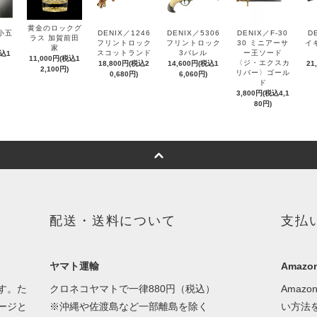
黄金のロックグ
小五
DENIX／1246
DENIX／5306
DENIX／F-30
D
ラス 加賀前田
フリントロック
フリントロック
30 ミニアーサ
イ
家
スコットランド
3バレル
ー王ソード
税込1
11,000円(税込1
〈ジ・エクスカ
18,800円(税込2
14,600円(税込1
21
2,100円)
リバー〉ゴール
0,680円)
6,060円)
ド
3,800円(税込4,1
80円)
配送・送料について
支払
ヤマト運輸
Amazon
す。た
クロネコヤマトで一律880円（税込）
Amaz
ージと
※沖縄や佐渡島など一部離島を除く
い方法