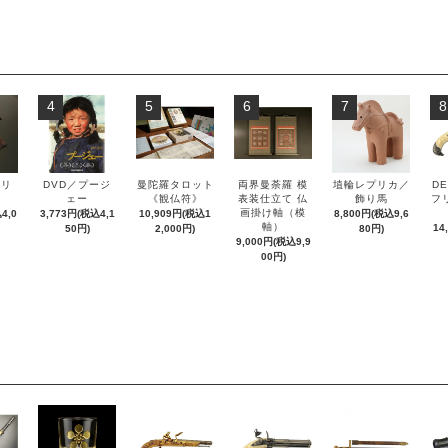
4
5
6
7
8
ズリ
DVD／プージ
曼陀羅タロット
両界曼荼羅 模
埴輪レプリカ／
DE
ル
ェー
《観仏符》
表装仕立て 仏
飾り馬
フ
画掛け軸（模
4,0
3,773円(税込4,1
10,909円(税込1
8,800円(税込9,6
軸）
14
50円)
2,000円)
80円)
9,000円(税込9,9
00円)