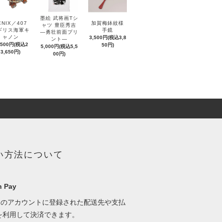
墨絵 武将画Tシ
ENIX／407
加賀梅鉢紋様
ャツ 豊臣秀吉
ギリス海軍キ
手鏡
―勇壮前面プリ
ャノン
3,500円(税込3,8
ント―
,500円(税込2
50円)
5,000円(税込5,5
3,650円)
00円)
い方法について
 Pay
onのアカウントに登録された配送先や支払
を利用して決済できます。