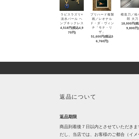
ラピスラズリ×
プリハード複製
模造刀／桂
淡水パール ヘ
画／レオナル
郎 大刀
ンプネックレス
ド・ダ・ヴィン
18,000円(
チ「モナ・リ
4,518円(税込4,9
9,800円)
ザ」
70円)
51,600円(税込5
6,760円)
返品について
返品期限
商品到着後７日以内とさせていただきま
だし、当店では、お客様のご都合（イメ