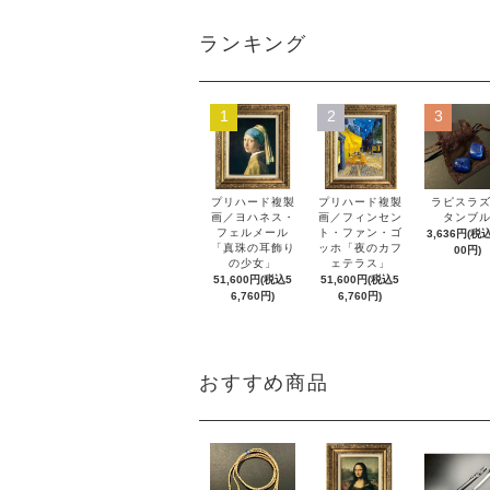
ランキング
1
2
3
プリハード複製
プリハード複製
ラピスラ
画／ヨハネス・
画／フィンセン
タンブ
フェルメール
ト・ファン・ゴ
3,636円(税込
「真珠の耳飾り
ッホ「夜のカフ
00円)
の少女」
ェテラス」
51,600円(税込5
51,600円(税込5
6,760円)
6,760円)
おすすめ商品