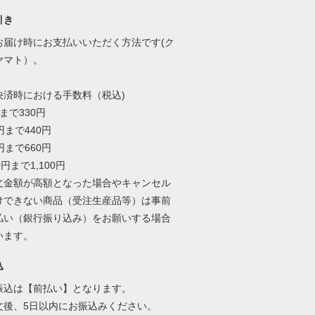
引き
お届け時にお支払いいただく方法です(ク
ヤマト）。
決済時における手数料（税込)
円まで330円
9円まで440円
9円まで660円
00円まで1,100円
文金額が高額となった場合やキャンセル
けできない商品（受注生産品等）は事前
払い（銀行振り込み）をお願いする場合
います。
込
振込は【前払い】となります。
文後、5日以内にお振込みください。