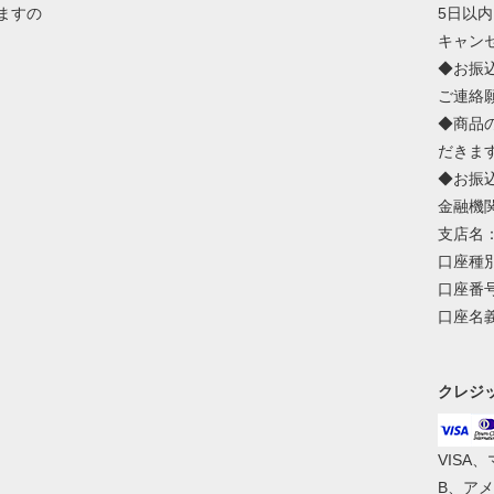
ますの
5日以
キャン
◆お振
ご連絡
◆商品
だきま
◆お振
金融機
支店名
口座種
口座番号
口座名
クレジ
VISA
B、ア