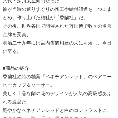
八代・深川栄左衛門だった。
彼が当時の選りすぐりの陶工や絵付師達を一つにま
とめ、作り上げた結社が『香蘭社』だ。
その後、世界各国で開催された万国博で数々の名誉
金牌を受賞。
明治二十九年には宮内省御用達の栄にも浴し、今日
に至る。
■商品の紹介
香蘭社独特の釉薬「ベネチアンレッド」のペアコー
ヒーカップ＆ソーサー。
美しく上品な蘭の花のデザインが人気の高級感あふ
れる逸品だ。
艶やかなベネチアンレッドと白のコントラストに、