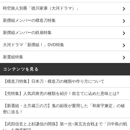
時空旅人別冊「徳川家康（大河ドラマ）」
新撰組メンバーの模造刀特集
新撰組メンバーの鉄扇特集
大河ドラマ「新撰組！」DVD特集
新選組特集
コンテンツを見る
【模造刀特集】日本刀・模造刀の種類や作り方について
【兜特集】人気武将兜の種類を紹介！前立てに込めた意味とは?
【新選組・土方歳三の刀】鬼の副長が愛用した「和泉守兼定」の秘
密に迫る！
【武田信玄と上杉謙信の関係】第一次~第五次合戦まで「川中島の戦
い」を徹底解説