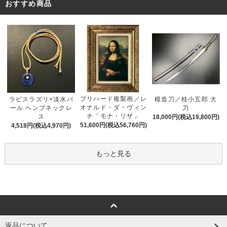
おすすめ商品
プリハード複製画／レ
ラピスラズリ×淡水パ
模造刀／桂小五郎 大
オナルド・ダ・ヴィン
ール ヘンプネックレ
刀
チ「モナ・リザ」
ス
18,000円(税込19,800円)
51,600円(税込56,760円)
4,518円(税込4,970円)
もっと見る
返品について