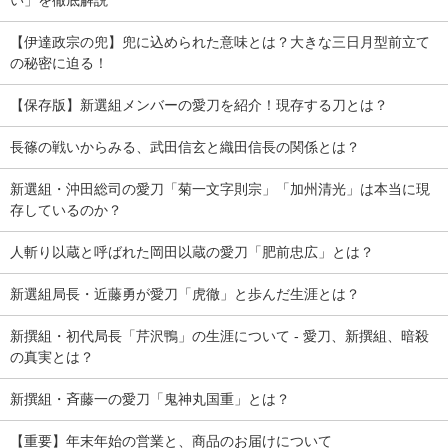
【伊達政宗の兜】兜に込められた意味とは？大きな三日月型前立て
の秘密に迫る！
【保存版】新選組メンバーの愛刀を紹介！現存する刀とは？
長篠の戦いからみる、武田信玄と織田信長の関係とは？
新選組・沖田総司の愛刀「菊一文字則宗」「加州清光」は本当に現
存しているのか？
人斬り以蔵と呼ばれた岡田以蔵の愛刀「肥前忠広」とは？
新選組局長・近藤勇が愛刀「虎徹」と歩んだ生涯とは？
新撰組・初代局長「芹沢鴨」の生涯について - 愛刀、新撰組、暗殺
の真実とは？
新撰組・斉藤一の愛刀「鬼神丸国重」とは？
【重要】年末年始の営業と、商品のお届けについて