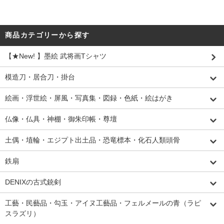
商品カテゴリーから探す
【★New! 】墨絵 武将画Tシャツ
模造刀・居合刀・掛台
絵画・浮世絵・屏風・写真集・図録・色紙・絵はがき
仏像・仏具・神棚・御朱印帳・尊壇
土偶・埴輪・エジプト出土品・恐竜標本・化石人類頭骨
鉄扇
DENIXの古式銃剣
工藝・民藝品・勾玉・アイヌ工藝品・フェルメールの青（ラピ
スラズリ）