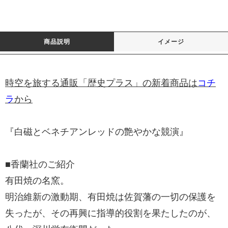
商品説明
イメージ
時空を旅する通販「歴史プラス」の新着商品は
コチ
ラ
から
『白磁とベネチアンレッドの艶やかな競演』
■香蘭社のご紹介
有田焼の名窯。
明治維新の激動期、有田焼は佐賀藩の一切の保護を
失ったが、その再興に指導的役割を果たしたのが、