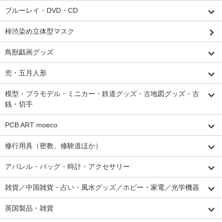
ブルーレイ・DVD・CD
柿渋染め立体型マスク
鳥獣戯画グッズ
兜・五月人形
模型・プラモデル・ミニカー・鉄道グッズ・古地図グッズ・古
銭・切手
PCB ART moeco
修行用具（密教、修験道ほか）
アパレル・バッグ・時計・アクセサリー
雑貨／中国雑貨・占い・風水グッズ／ホビー・家電／光学機器
英国製品・雑貨