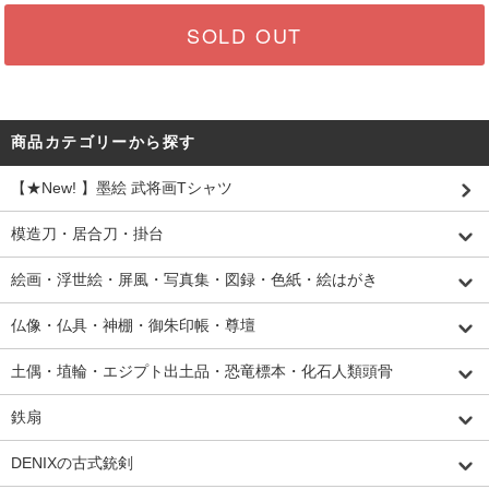
SOLD OUT
商品カテゴリーから探す
【★New! 】墨絵 武将画Tシャツ
模造刀・居合刀・掛台
絵画・浮世絵・屏風・写真集・図録・色紙・絵はがき
仏像・仏具・神棚・御朱印帳・尊壇
土偶・埴輪・エジプト出土品・恐竜標本・化石人類頭骨
鉄扇
DENIXの古式銃剣