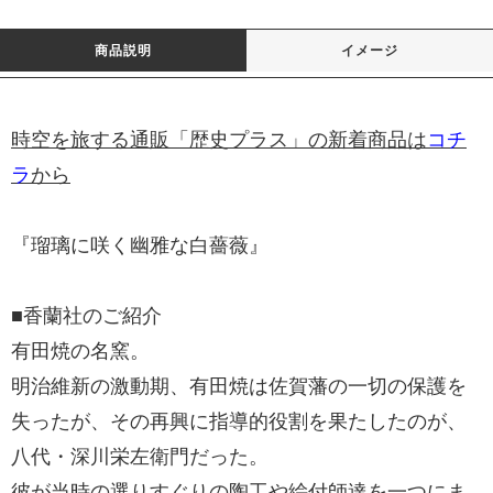
商品説明
イメージ
時空を旅する通販「歴史プラス」の新着商品は
コチ
ラ
から
『瑠璃に咲く幽雅な白薔薇』
■香蘭社のご紹介
有田焼の名窯。
明治維新の激動期、有田焼は佐賀藩の一切の保護を
失ったが、その再興に指導的役割を果たしたのが、
八代・深川栄左衛門だった。
彼が当時の選りすぐりの陶工や絵付師達を一つにま