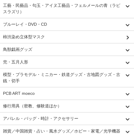
工藝・民藝品・勾玉・アイヌ工藝品・フェルメールの青（ラピ
スラズリ）
ブルーレイ・DVD・CD
柿渋染め立体型マスク
鳥獣戯画グッズ
兜・五月人形
模型・プラモデル・ミニカー・鉄道グッズ・古地図グッズ・古
銭・切手
PCB ART moeco
修行用具（密教、修験道ほか）
アパレル・バッグ・時計・アクセサリー
雑貨／中国雑貨・占い・風水グッズ／ホビー・家電／光学機器