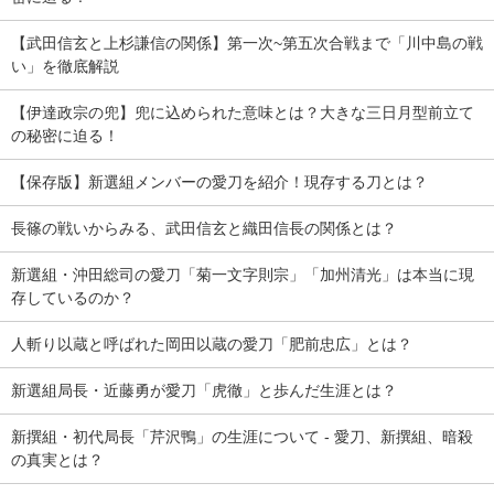
【武田信玄と上杉謙信の関係】第一次~第五次合戦まで「川中島の戦
い」を徹底解説
【伊達政宗の兜】兜に込められた意味とは？大きな三日月型前立て
の秘密に迫る！
【保存版】新選組メンバーの愛刀を紹介！現存する刀とは？
長篠の戦いからみる、武田信玄と織田信長の関係とは？
新選組・沖田総司の愛刀「菊一文字則宗」「加州清光」は本当に現
存しているのか？
人斬り以蔵と呼ばれた岡田以蔵の愛刀「肥前忠広」とは？
新選組局長・近藤勇が愛刀「虎徹」と歩んだ生涯とは？
新撰組・初代局長「芹沢鴨」の生涯について - 愛刀、新撰組、暗殺
の真実とは？