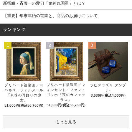
新撰組・斉藤一の愛刀「鬼神丸国重」とは？
【重要】年末年始の営業と、商品のお届けについて
ランキング
1
2
3
プリハード複製画／フ
プリハード複製画／ヨ
ラピスラズリ タンブ
ィンセント・ファン・
ハネス・フェルメール
ル
ゴッホ「夜のカフェテ
「真珠の耳飾りの少
3,636円(税込4,000円)
ラス」
女」
51,600円(税込56,760円)
51,600円(税込56,760円)
もっと見る