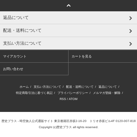
返品について
配送・送料について
支払い方法について
マイアカウント
カートを見る
お問い合わせ
ホーム
/
支払い方法について
/
配送・送料について
/
返品について
/
特定商取引法に基づく表記
/
プライバシーポリシー
/
メルマガ登録・解除
/
RSS
/
ATOM
歴史プラス - 時空旅人公式通販サイト 東京都港区赤坂2-16-20 トリオ赤坂ビル4F 0120-007-818
Copyright (c)歴史プラス all rights reserved.