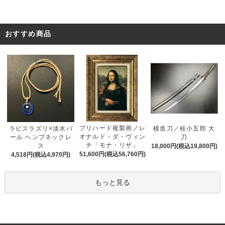
おすすめ商品
プリハード複製画／レ
ラピスラズリ×淡水パ
模造刀／桂小五郎 大
オナルド・ダ・ヴィン
ール ヘンプネックレ
刀
チ「モナ・リザ」
ス
18,000円(税込19,800円)
51,600円(税込56,760円)
4,518円(税込4,970円)
もっと見る