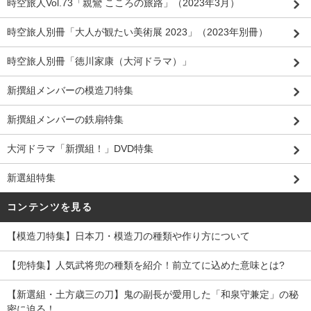
時空旅人Vol.73「親鸞 こころの旅路」（2023年3月）
時空旅人別冊「大人が観たい美術展 2023」（2023年別冊）
時空旅人別冊「徳川家康（大河ドラマ）」
新撰組メンバーの模造刀特集
新撰組メンバーの鉄扇特集
大河ドラマ「新撰組！」DVD特集
新選組特集
コンテンツを見る
【模造刀特集】日本刀・模造刀の種類や作り方について
【兜特集】人気武将兜の種類を紹介！前立てに込めた意味とは?
【新選組・土方歳三の刀】鬼の副長が愛用した「和泉守兼定」の秘
密に迫る！