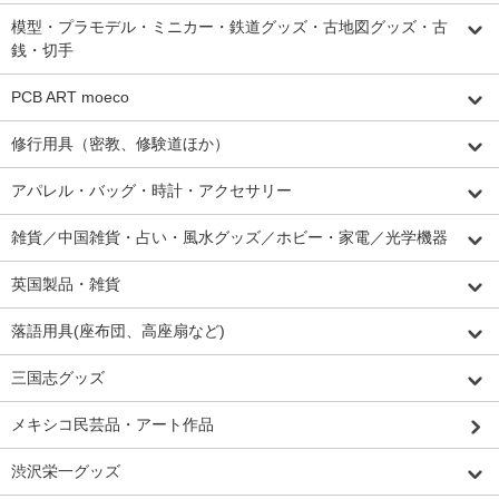
模型・プラモデル・ミニカー・鉄道グッズ・古地図グッズ・古
銭・切手
PCB ART moeco
修行用具（密教、修験道ほか）
アパレル・バッグ・時計・アクセサリー
雑貨／中国雑貨・占い・風水グッズ／ホビー・家電／光学機器
英国製品・雑貨
落語用具(座布団、高座扇など)
三国志グッズ
メキシコ民芸品・アート作品
渋沢栄一グッズ