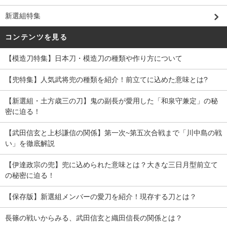
新選組特集
コンテンツを見る
【模造刀特集】日本刀・模造刀の種類や作り方について
【兜特集】人気武将兜の種類を紹介！前立てに込めた意味とは?
【新選組・土方歳三の刀】鬼の副長が愛用した「和泉守兼定」の秘
密に迫る！
【武田信玄と上杉謙信の関係】第一次~第五次合戦まで「川中島の戦
い」を徹底解説
【伊達政宗の兜】兜に込められた意味とは？大きな三日月型前立て
の秘密に迫る！
【保存版】新選組メンバーの愛刀を紹介！現存する刀とは？
長篠の戦いからみる、武田信玄と織田信長の関係とは？