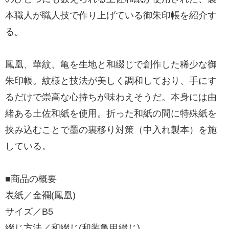
本職人が職人技で作り上げている御朱印帳を紹介す
る。
鳳凰、華紋、亀を生地と和綴じで創作した稀少な御
朱印帳。紋様と技法が美しく調和しており、手にす
るだけで崇高な心持ちが味わえそうだ。本身には由
緒ある土佐和紙を使用。折った和紙の間に特殊紙を
挟み込むことで墨の裏移り対策（中入れ製本）を施
している。
■商品の概要
表紙／金襴(鳳凰)
サイズ／B5
綴じ方法／和綴じ(和装亀甲綴じ)