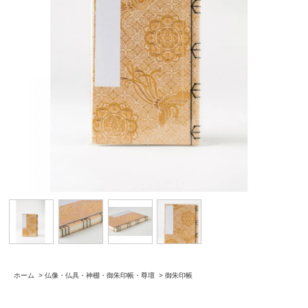
ホーム
>
仏像・仏具・神棚・御朱印帳・尊壇
>
御朱印帳