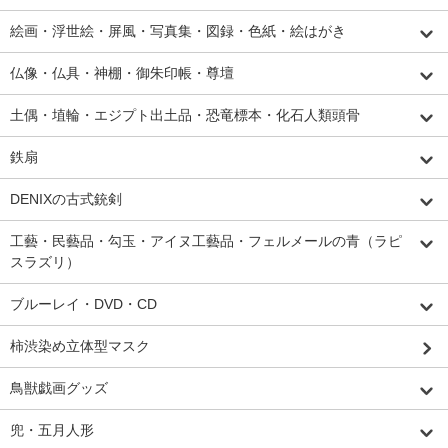
絵画・浮世絵・屏風・写真集・図録・色紙・絵はがき
仏像・仏具・神棚・御朱印帳・尊壇
土偶・埴輪・エジプト出土品・恐竜標本・化石人類頭骨
鉄扇
DENIXの古式銃剣
工藝・民藝品・勾玉・アイヌ工藝品・フェルメールの青（ラピ
スラズリ）
ブルーレイ・DVD・CD
柿渋染め立体型マスク
鳥獣戯画グッズ
兜・五月人形