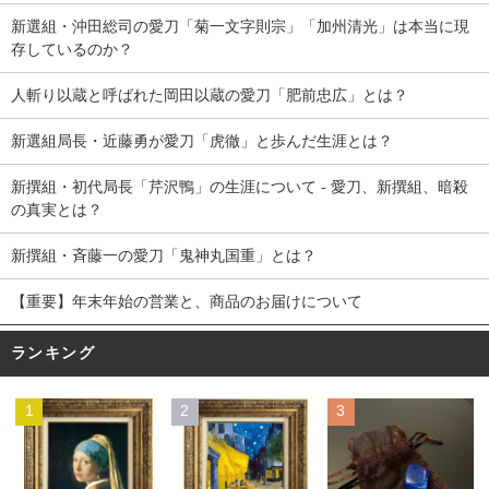
新選組・沖田総司の愛刀「菊一文字則宗」「加州清光」は本当に現
存しているのか？
人斬り以蔵と呼ばれた岡田以蔵の愛刀「肥前忠広」とは？
新選組局長・近藤勇が愛刀「虎徹」と歩んだ生涯とは？
新撰組・初代局長「芹沢鴨」の生涯について - 愛刀、新撰組、暗殺
の真実とは？
新撰組・斉藤一の愛刀「鬼神丸国重」とは？
【重要】年末年始の営業と、商品のお届けについて
ランキング
1
2
3