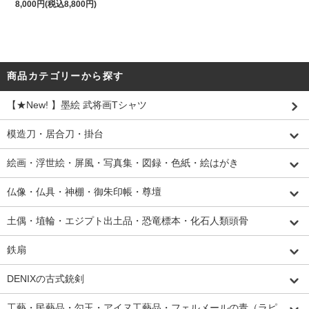
8,000円(税込8,800円)
商品カテゴリーから探す
【★New! 】墨絵 武将画Tシャツ
模造刀・居合刀・掛台
絵画・浮世絵・屏風・写真集・図録・色紙・絵はがき
仏像・仏具・神棚・御朱印帳・尊壇
土偶・埴輪・エジプト出土品・恐竜標本・化石人類頭骨
鉄扇
DENIXの古式銃剣
工藝・民藝品・勾玉・アイヌ工藝品・フェルメールの青（ラピ