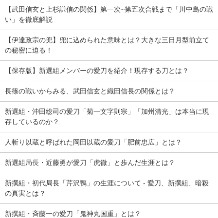
【武田信玄と上杉謙信の関係】第一次~第五次合戦まで「川中島の戦
い」を徹底解説
【伊達政宗の兜】兜に込められた意味とは？大きな三日月型前立て
の秘密に迫る！
【保存版】新選組メンバーの愛刀を紹介！現存する刀とは？
長篠の戦いからみる、武田信玄と織田信長の関係とは？
新選組・沖田総司の愛刀「菊一文字則宗」「加州清光」は本当に現
存しているのか？
人斬り以蔵と呼ばれた岡田以蔵の愛刀「肥前忠広」とは？
新選組局長・近藤勇が愛刀「虎徹」と歩んだ生涯とは？
新撰組・初代局長「芹沢鴨」の生涯について - 愛刀、新撰組、暗殺
の真実とは？
新撰組・斉藤一の愛刀「鬼神丸国重」とは？