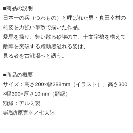
■商品の説明
日本一の兵（つわもの）と呼ばれた男・真田幸村の
雄姿を力強い筆致で描いた作品。
愛馬を操り、舞い散る砂埃の中、十文字槍を構えて
敵陣を突破する躍動感溢れる姿は、
見る者を古戦場へと誘う。
■商品の概要
サイズ：高さ200×幅288mm（イラスト）、高さ300
×幅390×厚さ10mm（額縁）
額縁：アルミ製
©諏訪原寛幸／七大陸