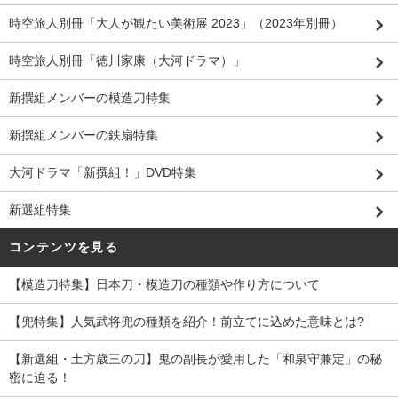
時空旅人別冊「大人が観たい美術展 2023」（2023年別冊）
時空旅人別冊「徳川家康（大河ドラマ）」
新撰組メンバーの模造刀特集
新撰組メンバーの鉄扇特集
大河ドラマ「新撰組！」DVD特集
新選組特集
コンテンツを見る
【模造刀特集】日本刀・模造刀の種類や作り方について
【兜特集】人気武将兜の種類を紹介！前立てに込めた意味とは?
【新選組・土方歳三の刀】鬼の副長が愛用した「和泉守兼定」の秘
密に迫る！