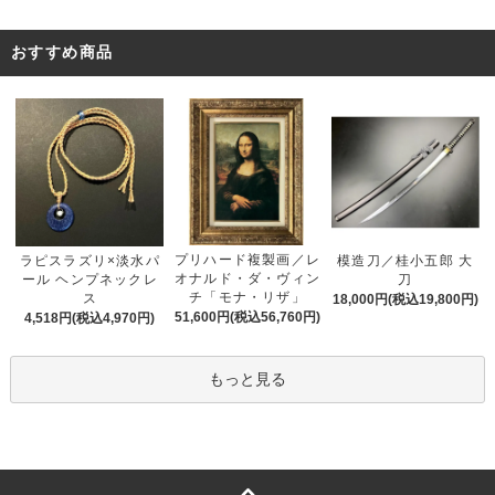
おすすめ商品
プリハード複製画／レ
ラピスラズリ×淡水パ
模造刀／桂小五郎 大
オナルド・ダ・ヴィン
ール ヘンプネックレ
刀
チ「モナ・リザ」
ス
18,000円(税込19,800円)
51,600円(税込56,760円)
4,518円(税込4,970円)
もっと見る