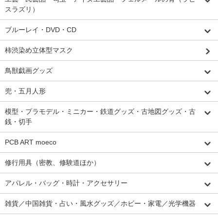
スラズリ）
ブルーレイ・DVD・CD
柿渋染め立体型マスク
鳥獣戯画グッズ
兜・五月人形
模型・プラモデル・ミニカー・鉄道グッズ・古地図グッズ・古
銭・切手
PCB ART moeco
修行用具（密教、修験道ほか）
アパレル・バッグ・時計・アクセサリー
雑貨／中国雑貨・占い・風水グッズ／ホビー・家電／光学機器