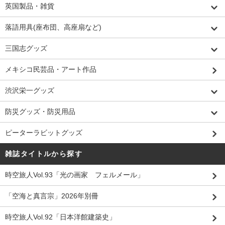
英国製品・雑貨
落語用具(座布団、高座扇など)
三国志グッズ
メキシコ民芸品・アート作品
渋沢栄一グッズ
防災グッズ・防災用品
ピーターラビットグッズ
雑誌タイトルから探す
時空旅人Vol.93「光の画家 フェルメール」
「空海と真言宗」2026年別冊
時空旅人Vol.92「日本洋館建築史」