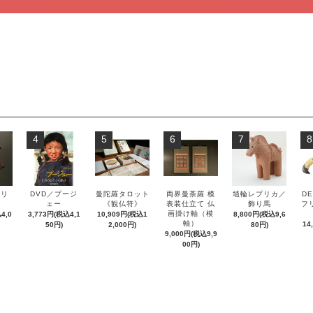
4
5
6
7
8
ズリ
DVD／プージ
曼陀羅タロット
両界曼荼羅 模
埴輪レプリカ／
DE
ル
ェー
《観仏符》
表装仕立て 仏
飾り馬
フ
画掛け軸（模
4,0
3,773円(税込4,1
10,909円(税込1
8,800円(税込9,6
軸）
14
50円)
2,000円)
80円)
9,000円(税込9,9
00円)