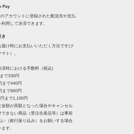
 Pay
onのアカウントに登録された配送先や支払
を利用して決済できます。
引き
お届け時にお支払いいただく方法です(ク
ヤマト）。
決済時における手数料（税込)
円まで330円
9円まで440円
9円まで660円
00円まで1,100円
文金額が高額となった場合やキャンセル
けできない商品（受注生産品等）は事前
払い（銀行振り込み）をお願いする場合
います。