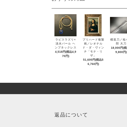
ラピスラズリ×
プリハード複製
模造刀／桂
淡水パール ヘ
画／レオナル
郎 大刀
ンプネックレス
ド・ダ・ヴィン
18,000円(
チ「モナ・リ
4,518円(税込4,9
9,800円)
ザ」
70円)
51,600円(税込5
6,760円)
返品について