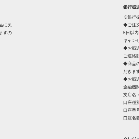
銀行振
※銀行
品に欠
◆ご注
ますの
5日以
キャン
◆お振
ご連絡
◆商品
だきま
◆お振
金融機
支店名
口座種
口座番号
口座名