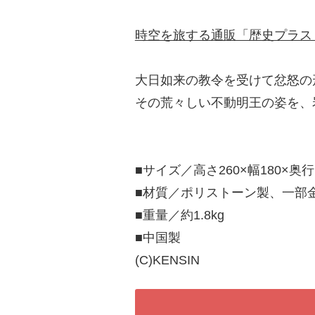
時空を旅する通販「歴史プラス
大日如来の教令を受けて忿怒の
その荒々しい不動明王の姿を、
■サイズ／高さ260×幅180×奥行
■材質／ポリストーン製、一部
■重量／約1.8kg
■中国製
(C)KENSIN