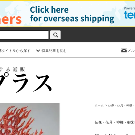
誌タイトルから探す
特集記事を読む
メル
ホーム
>
仏像・仏具・神棚
仏像・仏具・神棚・御朱