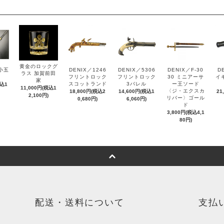
黄金のロックグ
小五
DENIX／1246
DENIX／5306
DENIX／F-30
D
ラス 加賀前田
フリントロック
フリントロック
30 ミニアーサ
イ
家
スコットランド
3バレル
ー王ソード
税込1
11,000円(税込1
〈ジ・エクスカ
18,800円(税込2
14,600円(税込1
21
2,100円)
リバー〉ゴール
0,680円)
6,060円)
ド
3,800円(税込4,1
80円)
配送・送料について
支払