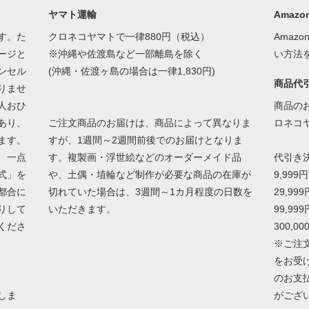
ヤマト運輸
Amazon
す。た
クロネコヤマトで一律880円（税込）
Amaz
ージと
※沖縄や佐渡島など一部離島を除く
い方法
ンセル
(沖縄・佐渡ヶ島の場合は一律1,830円)
商品代
りませ
人おひ
商品の
あり、
ご注文商品のお届けは、商品によって異なりま
ロネコ
ます。
すが、1週間～2週間前後でのお届けとなりま
、一点
す。複製画・浮世絵などのオーダーメイド品
代引き
式」を
や、土偶・埴輪など制作が必要な商品の在庫が
9,999
都合に
切れていた場合は、3週間～1カ月程度の日数を
29,99
りして
いただきます。
99,99
くださ
300,0
※ご注
をお受
のお支
しま
がござ