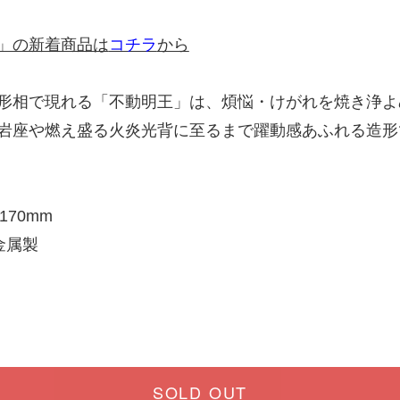
」の新着商品は
コチラ
から
形相で現れる「不動明王」は、煩悩・けがれを焼き浄よ
岩座や燃え盛る火炎光背に至るまで躍動感あふれる造形
170mm
金属製
SOLD OUT