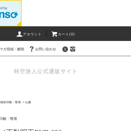
アカウント
カート(0)
マガ登録・解除
お問い合わせ
時空旅人公式通販サイト
・御朱印帳・尊壇
>
仏像
印帳・尊壇