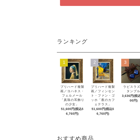
ランキング
1
2
3
プリハード複製
プリハード複製
ラピスラ
画／ヨハネス・
画／フィンセン
タンブ
フェルメール
ト・ファン・ゴ
3,636円(税込
「真珠の耳飾り
ッホ「夜のカフ
00円)
の少女」
ェテラス」
51,600円(税込5
51,600円(税込5
6,760円)
6,760円)
おすすめ商品