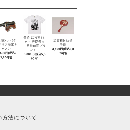
墨絵 武将画Tシ
ENIX／407
加賀梅鉢紋様
ャツ 豊臣秀吉
ギリス海軍キ
手鏡
―勇壮前面プリ
ャノン
3,500円(税込3,8
ント―
,500円(税込2
50円)
5,000円(税込5,5
3,650円)
00円)
い方法について