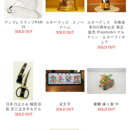
アンブレラマップPAR
ルターグッズ スノー
ルターグッズ 宗教改
IS
ドーム
革500周年記念 限定
SOLD OUT
販売 Playmobil マル
SOLD OUT
ティン・ルターフィギ
ュア
SOLD OUT
日本刀はさみ 織田信
花文字
麒麟 練り製 中
長 宗三左文字モデル
SOLD OUT
SOLD OUT
SOLD OUT