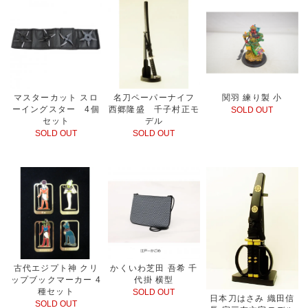
マスターカット スロ
名刀ペーパーナイフ
関羽 練り製 小
ーイングスター 4個
西郷隆盛 千子村正モ
SOLD OUT
セット
デル
SOLD OUT
SOLD OUT
古代エジプト神 クリ
かくいわ芝田 吾希 千
ップブックマーカー 4
代掛 横型
種セット
SOLD OUT
日本刀はさみ 織田信
SOLD OUT