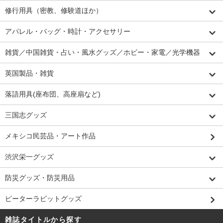
修行用具（密教、修験道ほか）
アパレル・バッグ・時計・アクセサリー
雑貨／中国雑貨・占い・風水グッズ／ホビー・家電／光学機器
英国製品・雑貨
落語用具(座布団、高座扇など)
三国志グッズ
メキシコ民芸品・アート作品
渋沢栄一グッズ
防災グッズ・防災用品
ピーターラビットグッズ
雑誌タイトルから探す