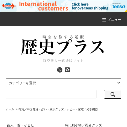
メニュー
時空旅人公式通販サイト
ホーム
>
雑貨／中国雑貨・占い・風水グッズ／ホビー・家電／光学機器
百人一首・かるた
時代劇小物／忍者グッズ