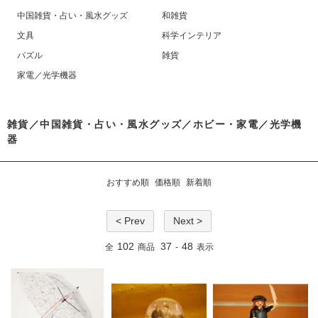
中国雑貨・占い・風水グッズ
和雑貨
文具
科学インテリア
パズル
雑貨
家電／光学機器
雑貨／中国雑貨・占い・風水グッズ／ホビー・家電／光学機
器
おすすめ順
価格順
新着順
< Prev
Next >
102
37
48
全
商品
-
表示