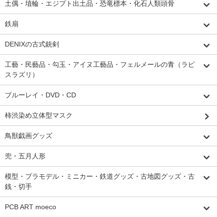
土偶・埴輪・エジプト出土品・恐竜標本・化石人類頭骨
鉄扇
DENIXの古式銃剣
工藝・民藝品・勾玉・アイヌ工藝品・フェルメールの青（ラピ
スラズリ）
ブルーレイ・DVD・CD
柿渋染め立体型マスク
鳥獣戯画グッズ
兜・五月人形
模型・プラモデル・ミニカー・鉄道グッズ・古地図グッズ・古
銭・切手
PCB ART moeco