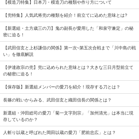
【模造刀特集】日本刀・模造刀の種類や作り方について
【兜特集】人気武将兜の種類を紹介！前立てに込めた意味とは?
【新選組・土方歳三の刀】鬼の副長が愛用した「和泉守兼定」の秘
密に迫る！
【武田信玄と上杉謙信の関係】第一次~第五次合戦まで「川中島の戦
い」を徹底解説
【伊達政宗の兜】兜に込められた意味とは？大きな三日月型前立て
の秘密に迫る！
【保存版】新選組メンバーの愛刀を紹介！現存する刀とは？
長篠の戦いからみる、武田信玄と織田信長の関係とは？
新選組・沖田総司の愛刀「菊一文字則宗」「加州清光」は本当に現
存しているのか？
人斬り以蔵と呼ばれた岡田以蔵の愛刀「肥前忠広」とは？