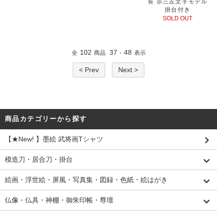
長 宗三左文字モデル
掛台付き
SOLD OUT
102
37
48
全
商品
-
表示
< Prev
Next >
商品カテゴリーから探す
【★New! 】墨絵 武将画Tシャツ
模造刀・居合刀・掛台
絵画・浮世絵・屏風・写真集・図録・色紙・絵はがき
仏像・仏具・神棚・御朱印帳・尊壇