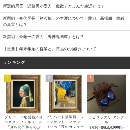
新選組局長・近藤勇が愛刀「虎徹」と歩んだ生涯とは？
新撰組・初代局長「芹沢鴨」の生涯について - 愛刀、新撰組、暗殺
の真実とは？
新撰組・斉藤一の愛刀「鬼神丸国重」とは？
【重要】年末年始の営業と、商品のお届けについて
ランキング
1
2
3
プリハード複製画／フ
プリハード複製画／ヨ
ラピスラズリ タンブ
ィンセント・ファン・
ハネス・フェルメール
ル
ゴッホ「夜のカフェテ
「真珠の耳飾りの少
3,636円(税込4,000円)