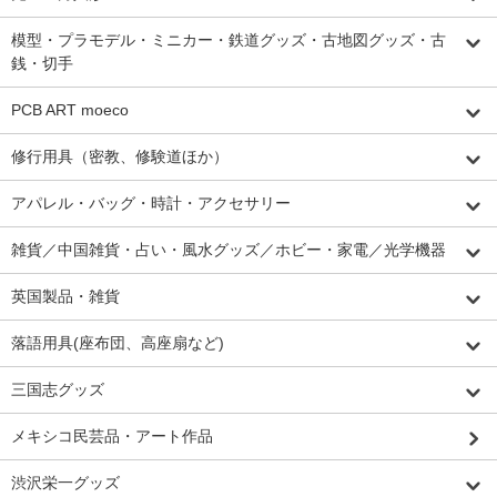
模型・プラモデル・ミニカー・鉄道グッズ・古地図グッズ・古
銭・切手
PCB ART moeco
修行用具（密教、修験道ほか）
アパレル・バッグ・時計・アクセサリー
雑貨／中国雑貨・占い・風水グッズ／ホビー・家電／光学機器
英国製品・雑貨
落語用具(座布団、高座扇など)
三国志グッズ
メキシコ民芸品・アート作品
渋沢栄一グッズ