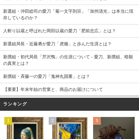
新選組・沖田総司の愛刀「菊一文字則宗」「加州清光」は本当に現
存しているのか？
人斬り以蔵と呼ばれた岡田以蔵の愛刀「肥前忠広」とは？
新選組局長・近藤勇が愛刀「虎徹」と歩んだ生涯とは？
新撰組・初代局長「芹沢鴨」の生涯について - 愛刀、新撰組、暗殺
の真実とは？
新撰組・斉藤一の愛刀「鬼神丸国重」とは？
【重要】年末年始の営業と、商品のお届けについて
ランキング
1
2
3