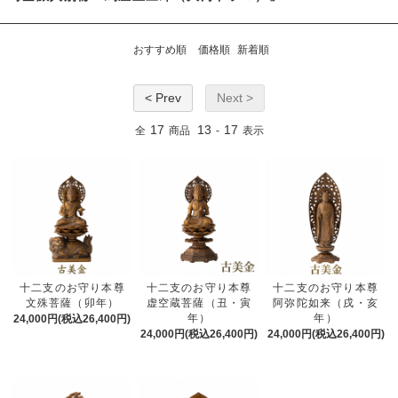
おすすめ順
価格順
新着順
< Prev
Next >
17
13
17
全
商品
-
表示
十二支のお守り本尊
十二支のお守り本尊
十二支のお守り本尊
文殊菩薩（卯年）
虚空蔵菩薩（丑・寅
阿弥陀如来（戌・亥
年）
年）
24,000円(税込26,400円)
24,000円(税込26,400円)
24,000円(税込26,400円)