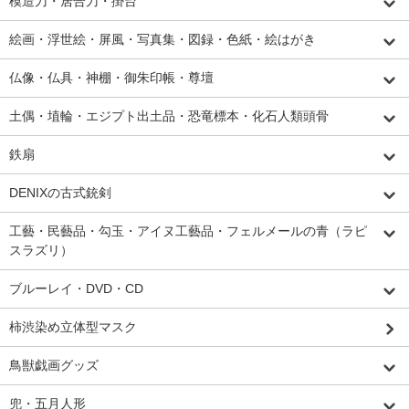
模造刀・居合刀・掛台
絵画・浮世絵・屏風・写真集・図録・色紙・絵はがき
仏像・仏具・神棚・御朱印帳・尊壇
土偶・埴輪・エジプト出土品・恐竜標本・化石人類頭骨
鉄扇
DENIXの古式銃剣
工藝・民藝品・勾玉・アイヌ工藝品・フェルメールの青（ラピ
スラズリ）
ブルーレイ・DVD・CD
柿渋染め立体型マスク
鳥獣戯画グッズ
兜・五月人形