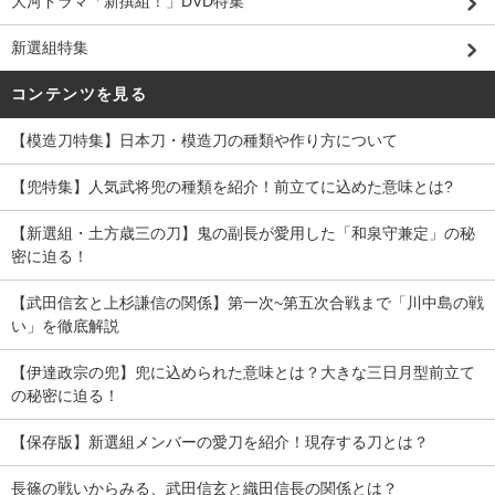
大河ドラマ「新撰組！」DVD特集
新選組特集
コンテンツを見る
【模造刀特集】日本刀・模造刀の種類や作り方について
【兜特集】人気武将兜の種類を紹介！前立てに込めた意味とは?
【新選組・土方歳三の刀】鬼の副長が愛用した「和泉守兼定」の秘
密に迫る！
【武田信玄と上杉謙信の関係】第一次~第五次合戦まで「川中島の戦
い」を徹底解説
【伊達政宗の兜】兜に込められた意味とは？大きな三日月型前立て
の秘密に迫る！
【保存版】新選組メンバーの愛刀を紹介！現存する刀とは？
長篠の戦いからみる、武田信玄と織田信長の関係とは？