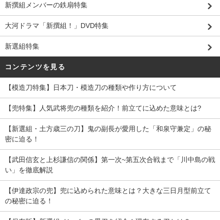
新撰組メンバーの鉄扇特集
大河ドラマ「新撰組！」DVD特集
新選組特集
コンテンツを見る
【模造刀特集】日本刀・模造刀の種類や作り方について
【兜特集】人気武将兜の種類を紹介！前立てに込めた意味とは?
【新選組・土方歳三の刀】鬼の副長が愛用した「和泉守兼定」の秘
密に迫る！
【武田信玄と上杉謙信の関係】第一次~第五次合戦まで「川中島の戦
い」を徹底解説
【伊達政宗の兜】兜に込められた意味とは？大きな三日月型前立て
の秘密に迫る！