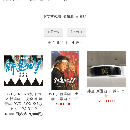
おすすめ順
価格順
新着順
< Prev
Next >
4
1
4
全
商品
-
表示
鉢金 新選組 ～誠～ 白
DVD／NHK大河ドラ
DVD／新選組!! 土方
帯
マ 新選組！ 完全版 第
歳三 最期の一日
SOLD OUT
壱集 DVD-BOX 全7枚
SOLD OUT
セットPJ-3112
18,000円(税込19,800円)