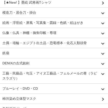
【★New! 】墨絵 武将画Tシャツ
模造刀・居合刀・掛台
絵画・浮世絵・屏風・写真集・図録・色紙・絵はがき
仏像・仏具・神棚・御朱印帳・尊壇
土偶・埴輪・エジプト出土品・恐竜標本・化石人類頭骨
鉄扇
DENIXの古式銃剣
工藝・民藝品・勾玉・アイヌ工藝品・フェルメールの青（ラピ
スラズリ）
ブルーレイ・DVD・CD
柿渋染め立体型マスク