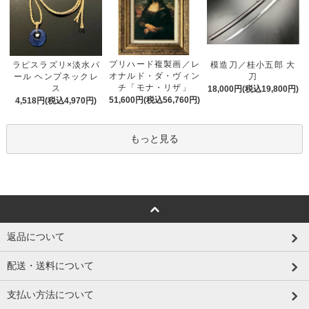
プリハード複製画／レ
ラピスラズリ×淡水パ
模造刀／桂小五郎 大
オナルド・ダ・ヴィン
ール ヘンプネックレ
刀
チ「モナ・リザ」
ス
18,000円(税込19,800円)
51,600円(税込56,760円)
4,518円(税込4,970円)
もっと見る
返品について
配送・送料について
支払い方法について