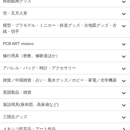
鳥獣戯画グッズ
兜・五月人形
模型・プラモデル・ミニカー・鉄道グッズ・古地図グッズ・古
銭・切手
PCB ART moeco
修行用具（密教、修験道ほか）
アパレル・バッグ・時計・アクセサリー
雑貨／中国雑貨・占い・風水グッズ／ホビー・家電／光学機器
英国製品・雑貨
落語用具(座布団、高座扇など)
三国志グッズ
メキシコ民芸品・アート作品