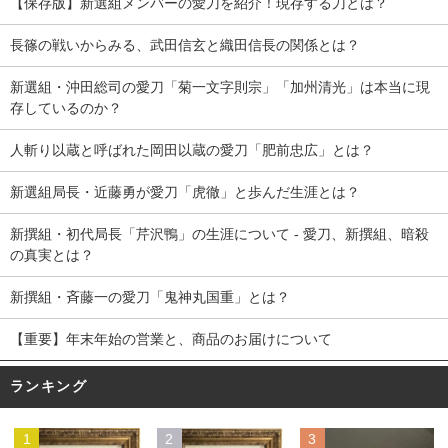
【保存版】新選組メンバーの愛刀を紹介！現存する刀とは？
長篠の戦いからみる、武田信玄と織田信長の関係とは？
新選組・沖田総司の愛刀「菊一文字則宗」「加州清光」は本当に現
存しているのか？
人斬り以蔵と呼ばれた岡田以蔵の愛刀「肥前忠広」とは？
新選組局長・近藤勇が愛刀「虎徹」と歩んだ生涯とは？
新撰組・初代局長「芹沢鴨」の生涯について - 愛刀、新撰組、暗殺
の真実とは？
新撰組・斉藤一の愛刀「鬼神丸国重」とは？
【重要】年末年始の営業と、商品のお届けについて
ランキング
1
2
3