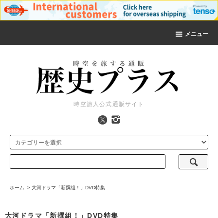
メニュー
時空旅人公式通販サイト
ホーム
>
大河ドラマ「新撰組！」DVD特集
大河ドラマ「新撰組！」DVD特集