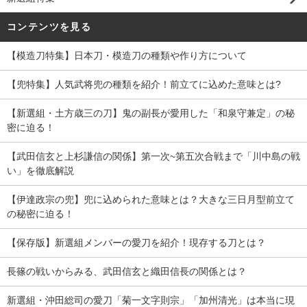
コンテンツを見る
【模造刀特集】日本刀・模造刀の種類や作り方について
【兜特集】人気武将兜の種類を紹介！前立てに込めた意味とは?
【新選組・土方歳三の刀】鬼の副長が愛用した「和泉守兼定」の秘
密に迫る！
【武田信玄と上杉謙信の関係】第一次~第五次合戦まで「川中島の戦
い」を徹底解説
【伊達政宗の兜】兜に込められた意味とは？大きな三日月型前立て
の秘密に迫る！
【保存版】新選組メンバーの愛刀を紹介！現存する刀とは？
長篠の戦いからみる、武田信玄と織田信長の関係とは？
新選組・沖田総司の愛刀「菊一文字則宗」「加州清光」は本当に現