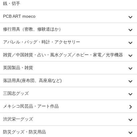
銭・切手
PCB ART moeco
修行用具（密教、修験道ほか）
アパレル・バッグ・時計・アクセサリー
雑貨／中国雑貨・占い・風水グッズ／ホビー・家電／光学機器
英国製品・雑貨
落語用具(座布団、高座扇など)
三国志グッズ
メキシコ民芸品・アート作品
渋沢栄一グッズ
防災グッズ・防災用品