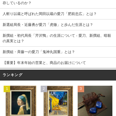
存しているのか？
人斬り以蔵と呼ばれた岡田以蔵の愛刀「肥前忠広」とは？
新選組局長・近藤勇が愛刀「虎徹」と歩んだ生涯とは？
新撰組・初代局長「芹沢鴨」の生涯について - 愛刀、新撰組、暗殺
の真実とは？
新撰組・斉藤一の愛刀「鬼神丸国重」とは？
【重要】年末年始の営業と、商品のお届けについて
ランキング
1
2
3