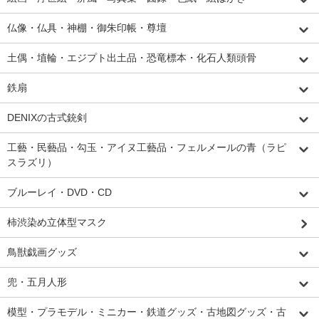
仏像・仏具・神棚・御朱印帳・尊壇
土偶・埴輪・エジプト出土品・恐竜標本・化石人類頭骨
鉄扇
DENIXの古式銃剣
工藝・民藝品・勾玉・アイヌ工藝品・フェルメールの青（ラピ
スラズリ）
ブルーレイ・DVD・CD
柿渋染め立体型マスク
鳥獣戯画グッズ
兜・五月人形
模型・プラモデル・ミニカー・鉄道グッズ・古地図グッズ・古