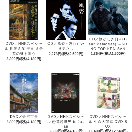
CD／懐かしき日々(D
DVD／NHKスペシャ
CD／風姿～忘れがた
ear Memories) ～SO
ル 世界遺産 平泉 金色
き男たち
NG FOR KEN-SAN
堂の謎を追う
1,364円(税込1,500円)
2,273円(税込2,500円)
3,800円(税込4,180円)
DVD／NHKスペシャ
DVD／NHKスペシャ
DVD／金沢百景
ル 恐竜超世界 in Jap
ル 生命大躍進 DVD B
3,800円(税込4,180円)
an
OX
3,800円(税込4,180円)
11,400円(税込12,540円)