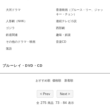
大河ドラマ
香港映画（ブルース・リー、ジャッ
キー・チェン）
人形劇（NHK）
連続テレビ小説
ゴジラ
西部劇
鉄道関連
趣味・娯楽
その他のドラマ・映画
音楽CD
落語
ブルーレイ・DVD・CD
おすすめ順
価格順
新着順
< Prev
Next >
275
73
84
全
商品
-
表示