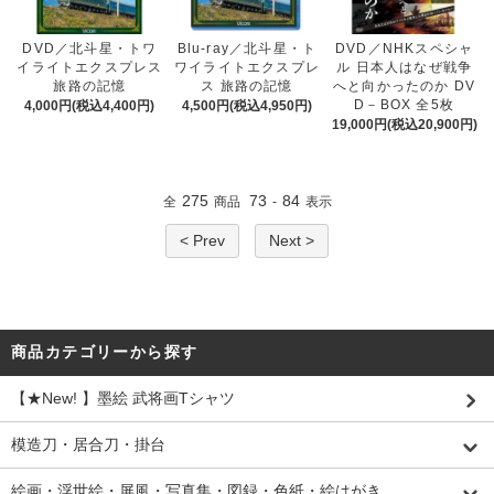
DVD／北斗星・トワ
Blu-ray／北斗星・ト
DVD／NHKスペシャ
イライトエクスプレス
ワイライトエクスプレ
ル 日本人はなぜ戦争
旅路の記憶
ス 旅路の記憶
へと向かったのか DV
D－BOX 全5枚
4,000円(税込4,400円)
4,500円(税込4,950円)
19,000円(税込20,900円)
275
73
84
全
商品
-
表示
< Prev
Next >
商品カテゴリーから探す
【★New! 】墨絵 武将画Tシャツ
模造刀・居合刀・掛台
絵画・浮世絵・屏風・写真集・図録・色紙・絵はがき