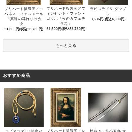
プリハード複製画／フ
プリハード複製画／ヨ
ラピスラズリ タンブ
ィンセント・ファン・
ハネス・フェルメール
ル
ゴッホ「夜のカフェテ
「真珠の耳飾りの少
3,636円(税込4,000円)
ラス」
女」
51,600円(税込56,760円)
51,600円(税込56,760円)
もっと見る
おすすめ商品
プリハード複製画／レ
ラピスラズリ×淡水パ
模造刀／桂小五郎 大