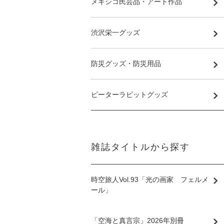
メキシコ民芸品・アート作品
渋沢栄一グッズ
防災グッズ・防災用品
ピーターラビットグッズ
雑誌タイトルから探す
時空旅人Vol.93「光の画家 フェルメ
ール」
「空海と真言宗」2026年別冊