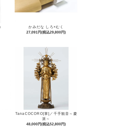
）
かみだな しろ×むく
27,091円(税込29,800円)
TanaCOCORO[掌]／千手観音～慶
派～
48,000円(税込52,800円)