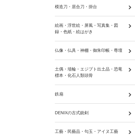
模造刀・居合刀・掛台
絵画・浮世絵・屏風・写真集・図
録・色紙・絵はがき
仏像・仏具・神棚・御朱印帳・尊壇
土偶・埴輪・エジプト出土品・恐竜
標本・化石人類頭骨
鉄扇
DENIXの古式銃剣
工藝・民藝品・勾玉・アイヌ工藝