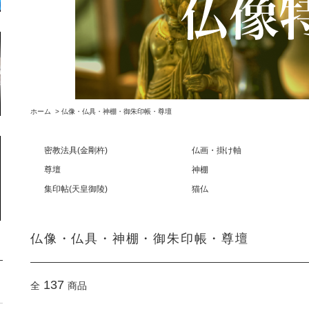
ホーム
>
仏像・仏具・神棚・御朱印帳・尊壇
密教法具(金剛杵)
仏画・掛け軸
尊壇
神棚
集印帖(天皇御陵)
猫仏
仏像・仏具・神棚・御朱印帳・尊壇
137
全
商品