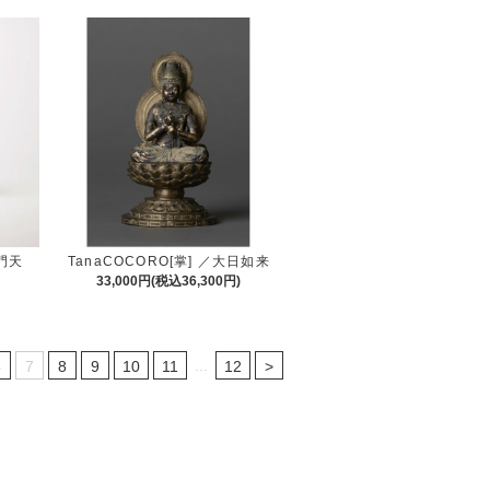
沙門天
TanaCOCORO[掌] ／大日如来
33,000円(税込36,300円)
...
6
7
8
9
10
11
12
>