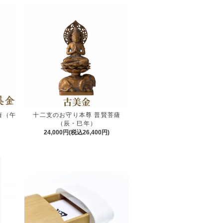
薩（午
十二支のお守り本尊 普賢菩薩
（辰・巳年）
24,000円(税込26,400円)