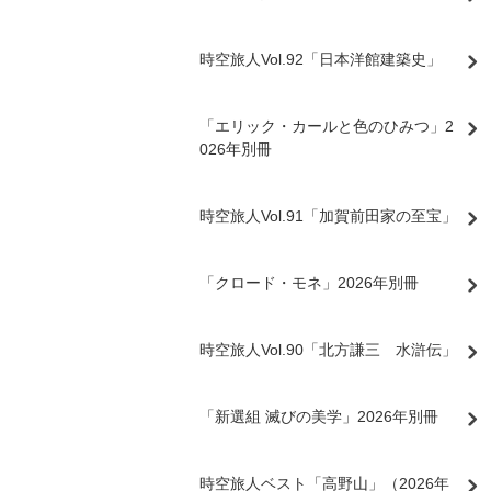
時空旅人Vol.92「日本洋館建築史」
「エリック・カールと色のひみつ」2
026年別冊
時空旅人Vol.91「加賀前田家の至宝」
「クロード・モネ」2026年別冊
時空旅人Vol.90「北方謙三 水滸伝」
「新選組 滅びの美学」2026年別冊
時空旅人ベスト「高野山」（2026年