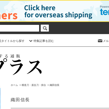
誌タイトルから探す
特集記事を読む
メル
ホーム
>
模造刀・居合刀・掛台
>
織田信長
織田信長