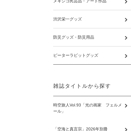
メキシコ民芸品・アート作品
渋沢栄一グッズ
防災グッズ・防災用品
ピーターラビットグッズ
雑誌タイトルから探す
時空旅人Vol.93「光の画家 フェルメ
ール」
「空海と真言宗」2026年別冊