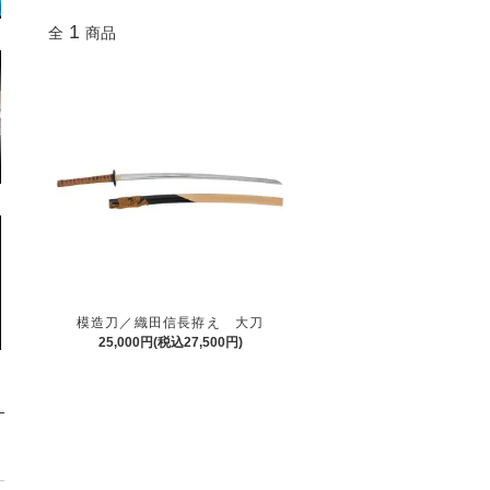
1
全
商品
模造刀／織田信長拵え 大刀
25,000円(税込27,500円)