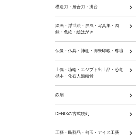
模造刀・居合刀・掛台
絵画・浮世絵・屏風・写真集・図
録・色紙・絵はがき
仏像・仏具・神棚・御朱印帳・尊壇
土偶・埴輪・エジプト出土品・恐竜
標本・化石人類頭骨
鉄扇
DENIXの古式銃剣
工藝・民藝品・勾玉・アイヌ工藝