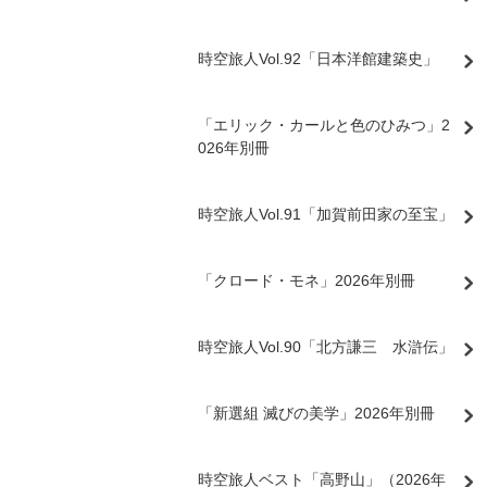
時空旅人Vol.92「日本洋館建築史」
「エリック・カールと色のひみつ」2
026年別冊
時空旅人Vol.91「加賀前田家の至宝」
「クロード・モネ」2026年別冊
時空旅人Vol.90「北方謙三 水滸伝」
「新選組 滅びの美学」2026年別冊
時空旅人ベスト「高野山」（2026年