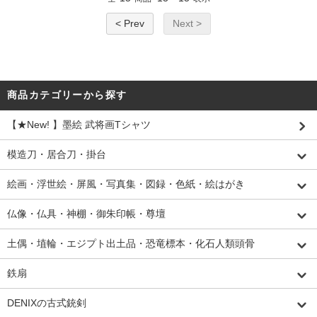
< Prev
Next >
商品カテゴリーから探す
【★New! 】墨絵 武将画Tシャツ
模造刀・居合刀・掛台
絵画・浮世絵・屏風・写真集・図録・色紙・絵はがき
仏像・仏具・神棚・御朱印帳・尊壇
土偶・埴輪・エジプト出土品・恐竜標本・化石人類頭骨
鉄扇
DENIXの古式銃剣