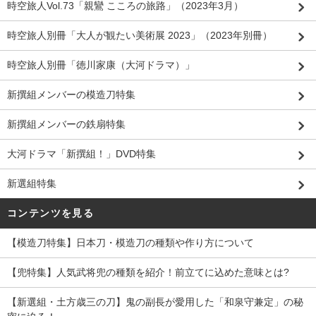
時空旅人Vol.73「親鸞 こころの旅路」（2023年3月）
時空旅人別冊「大人が観たい美術展 2023」（2023年別冊）
時空旅人別冊「徳川家康（大河ドラマ）」
新撰組メンバーの模造刀特集
新撰組メンバーの鉄扇特集
大河ドラマ「新撰組！」DVD特集
新選組特集
コンテンツを見る
【模造刀特集】日本刀・模造刀の種類や作り方について
【兜特集】人気武将兜の種類を紹介！前立てに込めた意味とは?
【新選組・土方歳三の刀】鬼の副長が愛用した「和泉守兼定」の秘