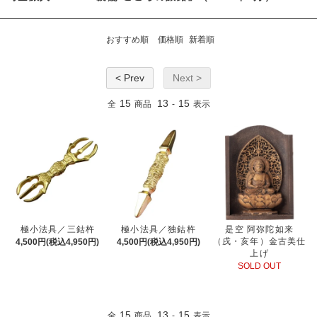
おすすめ順
価格順
新着順
< Prev
Next >
15
13
15
全
商品
-
表示
極小法具／三鈷杵
極小法具／独鈷杵
是空 阿弥陀如来
（戌・亥年）金古美仕
4,500円(税込4,950円)
4,500円(税込4,950円)
上げ
SOLD OUT
15
13
15
全
商品
-
表示