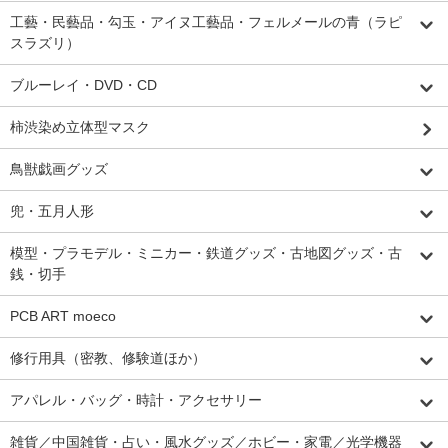
工藝・民藝品・勾玉・アイヌ工藝品・フェルメールの青（ラピ
スラズリ）
ブルーレイ・DVD・CD
柿渋染め立体型マスク
鳥獣戯画グッズ
兜・五月人形
模型・プラモデル・ミニカー・鉄道グッズ・古地図グッズ・古
銭・切手
PCB ART moeco
修行用具（密教、修験道ほか）
アパレル・バッグ・時計・アクセサリー
雑貨／中国雑貨・占い・風水グッズ／ホビー・家電／光学機器