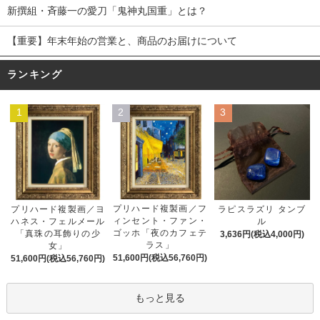
新撰組・斉藤一の愛刀「鬼神丸国重」とは？
【重要】年末年始の営業と、商品のお届けについて
ランキング
1
2
3
プリハード複製画／フ
プリハード複製画／ヨ
ラピスラズリ タンブ
ィンセント・ファン・
ハネス・フェルメール
ル
ゴッホ「夜のカフェテ
「真珠の耳飾りの少
3,636円(税込4,000円)
ラス」
女」
51,600円(税込56,760円)
51,600円(税込56,760円)
もっと見る