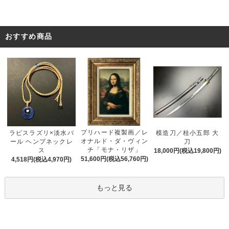
おすすめ商品
プリハード複製画／レ
ラピスラズリ×淡水パ
模造刀／桂小五郎 大
オナルド・ダ・ヴィン
ール ヘンプネックレ
刀
チ「モナ・リザ」
ス
18,000円(税込19,800円)
51,600円(税込56,760円)
4,518円(税込4,970円)
もっと見る