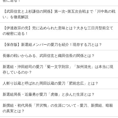
密に迫る！
【武田信玄と上杉謙信の関係】第一次~第五次合戦まで「川中島の戦
い」を徹底解説
【伊達政宗の兜】兜に込められた意味とは？大きな三日月型前立て
の秘密に迫る！
【保存版】新選組メンバーの愛刀を紹介！現存する刀とは？
長篠の戦いからみる、武田信玄と織田信長の関係とは？
新選組・沖田総司の愛刀「菊一文字則宗」「加州清光」は本当に現
存しているのか？
人斬り以蔵と呼ばれた岡田以蔵の愛刀「肥前忠広」とは？
新選組局長・近藤勇が愛刀「虎徹」と歩んだ生涯とは？
新撰組・初代局長「芹沢鴨」の生涯について - 愛刀、新撰組、暗殺
の真実とは？