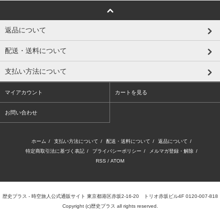
返品について
配送・送料について
支払い方法について
マイアカウント
カートを見る
お問い合わせ
ホーム
/
支払い方法について
/
配送・送料について
/
返品について
/
特定商取引法に基づく表記
/
プライバシーポリシー
/
メルマガ登録・解除
/
RSS
/
ATOM
歴史プラス - 時空旅人公式通販サイト 東京都港区赤坂2-16-20 トリオ赤坂ビル4F 0120-007-818
Copyright (c)歴史プラス all rights reserved.