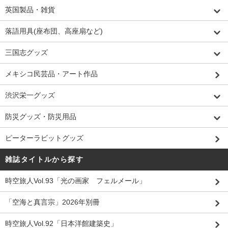
英国製品・雑貨
落語用具(座布団、高座扇など)
三国志グッズ
メキシコ民芸品・アート作品
渋沢栄一グッズ
防災グッズ・防災用品
ピーターラビットグッズ
雑誌タイトルから探す
時空旅人Vol.93「光の画家 フェルメール」
「空海と真言宗」2026年別冊
時空旅人Vol.92「日本洋館建築史」