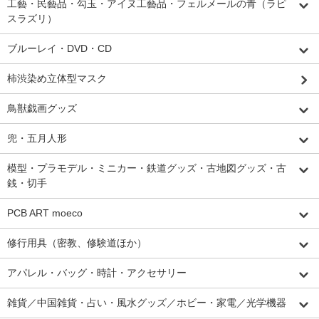
工藝・民藝品・勾玉・アイヌ工藝品・フェルメールの青（ラピ
スラズリ）
ブルーレイ・DVD・CD
柿渋染め立体型マスク
鳥獣戯画グッズ
兜・五月人形
模型・プラモデル・ミニカー・鉄道グッズ・古地図グッズ・古
銭・切手
PCB ART moeco
修行用具（密教、修験道ほか）
アパレル・バッグ・時計・アクセサリー
雑貨／中国雑貨・占い・風水グッズ／ホビー・家電／光学機器