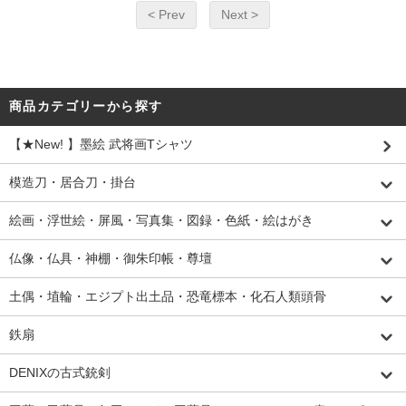
< Prev
Next >
商品カテゴリーから探す
【★New! 】墨絵 武将画Tシャツ
模造刀・居合刀・掛台
絵画・浮世絵・屏風・写真集・図録・色紙・絵はがき
仏像・仏具・神棚・御朱印帳・尊壇
土偶・埴輪・エジプト出土品・恐竜標本・化石人類頭骨
鉄扇
DENIXの古式銃剣