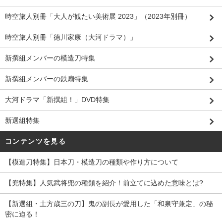
時空旅人別冊「大人が観たい美術展 2023」（2023年別冊）
時空旅人別冊「徳川家康（大河ドラマ）」
新撰組メンバーの模造刀特集
新撰組メンバーの鉄扇特集
大河ドラマ「新撰組！」DVD特集
新選組特集
コンテンツを見る
【模造刀特集】日本刀・模造刀の種類や作り方について
【兜特集】人気武将兜の種類を紹介！前立てに込めた意味とは?
【新選組・土方歳三の刀】鬼の副長が愛用した「和泉守兼定」の秘
密に迫る！