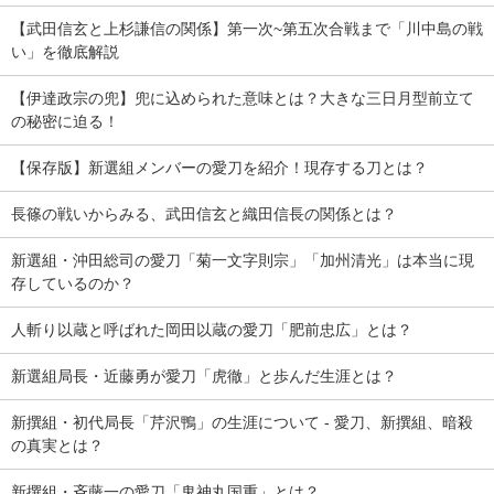
【武田信玄と上杉謙信の関係】第一次~第五次合戦まで「川中島の戦
い」を徹底解説
【伊達政宗の兜】兜に込められた意味とは？大きな三日月型前立て
の秘密に迫る！
【保存版】新選組メンバーの愛刀を紹介！現存する刀とは？
長篠の戦いからみる、武田信玄と織田信長の関係とは？
新選組・沖田総司の愛刀「菊一文字則宗」「加州清光」は本当に現
存しているのか？
人斬り以蔵と呼ばれた岡田以蔵の愛刀「肥前忠広」とは？
新選組局長・近藤勇が愛刀「虎徹」と歩んだ生涯とは？
新撰組・初代局長「芹沢鴨」の生涯について - 愛刀、新撰組、暗殺
の真実とは？
新撰組・斉藤一の愛刀「鬼神丸国重」とは？