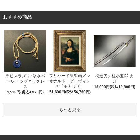
おすすめ商品
プリハード複製画／レ
ラピスラズリ×淡水パ
模造刀／桂小五郎 大
オナルド・ダ・ヴィン
ール ヘンプネックレ
刀
チ「モナリザ」
ス
18,000円(税込19,800円)
51,600円(税込56,760円)
4,518円(税込4,970円)
もっと見る