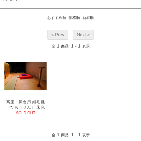
おすすめ順
価格順
新着順
< Prev
Next >
1
1
1
全
商品
-
表示
高座・舞台用 緋毛氈
（ひもうせん） 朱色
SOLD OUT
1
1
1
全
商品
-
表示