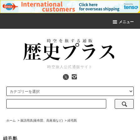
メニュー
時空旅人公式通販サイト
ホーム
>
落語用具(座布団、高座扇など)
>
緋毛氈
緋毛氈