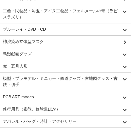
工藝・民藝品・勾玉・アイヌ工藝品・フェルメールの青（ラピ
スラズリ）
ブルーレイ・DVD・CD
柿渋染め立体型マスク
鳥獣戯画グッズ
兜・五月人形
模型・プラモデル・ミニカー・鉄道グッズ・古地図グッズ・古
銭・切手
PCB ART moeco
修行用具（密教、修験道ほか）
アパレル・バッグ・時計・アクセサリー