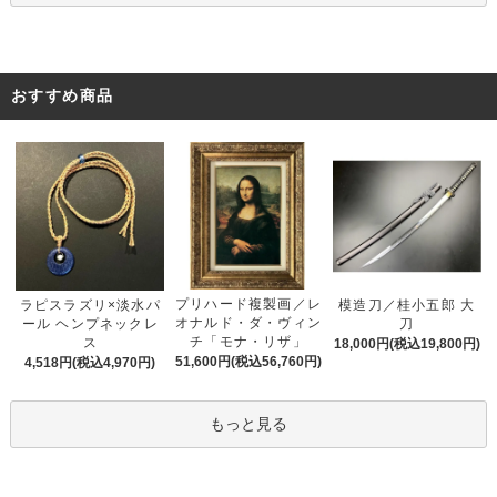
おすすめ商品
プリハード複製画／レ
ラピスラズリ×淡水パ
模造刀／桂小五郎 大
オナルド・ダ・ヴィン
ール ヘンプネックレ
刀
チ「モナ・リザ」
ス
18,000円(税込19,800円)
51,600円(税込56,760円)
4,518円(税込4,970円)
もっと見る