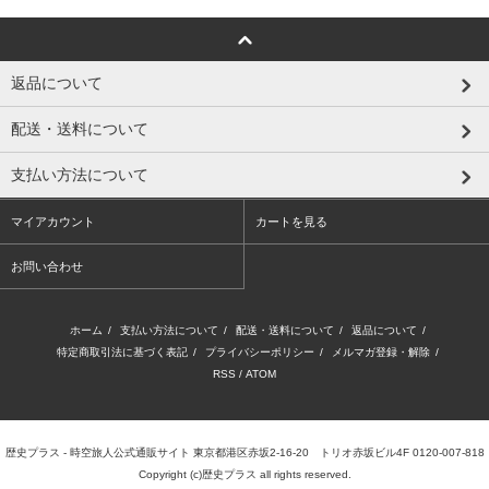
返品について
配送・送料について
支払い方法について
マイアカウント
カートを見る
お問い合わせ
ホーム
/
支払い方法について
/
配送・送料について
/
返品について
/
特定商取引法に基づく表記
/
プライバシーポリシー
/
メルマガ登録・解除
/
RSS
/
ATOM
歴史プラス - 時空旅人公式通販サイト 東京都港区赤坂2-16-20 トリオ赤坂ビル4F 0120-007-818
Copyright (c)歴史プラス all rights reserved.