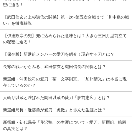
密に迫る！
【武田信玄と上杉謙信の関係】第一次~第五次合戦まで「川中島の戦
い」を徹底解説
【伊達政宗の兜】兜に込められた意味とは？大きな三日月型前立て
の秘密に迫る！
【保存版】新選組メンバーの愛刀を紹介！現存する刀とは？
長篠の戦いからみる、武田信玄と織田信長の関係とは？
新選組・沖田総司の愛刀「菊一文字則宗」「加州清光」は本当に現
存しているのか？
人斬り以蔵と呼ばれた岡田以蔵の愛刀「肥前忠広」とは？
新選組局長・近藤勇が愛刀「虎徹」と歩んだ生涯とは？
新撰組・初代局長「芹沢鴨」の生涯について - 愛刀、新撰組、暗殺
の真実とは？