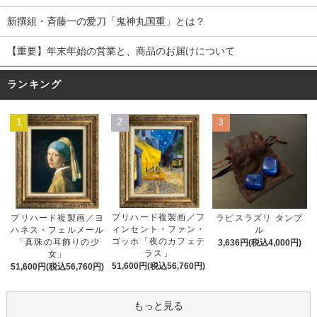
新撰組・斉藤一の愛刀「鬼神丸国重」とは？
【重要】年末年始の営業と、商品のお届けについて
ランキング
1
2
3
プリハード複製画／フ
プリハード複製画／ヨ
ラピスラズリ タンブ
ィンセント・ファン・
ハネス・フェルメール
ル
ゴッホ「夜のカフェテ
「真珠の耳飾りの少
3,636円(税込4,000円)
ラス」
女」
51,600円(税込56,760円)
51,600円(税込56,760円)
もっと見る