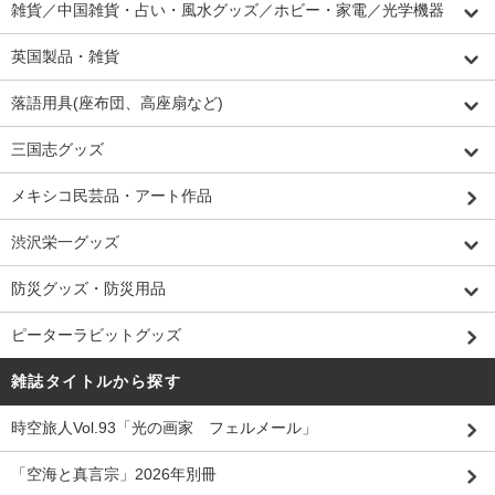
雑貨／中国雑貨・占い・風水グッズ／ホビー・家電／光学機器
英国製品・雑貨
落語用具(座布団、高座扇など)
三国志グッズ
メキシコ民芸品・アート作品
渋沢栄一グッズ
防災グッズ・防災用品
ピーターラビットグッズ
雑誌タイトルから探す
時空旅人Vol.93「光の画家 フェルメール」
「空海と真言宗」2026年別冊