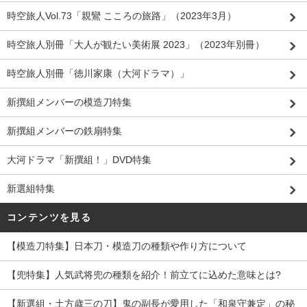
時空旅人Vol.73「親鸞 こころの旅路」（2023年3月）
時空旅人別冊「大人が観たい美術展 2023」（2023年別冊）
時空旅人別冊「徳川家康（大河ドラマ）」
新撰組メンバーの模造刀特集
新撰組メンバーの鉄扇特集
大河ドラマ「新撰組！」DVD特集
新選組特集
コンテンツを見る
【模造刀特集】日本刀・模造刀の種類や作り方について
【兜特集】人気武将兜の種類を紹介！前立てに込めた意味とは?
【新選組・土方歳三の刀】鬼の副長が愛用した「和泉守兼定」の秘