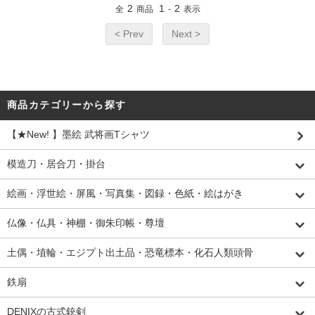
2
1
2
全
商品
-
表示
< Prev
Next >
商品カテゴリーから探す
【★New! 】墨絵 武将画Tシャツ
模造刀・居合刀・掛台
絵画・浮世絵・屏風・写真集・図録・色紙・絵はがき
仏像・仏具・神棚・御朱印帳・尊壇
土偶・埴輪・エジプト出土品・恐竜標本・化石人類頭骨
鉄扇
DENIXの古式銃剣