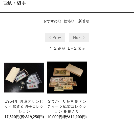
古銭・切手
おすすめ順
価格順
新着順
< Prev
Next >
2
1
2
全
商品
-
表示
1964年 東京オリンピ
なつかしい昭和期アン
ック銀貨＆切手コレク
ティーク紙幣コレクシ
ション
ョン 桐箱入り
17,500円(税込19,250円)
10,000円(税込11,000円)